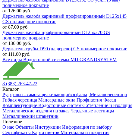
полимерное покрытие
от 126.00 руб.
Держатель желоба карнизный профилированный D125х145
GS полимерное покрытие
от 87.00 руб.
Держатель желоба профилированный D125х270 GS
полимерное покрытие
от 136.00 руб.
Держатель трубы D90 (на дерево) GS полимерное покрытие
от 111.00 руб.
Все виды Водосточной системы МП GRANDSYSTEM
8 (383) 263-47-22
Каталог
Руффальц - самозащелкивающийся фальц
Металлочерепица
Гибкая черепица
Мансардные окна
Профнастил
Фасад
Комплектующие
Водосточные системы
Утепление и изоляция
Металлические изделия на заказ
Чердачные лестницы
Металлический штакетник
Полезное
О нас
Объекты
Инструкции
Информация по выбору
Сертификаты
Карта цветов
Материалы и покрытия