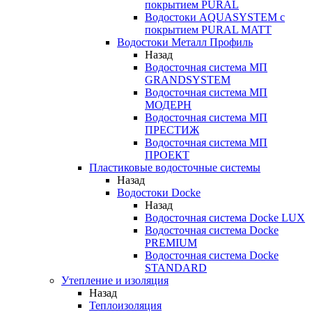
покрытием PURAL
Водостоки AQUASYSTEM с
покрытием PURAL MATT
Водостоки Металл Профиль
Назад
Водосточная система МП
GRANDSYSTEM
Водосточная система МП
МОДЕРН
Водосточная система МП
ПРЕСТИЖ
Водосточная система МП
ПРОЕКТ
Пластиковые водосточные системы
Назад
Водостоки Docke
Назад
Водосточная система Docke LUX
Водосточная система Docke
PREMIUM
Водосточная система Docke
STANDARD
Утепление и изоляция
Назад
Теплоизоляция