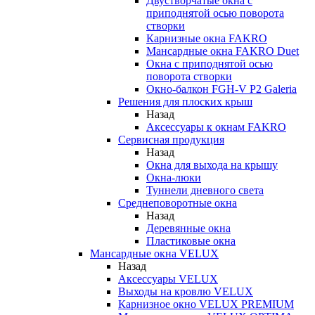
Двустворчатые окна с
приподнятой осью поворота
створки
Карнизные окна FAKRO
Мансардные окна FAKRO Duet
Окна с приподнятой осью
поворота створки
Окно-балкон FGH-V P2 Galeria
Решения для плоских крыш
Назад
Аксессуары к окнам FAKRO
Сервисная продукция
Назад
Окна для выхода на крышу
Окна-люки
Туннели дневного света
Среднеповоротные окна
Назад
Деревянные окна
Пластиковые окна
Мансардные окна VELUX
Назад
Аксессуары VELUX
Выходы на кровлю VELUX
Карнизное окно VELUX PREMIUM