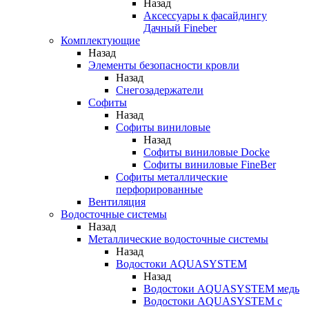
Назад
Аксессуары к фасайдингу
Дачный Fineber
Комплектующие
Назад
Элементы безопасности кровли
Назад
Снегозадержатели
Софиты
Назад
Софиты виниловые
Назад
Софиты виниловые Docke
Софиты виниловые FineBer
Софиты металлические
перфорированные
Вентиляция
Водосточные системы
Назад
Металлические водосточные системы
Назад
Водостоки AQUASYSTEM
Назад
Водостоки AQUASYSTEM медь
Водостоки AQUASYSTEM с