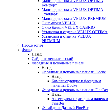
Мансардные окна VELUX OPTIMA
Комфорт
Мансардные окна VELUX OPTIMA
Стандарт
Мансардные окна VELUX PREMIUM
Окна-люки VELUX
Окно-балкон VELUX CABRIO
Установка и отделка VELUX OPTIMA
Установка и отделка VELUX
PREMIUM
Профнастил
Фасад
Назад
Сайдинг металлический
Фасадные и цокольные панели
Назад
Фасадные и цокольные панели Docke
Назад
Комплектующие к фасадным
панелям Docke
Фасадные и цокольные панели FineBer
Назад
Аксессуары к фасадным панелям
FineBer
Фасайдинг Дачный FineBer