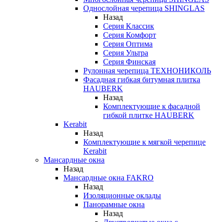
Однослойная черепица SHINGLAS
Назад
Серия Классик
Серия Комфорт
Серия Оптима
Серия Ультра
Серия Финская
Рулонная черепица ТЕХНОНИКОЛЬ
Фасадная гибкая битумная плитка
HAUBERK
Назад
Комплектующие к фасадной
гибкой плитке HAUBERK
Kerabit
Назад
Комплектующие к мягкой черепице
Kerabit
Мансардные окна
Назад
Мансардные окна FAKRO
Назад
Изоляционные оклады
Панорамные окна
Назад