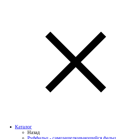
Каталог
Назад
Руффальц - самозащелкивающийся фальц