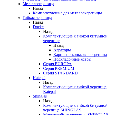
Металлочерепица
Назад
Комплектующие для металлочерепицы
Гибкая черепица
Назад
Docke
Назад
Комплектующие к гибкой битумной
черепице
Назад
Аэраторы
Карнизно-коньковая черепица
Подкладочные ковры
Серия EUROPA
Серия PREMIUM
Серия STANDARD
Katepal
Назад
Комплектующие к гибкой черепице
Katepal
Shinglas
Назад
Комплектующие к гибкой битумной
черепице SHINGLAS
Многослойная черепица SHINGLAS