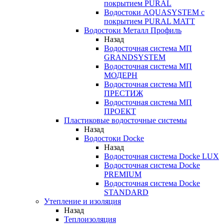
покрытием PURAL
Водостоки AQUASYSTEM с
покрытием PURAL MATT
Водостоки Металл Профиль
Назад
Водосточная система МП
GRANDSYSTEM
Водосточная система МП
МОДЕРН
Водосточная система МП
ПРЕСТИЖ
Водосточная система МП
ПРОЕКТ
Пластиковые водосточные системы
Назад
Водостоки Docke
Назад
Водосточная система Docke LUX
Водосточная система Docke
PREMIUM
Водосточная система Docke
STANDARD
Утепление и изоляция
Назад
Теплоизоляция