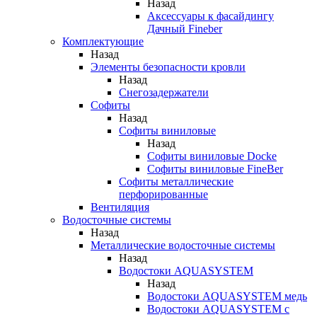
Назад
Аксессуары к фасайдингу
Дачный Fineber
Комплектующие
Назад
Элементы безопасности кровли
Назад
Снегозадержатели
Софиты
Назад
Софиты виниловые
Назад
Софиты виниловые Docke
Софиты виниловые FineBer
Софиты металлические
перфорированные
Вентиляция
Водосточные системы
Назад
Металлические водосточные системы
Назад
Водостоки AQUASYSTEM
Назад
Водостоки AQUASYSTEM медь
Водостоки AQUASYSTEM с