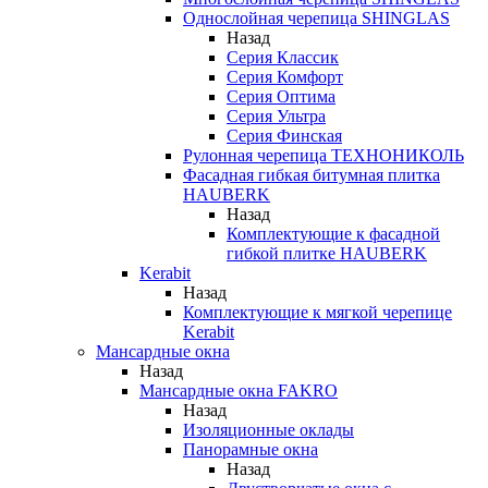
Однослойная черепица SHINGLAS
Назад
Серия Классик
Серия Комфорт
Серия Оптима
Серия Ультра
Серия Финская
Рулонная черепица ТЕХНОНИКОЛЬ
Фасадная гибкая битумная плитка
HAUBERK
Назад
Комплектующие к фасадной
гибкой плитке HAUBERK
Kerabit
Назад
Комплектующие к мягкой черепице
Kerabit
Мансардные окна
Назад
Мансардные окна FAKRO
Назад
Изоляционные оклады
Панорамные окна
Назад