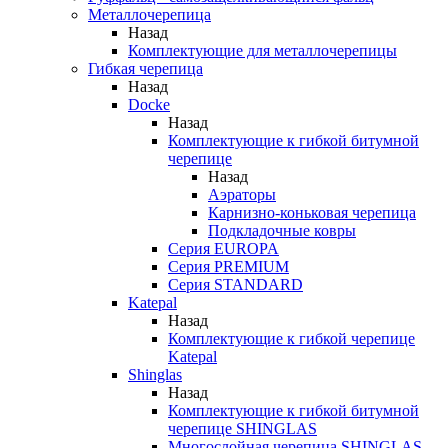
Металлочерепица
Назад
Комплектующие для металлочерепицы
Гибкая черепица
Назад
Docke
Назад
Комплектующие к гибкой битумной
черепице
Назад
Аэраторы
Карнизно-коньковая черепица
Подкладочные ковры
Серия EUROPA
Серия PREMIUM
Серия STANDARD
Katepal
Назад
Комплектующие к гибкой черепице
Katepal
Shinglas
Назад
Комплектующие к гибкой битумной
черепице SHINGLAS
Многослойная черепица SHINGLAS