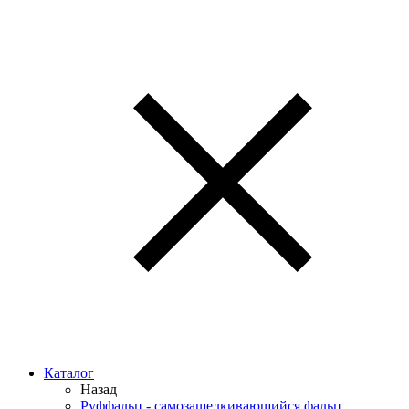
Каталог
Назад
Руффальц - самозащелкивающийся фальц