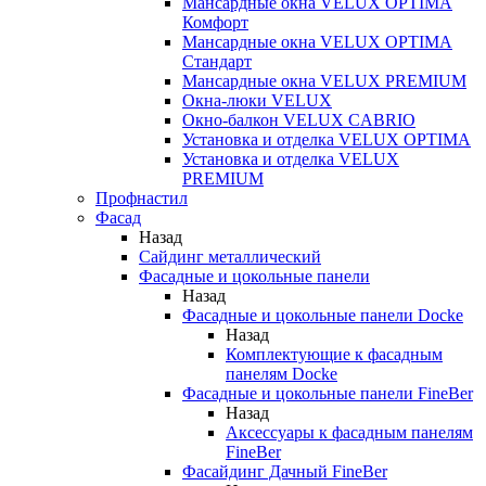
Мансардные окна VELUX OPTIMA
Комфорт
Мансардные окна VELUX OPTIMA
Стандарт
Мансардные окна VELUX PREMIUM
Окна-люки VELUX
Окно-балкон VELUX CABRIO
Установка и отделка VELUX OPTIMA
Установка и отделка VELUX
PREMIUM
Профнастил
Фасад
Назад
Сайдинг металлический
Фасадные и цокольные панели
Назад
Фасадные и цокольные панели Docke
Назад
Комплектующие к фасадным
панелям Docke
Фасадные и цокольные панели FineBer
Назад
Аксессуары к фасадным панелям
FineBer
Фасайдинг Дачный FineBer