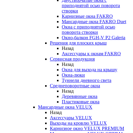
Двустворчатые окна с
приподнятой осью поворота
створки
Карнизные окна FAKRO
Мансардные окна FAKRO Duet
Окна с приподнятой осью
поворота створки
Окно-балкон FGH-V P2 Galeria
Решения для плоских крыш
Назад
Аксессуары к окнам FAKRO
Сервисная продукция
Назад
Окна для выхода на крышу
Окна-люки
Туннели дневного света
Среднеповоротные окна
Назад
Деревянные окна
Пластиковые окна
Мансардные окна VELUX
Назад
Аксессуары VELUX
Выходы на кровлю VELUX
Карнизное окно VELUX PREMIUM