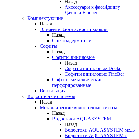
Назад
Аксессуары к фасайдингу
Дачный Fineber
Комплектующие
Назад
Элементы безопасности кровли
Назад
Снегозадержатели
Софиты
Назад
Софиты виниловые
Назад
Софиты виниловые Docke
Софиты виниловые FineBer
Софиты металлические
перфорированные
Вентиляция
Водосточные системы
Назад
Металлические водосточные системы
Назад
Водостоки AQUASYSTEM
Назад
Водостоки AQUASYSTEM медь
Водостоки AQUASYSTEM с