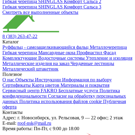
Гибкая черепица SHINGLAS Комфорт Сальса 2
Гибкая черепица SHINGLAS Комфорт Сальса 3
Смотреть все выполненные объекты
8 (383) 263-47-22
Каталог
Руффальц - самозащелкивающийся фальц
Металлочерепица
Гибкая черепица
Мансардные окна
Профнастил
Фасад
Комплектующие
Водосточные системы
Утепление и изоляция
Металлические изделия на заказ
Чердачные лестницы
Металлический штакетник
Полезное
О нас
Объекты
Инструкции
Информация по выбору
Сертификаты
Карта цветов
Материалы и покрытия
Сервисный центр FAKRO
Бесплатные услуги
Политика
конфиденциальности
Согласие на обработку персональных
данных
Политика использования файлов cookie
Публичная
оферта
Контакты
Адрес:
г. Новосибирск
,
ул. Рельсовая, 9
— 22 офис; 2 этаж
E-mail:
roof-nsk@mail.ru
Время работы:
Пн-Пт, с 9:00 до 18:00