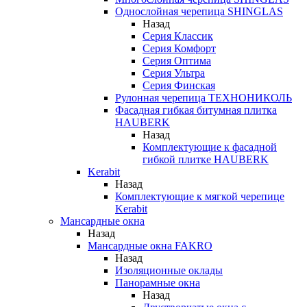
Однослойная черепица SHINGLAS
Назад
Серия Классик
Серия Комфорт
Серия Оптима
Серия Ультра
Серия Финская
Рулонная черепица ТЕХНОНИКОЛЬ
Фасадная гибкая битумная плитка
HAUBERK
Назад
Комплектующие к фасадной
гибкой плитке HAUBERK
Kerabit
Назад
Комплектующие к мягкой черепице
Kerabit
Мансардные окна
Назад
Мансардные окна FAKRO
Назад
Изоляционные оклады
Панорамные окна
Назад