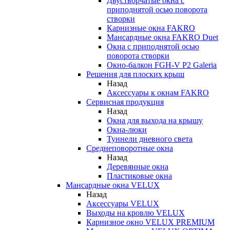
Двустворчатые окна с
приподнятой осью поворота
створки
Карнизные окна FAKRO
Мансардные окна FAKRO Duet
Окна с приподнятой осью
поворота створки
Окно-балкон FGH-V P2 Galeria
Решения для плоских крыш
Назад
Аксессуары к окнам FAKRO
Сервисная продукция
Назад
Окна для выхода на крышу
Окна-люки
Туннели дневного света
Среднеповоротные окна
Назад
Деревянные окна
Пластиковые окна
Мансардные окна VELUX
Назад
Аксессуары VELUX
Выходы на кровлю VELUX
Карнизное окно VELUX PREMIUM