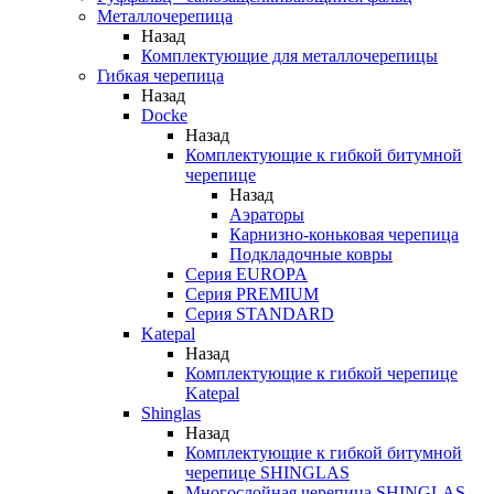
Металлочерепица
Назад
Комплектующие для металлочерепицы
Гибкая черепица
Назад
Docke
Назад
Комплектующие к гибкой битумной
черепице
Назад
Аэраторы
Карнизно-коньковая черепица
Подкладочные ковры
Серия EUROPA
Серия PREMIUM
Серия STANDARD
Katepal
Назад
Комплектующие к гибкой черепице
Katepal
Shinglas
Назад
Комплектующие к гибкой битумной
черепице SHINGLAS
Многослойная черепица SHINGLAS