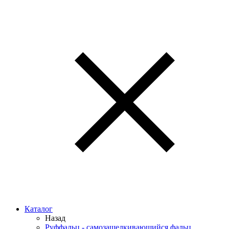
Каталог
Назад
Руффальц - самозащелкивающийся фальц