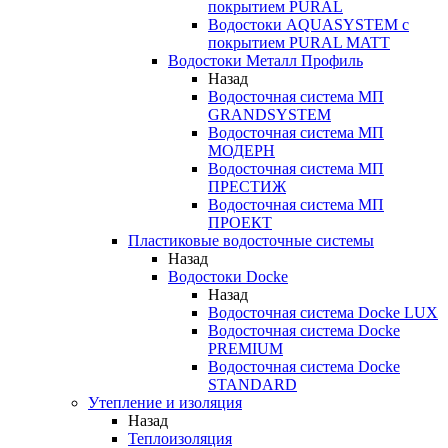
покрытием PURAL
Водостоки AQUASYSTEM с
покрытием PURAL MATT
Водостоки Металл Профиль
Назад
Водосточная система МП
GRANDSYSTEM
Водосточная система МП
МОДЕРН
Водосточная система МП
ПРЕСТИЖ
Водосточная система МП
ПРОЕКТ
Пластиковые водосточные системы
Назад
Водостоки Docke
Назад
Водосточная система Docke LUX
Водосточная система Docke
PREMIUM
Водосточная система Docke
STANDARD
Утепление и изоляция
Назад
Теплоизоляция