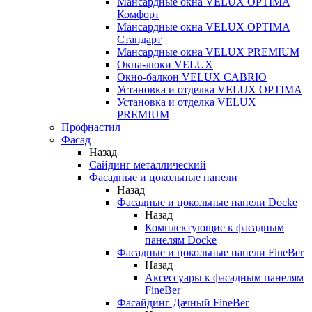
Мансардные окна VELUX OPTIMA
Комфорт
Мансардные окна VELUX OPTIMA
Стандарт
Мансардные окна VELUX PREMIUM
Окна-люки VELUX
Окно-балкон VELUX CABRIO
Установка и отделка VELUX OPTIMA
Установка и отделка VELUX
PREMIUM
Профнастил
Фасад
Назад
Сайдинг металлический
Фасадные и цокольные панели
Назад
Фасадные и цокольные панели Docke
Назад
Комплектующие к фасадным
панелям Docke
Фасадные и цокольные панели FineBer
Назад
Аксессуары к фасадным панелям
FineBer
Фасайдинг Дачный FineBer