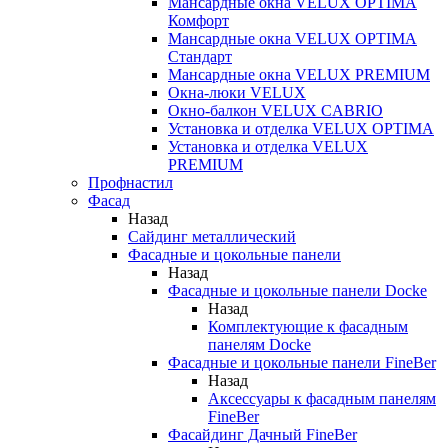
Мансардные окна VELUX OPTIMA
Комфорт
Мансардные окна VELUX OPTIMA
Стандарт
Мансардные окна VELUX PREMIUM
Окна-люки VELUX
Окно-балкон VELUX CABRIO
Установка и отделка VELUX OPTIMA
Установка и отделка VELUX
PREMIUM
Профнастил
Фасад
Назад
Сайдинг металлический
Фасадные и цокольные панели
Назад
Фасадные и цокольные панели Docke
Назад
Комплектующие к фасадным
панелям Docke
Фасадные и цокольные панели FineBer
Назад
Аксессуары к фасадным панелям
FineBer
Фасайдинг Дачный FineBer