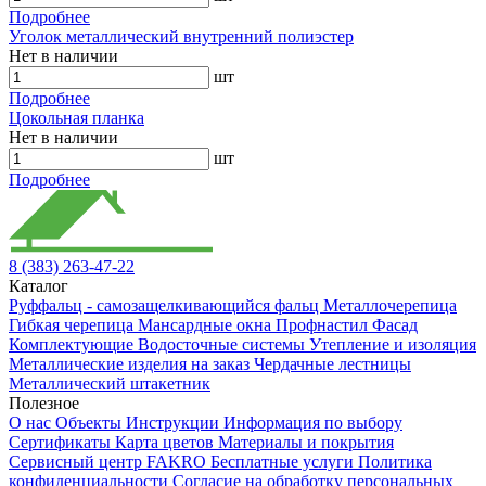
Подробнее
Уголок металлический внутренний полиэстер
Нет в наличии
шт
Подробнее
Цокольная планка
Нет в наличии
шт
Подробнее
8 (383) 263-47-22
Каталог
Руффальц - самозащелкивающийся фальц
Металлочерепица
Гибкая черепица
Мансардные окна
Профнастил
Фасад
Комплектующие
Водосточные системы
Утепление и изоляция
Металлические изделия на заказ
Чердачные лестницы
Металлический штакетник
Полезное
О нас
Объекты
Инструкции
Информация по выбору
Сертификаты
Карта цветов
Материалы и покрытия
Сервисный центр FAKRO
Бесплатные услуги
Политика
конфиденциальности
Согласие на обработку персональных