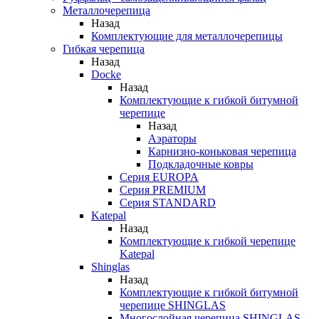
Металлочерепица
Назад
Комплектующие для металлочерепицы
Гибкая черепица
Назад
Docke
Назад
Комплектующие к гибкой битумной
черепице
Назад
Аэраторы
Карнизно-коньковая черепица
Подкладочные ковры
Серия EUROPA
Серия PREMIUM
Серия STANDARD
Katepal
Назад
Комплектующие к гибкой черепице
Katepal
Shinglas
Назад
Комплектующие к гибкой битумной
черепице SHINGLAS
Многослойная черепица SHINGLAS