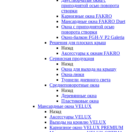
Двустворчатые окна с
приподнятой осью поворота
створки
Карнизные окна FAKRO
Мансардные окна FAKRO Duet
Окна с приподнятой осью
поворота створки
Окно-балкон FGH-V P2 Galeria
Решения для плоских крыш
Назад
Аксессуары к окнам FAKRO
Сервисная продукция
Назад
Окна для выхода на крышу
Окна-люки
Туннели дневного света
Среднеповоротные окна
Назад
Деревянные окна
Пластиковые окна
Мансардные окна VELUX
Назад
Аксессуары VELUX
Выходы на кровлю VELUX
Карнизное окно VELUX PREMIUM