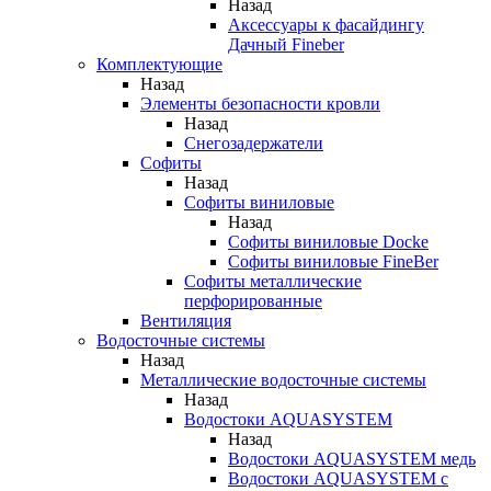
Назад
Аксессуары к фасайдингу
Дачный Fineber
Комплектующие
Назад
Элементы безопасности кровли
Назад
Снегозадержатели
Софиты
Назад
Софиты виниловые
Назад
Софиты виниловые Docke
Софиты виниловые FineBer
Софиты металлические
перфорированные
Вентиляция
Водосточные системы
Назад
Металлические водосточные системы
Назад
Водостоки AQUASYSTEM
Назад
Водостоки AQUASYSTEM медь
Водостоки AQUASYSTEM с