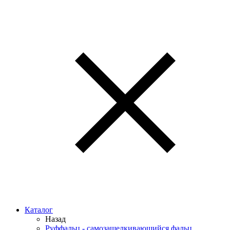
Каталог
Назад
Руффальц - самозащелкивающийся фальц