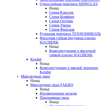
Однослойная черепица SHINGLAS
Назад
Серия Классик
Серия Комфорт
Серия Оптима
Серия Ультра
Серия Финская
Рулонная черепица ТЕХНОНИКОЛЬ
Фасадная гибкая битумная плитка
HAUBERK
Назад
Комплектующие к фасадной
гибкой плитке HAUBERK
Kerabit
Назад
Комплектующие к мягкой черепице
Kerabit
Мансардные окна
Назад
Мансардные окна FAKRO
Назад
Изоляционные оклады
Панорамные окна
Назад