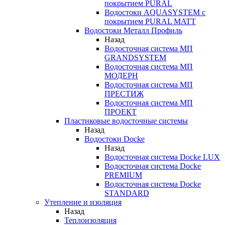
покрытием PURAL
Водостоки AQUASYSTEM с
покрытием PURAL MATT
Водостоки Металл Профиль
Назад
Водосточная система МП
GRANDSYSTEM
Водосточная система МП
МОДЕРН
Водосточная система МП
ПРЕСТИЖ
Водосточная система МП
ПРОЕКТ
Пластиковые водосточные системы
Назад
Водостоки Docke
Назад
Водосточная система Docke LUX
Водосточная система Docke
PREMIUM
Водосточная система Docke
STANDARD
Утепление и изоляция
Назад
Теплоизоляция