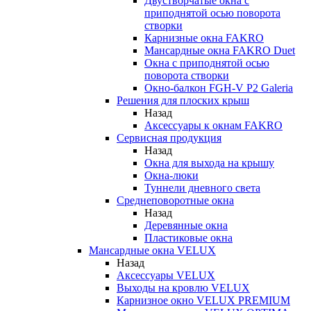
Двустворчатые окна с
приподнятой осью поворота
створки
Карнизные окна FAKRO
Мансардные окна FAKRO Duet
Окна с приподнятой осью
поворота створки
Окно-балкон FGH-V P2 Galeria
Решения для плоских крыш
Назад
Аксессуары к окнам FAKRO
Сервисная продукция
Назад
Окна для выхода на крышу
Окна-люки
Туннели дневного света
Среднеповоротные окна
Назад
Деревянные окна
Пластиковые окна
Мансардные окна VELUX
Назад
Аксессуары VELUX
Выходы на кровлю VELUX
Карнизное окно VELUX PREMIUM