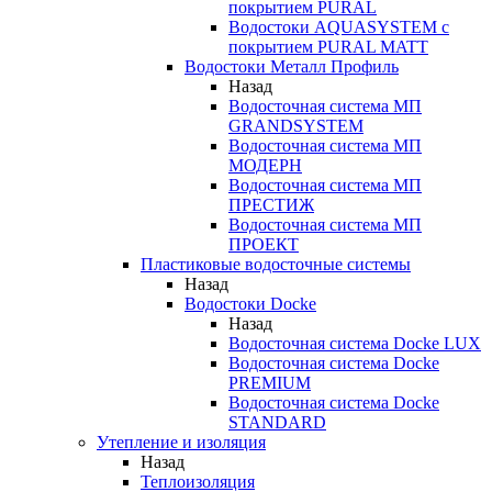
покрытием PURAL
Водостоки AQUASYSTEM с
покрытием PURAL MATT
Водостоки Металл Профиль
Назад
Водосточная система МП
GRANDSYSTEM
Водосточная система МП
МОДЕРН
Водосточная система МП
ПРЕСТИЖ
Водосточная система МП
ПРОЕКТ
Пластиковые водосточные системы
Назад
Водостоки Docke
Назад
Водосточная система Docke LUX
Водосточная система Docke
PREMIUM
Водосточная система Docke
STANDARD
Утепление и изоляция
Назад
Теплоизоляция