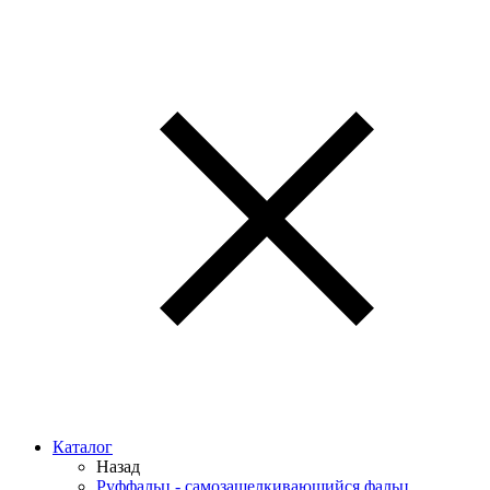
Каталог
Назад
Руффальц - самозащелкивающийся фальц