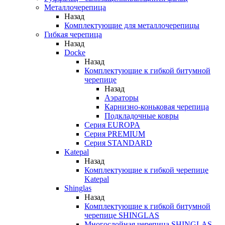
Металлочерепица
Назад
Комплектующие для металлочерепицы
Гибкая черепица
Назад
Docke
Назад
Комплектующие к гибкой битумной
черепице
Назад
Аэраторы
Карнизно-коньковая черепица
Подкладочные ковры
Серия EUROPA
Серия PREMIUM
Серия STANDARD
Katepal
Назад
Комплектующие к гибкой черепице
Katepal
Shinglas
Назад
Комплектующие к гибкой битумной
черепице SHINGLAS
Многослойная черепица SHINGLAS