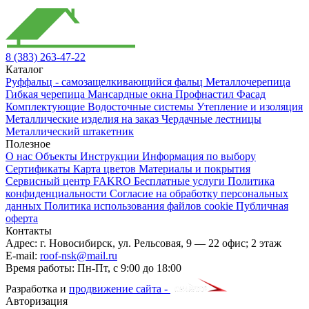
8 (383) 263-47-22
Каталог
Руффальц - самозащелкивающийся фальц
Металлочерепица
Гибкая черепица
Мансардные окна
Профнастил
Фасад
Комплектующие
Водосточные системы
Утепление и изоляция
Металлические изделия на заказ
Чердачные лестницы
Металлический штакетник
Полезное
О нас
Объекты
Инструкции
Информация по выбору
Сертификаты
Карта цветов
Материалы и покрытия
Сервисный центр FAKRO
Бесплатные услуги
Политика
конфиденциальности
Согласие на обработку персональных
данных
Политика использования файлов cookie
Публичная
оферта
Контакты
Адрес:
г. Новосибирск
,
ул. Рельсовая, 9
— 22 офис; 2 этаж
E-mail:
roof-nsk@mail.ru
Время работы:
Пн-Пт, с 9:00 до 18:00
Разработка и
продвижение сайта -
Авторизация