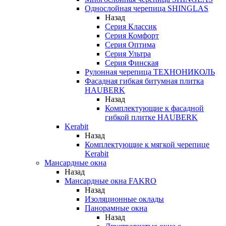
Однослойная черепица SHINGLAS
Назад
Серия Классик
Серия Комфорт
Серия Оптима
Серия Ультра
Серия Финская
Рулонная черепица ТЕХНОНИКОЛЬ
Фасадная гибкая битумная плитка
HAUBERK
Назад
Комплектующие к фасадной
гибкой плитке HAUBERK
Kerabit
Назад
Комплектующие к мягкой черепице
Kerabit
Мансардные окна
Назад
Мансардные окна FAKRO
Назад
Изоляционные оклады
Панорамные окна
Назад