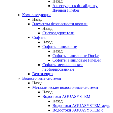
Назад
Аксессуары к фасайдингу
Дачный Fineber
Комплектующие
Назад
Элементы безопасности кровли
Назад
Снегозадержатели
Софиты
Назад
Софиты виниловые
Назад
Софиты виниловые Docke
Софиты виниловые FineBer
Софиты металлические
перфорированные
Вентиляция
Водосточные системы
Назад
Металлические водосточные системы
Назад
Водостоки AQUASYSTEM
Назад
Водостоки AQUASYSTEM медь
Водостоки AQUASYSTEM с