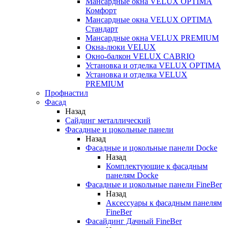
Мансардные окна VELUX OPTIMA
Комфорт
Мансардные окна VELUX OPTIMA
Стандарт
Мансардные окна VELUX PREMIUM
Окна-люки VELUX
Окно-балкон VELUX CABRIO
Установка и отделка VELUX OPTIMA
Установка и отделка VELUX
PREMIUM
Профнастил
Фасад
Назад
Сайдинг металлический
Фасадные и цокольные панели
Назад
Фасадные и цокольные панели Docke
Назад
Комплектующие к фасадным
панелям Docke
Фасадные и цокольные панели FineBer
Назад
Аксессуары к фасадным панелям
FineBer
Фасайдинг Дачный FineBer