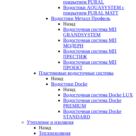
покрытием PURAL
Водостоки AQUASYSTEM с
покрытием PURAL MATT
Водостоки Металл Профиль
Назад
Водосточная система МП
GRANDSYSTEM
Водосточная система МП
МОДЕРН
Водосточная система МП
ПРЕСТИЖ
Водосточная система МП
ПРОЕКТ
Пластиковые водосточные системы
Назад
Водостоки Docke
Назад
Водосточная система Docke LUX
Водосточная система Docke
PREMIUM
Водосточная система Docke
STANDARD
Утепление и изоляция
Назад
Теплоизоляция