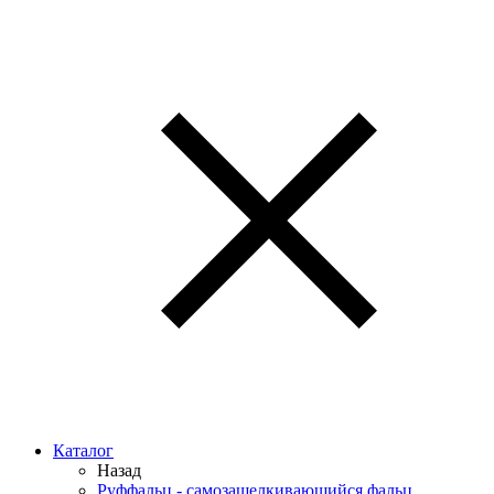
Каталог
Назад
Руффальц - самозащелкивающийся фальц