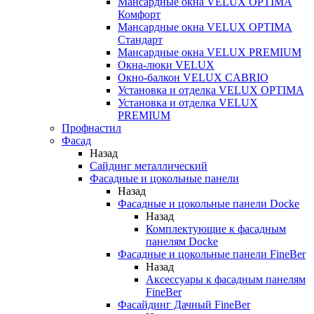
Мансардные окна VELUX OPTIMA
Комфорт
Мансардные окна VELUX OPTIMA
Стандарт
Мансардные окна VELUX PREMIUM
Окна-люки VELUX
Окно-балкон VELUX CABRIO
Установка и отделка VELUX OPTIMA
Установка и отделка VELUX
PREMIUM
Профнастил
Фасад
Назад
Сайдинг металлический
Фасадные и цокольные панели
Назад
Фасадные и цокольные панели Docke
Назад
Комплектующие к фасадным
панелям Docke
Фасадные и цокольные панели FineBer
Назад
Аксессуары к фасадным панелям
FineBer
Фасайдинг Дачный FineBer