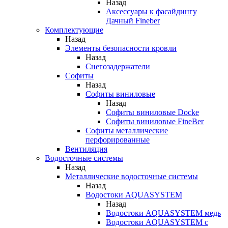
Назад
Аксессуары к фасайдингу
Дачный Fineber
Комплектующие
Назад
Элементы безопасности кровли
Назад
Снегозадержатели
Софиты
Назад
Софиты виниловые
Назад
Софиты виниловые Docke
Софиты виниловые FineBer
Софиты металлические
перфорированные
Вентиляция
Водосточные системы
Назад
Металлические водосточные системы
Назад
Водостоки AQUASYSTEM
Назад
Водостоки AQUASYSTEM медь
Водостоки AQUASYSTEM с