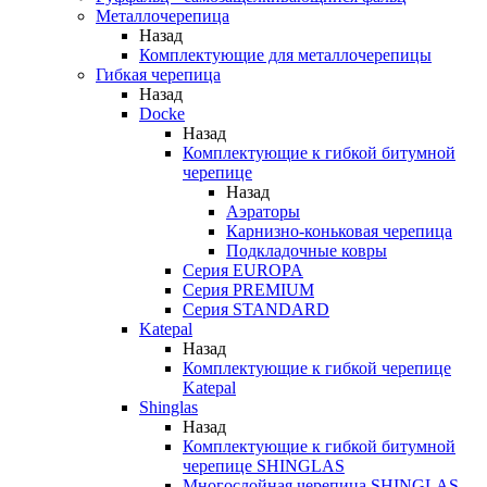
Металлочерепица
Назад
Комплектующие для металлочерепицы
Гибкая черепица
Назад
Docke
Назад
Комплектующие к гибкой битумной
черепице
Назад
Аэраторы
Карнизно-коньковая черепица
Подкладочные ковры
Серия EUROPA
Серия PREMIUM
Серия STANDARD
Katepal
Назад
Комплектующие к гибкой черепице
Katepal
Shinglas
Назад
Комплектующие к гибкой битумной
черепице SHINGLAS
Многослойная черепица SHINGLAS