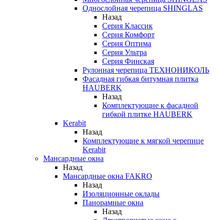
Однослойная черепица SHINGLAS
Назад
Серия Классик
Серия Комфорт
Серия Оптима
Серия Ультра
Серия Финская
Рулонная черепица ТЕХНОНИКОЛЬ
Фасадная гибкая битумная плитка
HAUBERK
Назад
Комплектующие к фасадной
гибкой плитке HAUBERK
Kerabit
Назад
Комплектующие к мягкой черепице
Kerabit
Мансардные окна
Назад
Мансардные окна FAKRO
Назад
Изоляционные оклады
Панорамные окна
Назад