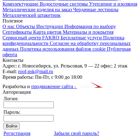
Комплектующие
Водосточные системы
Утепление и изоляция
Металлические изделия на заказ
Чердачные лестницы
Металлический штакетник
Полезное
О нас
Объекты
Инструкции
Информация по выбору
Сертификаты
Карта цветов
Материалы и покрытия
Сервисный центр FAKRO
Бесплатные услуги
Политика
конфиденциальности
Согласие на обработку персональных
данных
Политика использования файлов cookie
Публичная
оферта
Контакты
Адрес:
г. Новосибирск
,
ул. Рельсовая, 9
— 22 офис; 2 этаж
E-mail:
roof-nsk@mail.ru
Время работы:
Пн-Пт, с 9:00 до 18:00
Разработка и
продвижение сайта -
Авторизация
Логин:
Пароль:
Регистрация
Забыли свой пароль?