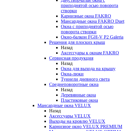
Двустворчатые окна с
приподнятой осью поворота
створки
Карнизные окна FAKRO
Мансардные окна FAKRO Duet
Окна с приподнятой осью
поворота створки
Окно-балкон FGH-V P2 Galeria
Решения для плоских крыш
Назад
Аксессуары к окнам FAKRO
Сервисная продукция
Назад
Окна для выхода на крышу
Окна-люки
Туннели дневного света
Среднеповоротные окна
Назад
Деревянные окна
Пластиковые окна
Мансардные окна VELUX
Назад
Аксессуары VELUX
Выходы на кровлю VELUX
Карнизное окно VELUX PREMIUM