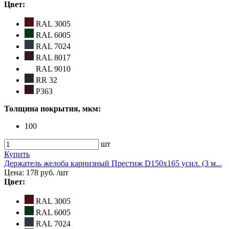
Цвет:
RAL 3005
RAL 6005
RAL 7024
RAL 8017
RAL 9010
RR 32
Р363
Толщина покрытия, мкм:
100
шт
Купить
Держатель желоба карнизный Престиж D150х165 усил. (3 м...
Цена:
178 руб.
/шт
Цвет:
RAL 3005
RAL 6005
RAL 7024