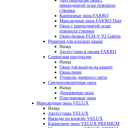
Двустворчатые окна с
приподнятой осью поворота
створки
Карнизные окна FAKRO
Мансардные окна FAKRO Duet
Окна с приподнятой осью
поворота створки
Окно-балкон FGH-V P2 Galeria
Решения для плоских крыш
Назад
Аксессуары к окнам FAKRO
Сервисная продукция
Назад
Окна для выхода на крышу
Окна-люки
Туннели дневного света
Среднеповоротные окна
Назад
Деревянные окна
Пластиковые окна
Мансардные окна VELUX
Назад
Аксессуары VELUX
Выходы на кровлю VELUX
Карнизное окно VELUX PREMIUM