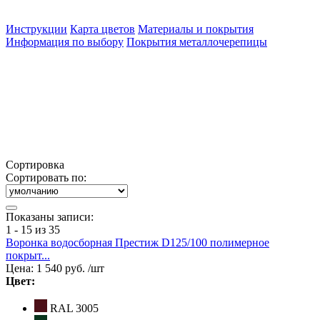
Инструкции
Карта цветов
Материалы и покрытия
Информация по выбору
Покрытия металлочерепицы
Сортировка
Сортировать по:
Показаны записи:
1 - 15 из 35
Воронка водосборная Престиж D125/100 полимерное
покрыт...
Цена:
1 540 руб.
/шт
Цвет:
RAL 3005