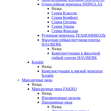
Однослойная черепица SHINGLAS
Назад
Серия Классик
Серия Комфорт
Серия Оптима
Серия Ультра
Серия Финская
Рулонная черепица ТЕХНОНИКОЛЬ
Фасадная гибкая битумная плитка
HAUBERK
Назад
Комплектующие к фасадной
гибкой плитке HAUBERK
Kerabit
Назад
Комплектующие к мягкой черепице
Kerabit
Мансардные окна
Назад
Мансардные окна FAKRO
Назад
Изоляционные оклады
Панорамные окна
Назад