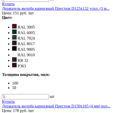
Купить
Держатель желоба карнизный Престиж D125х132 усил. (3 м...
Цена:
151 руб.
/шт
Цвет:
RAL 3005
RAL 6005
RAL 7024
RAL 8017
RAL 9005
RAL 9010
RR 32
Р363
Толщина покрытия, мкм:
100
50
шт
Купить
Держатель желоба карнизный Престиж D150х165 (4 мм) пол...
Цена:
178 руб.
/шт