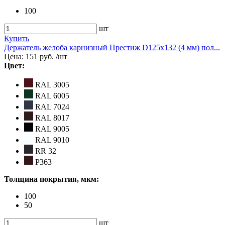
100
шт
Купить
Держатель желоба карнизный Престиж D125х132 (4 мм) пол...
Цена:
151 руб.
/шт
Цвет:
RAL 3005
RAL 6005
RAL 7024
RAL 8017
RAL 9005
RAL 9010
RR 32
Р363
Толщина покрытия, мкм:
100
50
шт