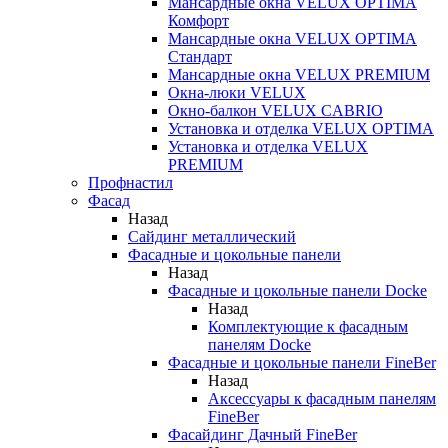
Мансардные окна VELUX OPTIMA
Комфорт
Мансардные окна VELUX OPTIMA
Стандарт
Мансардные окна VELUX PREMIUM
Окна-люки VELUX
Окно-балкон VELUX CABRIO
Установка и отделка VELUX OPTIMA
Установка и отделка VELUX
PREMIUM
Профнастил
Фасад
Назад
Сайдинг металлический
Фасадные и цокольные панели
Назад
Фасадные и цокольные панели Docke
Назад
Комплектующие к фасадным
панелям Docke
Фасадные и цокольные панели FineBer
Назад
Аксессуары к фасадным панелям
FineBer
Фасайдинг Дачный FineBer