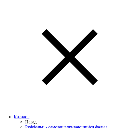
Каталог
Назад
Руффальц - самозащелкивающийся фальц