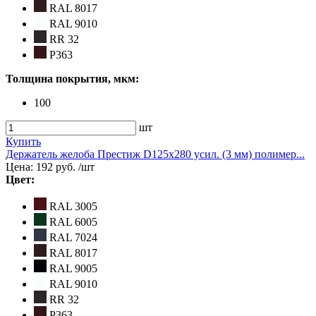
RAL 8017
RAL 9010
RR 32
Р363
Толщина покрытия, мкм:
100
шт
Купить
Держатель желоба Престиж D125х280 усил. (3 мм) полимер...
Цена:
192 руб.
/шт
Цвет:
RAL 3005
RAL 6005
RAL 7024
RAL 8017
RAL 9005
RAL 9010
RR 32
Р363