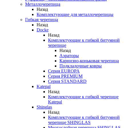
Металлочерепица
Назад
Комплектующие для металлочерепицы
Гибкая черепица
Назад
Docke
Назад
Комплектующие к гибкой битумной
черепице
Назад
Аэраторы
Карнизно-коньковая черепица
Подкладочные ковры
Серия EUROPA
Серия PREMIUM
Серия STANDARD
Katepal
Назад
Комплектующие к гибкой черепице
Katepal
Shinglas
Назад
Комплектующие к гибкой битумной
черепице SHINGLAS
Многослойная черепица SHINGLAS