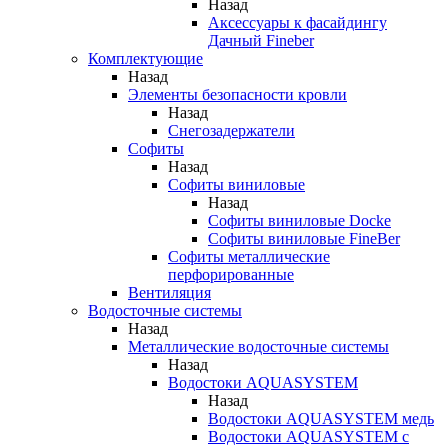
Назад
Аксессуары к фасайдингу
Дачный Fineber
Комплектующие
Назад
Элементы безопасности кровли
Назад
Снегозадержатели
Софиты
Назад
Софиты виниловые
Назад
Софиты виниловые Docke
Софиты виниловые FineBer
Софиты металлические
перфорированные
Вентиляция
Водосточные системы
Назад
Металлические водосточные системы
Назад
Водостоки AQUASYSTEM
Назад
Водостоки AQUASYSTEM медь
Водостоки AQUASYSTEM с