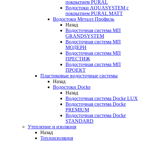
покрытием PURAL
Водостоки AQUASYSTEM с
покрытием PURAL MATT
Водостоки Металл Профиль
Назад
Водосточная система МП
GRANDSYSTEM
Водосточная система МП
МОДЕРН
Водосточная система МП
ПРЕСТИЖ
Водосточная система МП
ПРОЕКТ
Пластиковые водосточные системы
Назад
Водостоки Docke
Назад
Водосточная система Docke LUX
Водосточная система Docke
PREMIUM
Водосточная система Docke
STANDARD
Утепление и изоляция
Назад
Теплоизоляция