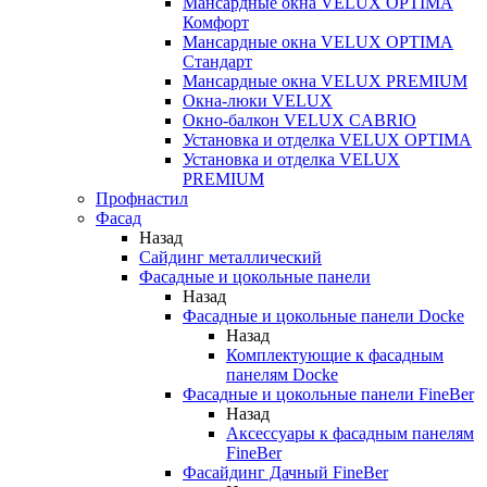
Мансардные окна VELUX OPTIMA
Комфорт
Мансардные окна VELUX OPTIMA
Стандарт
Мансардные окна VELUX PREMIUM
Окна-люки VELUX
Окно-балкон VELUX CABRIO
Установка и отделка VELUX OPTIMA
Установка и отделка VELUX
PREMIUM
Профнастил
Фасад
Назад
Сайдинг металлический
Фасадные и цокольные панели
Назад
Фасадные и цокольные панели Docke
Назад
Комплектующие к фасадным
панелям Docke
Фасадные и цокольные панели FineBer
Назад
Аксессуары к фасадным панелям
FineBer
Фасайдинг Дачный FineBer