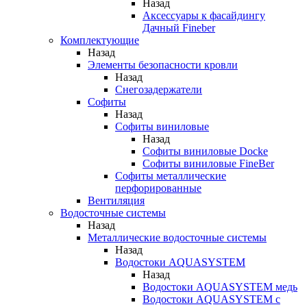
Назад
Аксессуары к фасайдингу
Дачный Fineber
Комплектующие
Назад
Элементы безопасности кровли
Назад
Снегозадержатели
Софиты
Назад
Софиты виниловые
Назад
Софиты виниловые Docke
Софиты виниловые FineBer
Софиты металлические
перфорированные
Вентиляция
Водосточные системы
Назад
Металлические водосточные системы
Назад
Водостоки AQUASYSTEM
Назад
Водостоки AQUASYSTEM медь
Водостоки AQUASYSTEM с