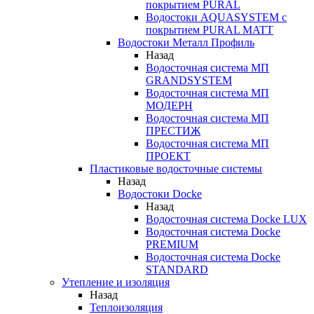
покрытием PURAL
Водостоки AQUASYSTEM с
покрытием PURAL MATT
Водостоки Металл Профиль
Назад
Водосточная система МП
GRANDSYSTEM
Водосточная система МП
МОДЕРН
Водосточная система МП
ПРЕСТИЖ
Водосточная система МП
ПРОЕКТ
Пластиковые водосточные системы
Назад
Водостоки Docke
Назад
Водосточная система Docke LUX
Водосточная система Docke
PREMIUM
Водосточная система Docke
STANDARD
Утепление и изоляция
Назад
Теплоизоляция