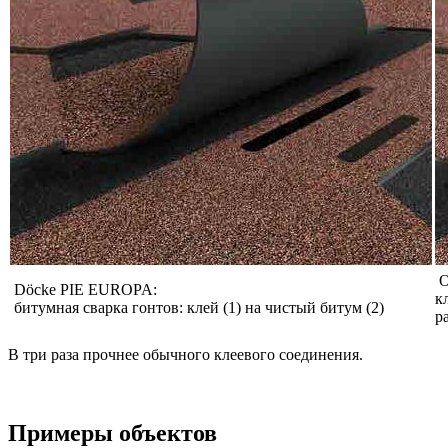
О
Döcke PIE EUROPA:
к
битумная сварка гонтов: клей (1) на чистый битум (2)
р
В три раза прочнее обычного клеевого соединения.
Примеры объектов