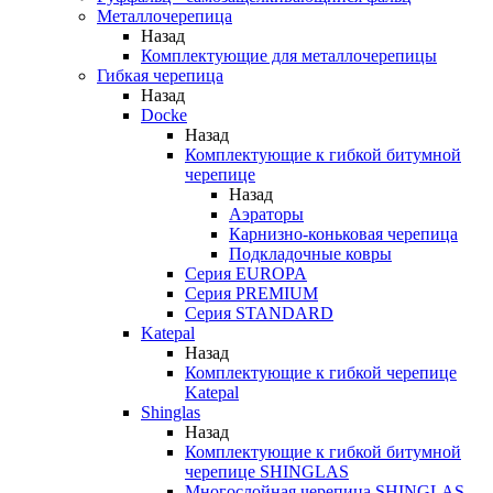
Металлочерепица
Назад
Комплектующие для металлочерепицы
Гибкая черепица
Назад
Docke
Назад
Комплектующие к гибкой битумной
черепице
Назад
Аэраторы
Карнизно-коньковая черепица
Подкладочные ковры
Серия EUROPA
Серия PREMIUM
Серия STANDARD
Katepal
Назад
Комплектующие к гибкой черепице
Katepal
Shinglas
Назад
Комплектующие к гибкой битумной
черепице SHINGLAS
Многослойная черепица SHINGLAS