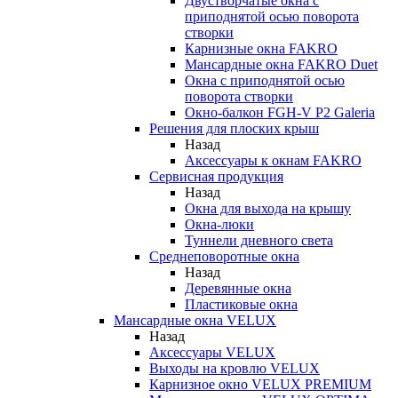
Двустворчатые окна с
приподнятой осью поворота
створки
Карнизные окна FAKRO
Мансардные окна FAKRO Duet
Окна с приподнятой осью
поворота створки
Окно-балкон FGH-V P2 Galeria
Решения для плоских крыш
Назад
Аксессуары к окнам FAKRO
Сервисная продукция
Назад
Окна для выхода на крышу
Окна-люки
Туннели дневного света
Среднеповоротные окна
Назад
Деревянные окна
Пластиковые окна
Мансардные окна VELUX
Назад
Аксессуары VELUX
Выходы на кровлю VELUX
Карнизное окно VELUX PREMIUM