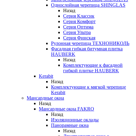
Однослойная черепица SHINGLAS
Назад
Серия Классик
Серия Комфорт
Серия Оптима
Серия Ультра
Серия Финская
Рулонная черепица ТЕХНОНИКОЛЬ
Фасадная гибкая битумная плитка
HAUBERK
Назад
Комплектующие к фасадной
гибкой плитке HAUBERK
Kerabit
Назад
Комплектующие к мягкой черепице
Kerabit
Мансардные окна
Назад
Мансардные окна FAKRO
Назад
Изоляционные оклады
Панорамные окна
Назад