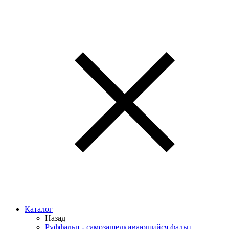
Каталог
Назад
Руффальц - самозащелкивающийся фальц