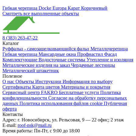
Гибкая черепица Docke Europa Карат Коричневый
Смотреть все выполненные объекты
8 (383) 263-47-22
Каталог
Руффальц - самозащелкивающийся фальц
Металлочерепица
Гибкая черепица
Мансардные окна
Профнастил
Фасад
Комплектующие
Водосточные системы
Утепление и изоляция
Металлические изделия на заказ
Чердачные лестницы
Металлический штакетник
Полезное
О нас
Объекты
Инструкции
Информация по выбору
Сертификаты
Карта цветов
Материалы и покрытия
Сервисный центр FAKRO
Бесплатные услуги
Политика
конфиденциальности
Согласие на обработку персональных
данных
Политика использования файлов cookie
Публичная
оферта
Контакты
Адрес:
г. Новосибирск
,
ул. Рельсовая, 9
— 22 офис; 2 этаж
E-mail:
roof-nsk@mail.ru
Время работы:
Пн-Пт, с 9:00 до 18:00