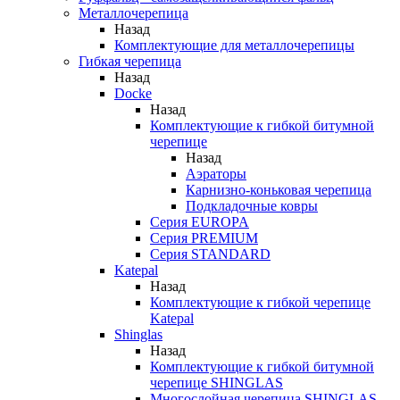
Металлочерепица
Назад
Комплектующие для металлочерепицы
Гибкая черепица
Назад
Docke
Назад
Комплектующие к гибкой битумной
черепице
Назад
Аэраторы
Карнизно-коньковая черепица
Подкладочные ковры
Серия EUROPA
Серия PREMIUM
Серия STANDARD
Katepal
Назад
Комплектующие к гибкой черепице
Katepal
Shinglas
Назад
Комплектующие к гибкой битумной
черепице SHINGLAS
Многослойная черепица SHINGLAS