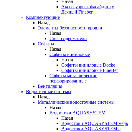
Назад
Аксессуары к фасайдингу
Дачный Fineber
Комплектующие
Назад
Элементы безопасности кровли
Назад
Снегозадержатели
Софиты
Назад
Софиты виниловые
Назад
Софиты виниловые Docke
Софиты виниловые FineBer
Софиты металлические
перфорированные
Вентиляция
Водосточные системы
Назад
Металлические водосточные системы
Назад
Водостоки AQUASYSTEM
Назад
Водостоки AQUASYSTEM медь
Водостоки AQUASYSTEM с