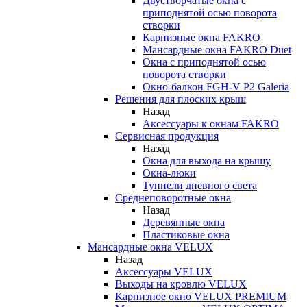
Двустворчатые окна с
приподнятой осью поворота
створки
Карнизные окна FAKRO
Мансардные окна FAKRO Duet
Окна с приподнятой осью
поворота створки
Окно-балкон FGH-V P2 Galeria
Решения для плоских крыш
Назад
Аксессуары к окнам FAKRO
Сервисная продукция
Назад
Окна для выхода на крышу
Окна-люки
Туннели дневного света
Среднеповоротные окна
Назад
Деревянные окна
Пластиковые окна
Мансардные окна VELUX
Назад
Аксессуары VELUX
Выходы на кровлю VELUX
Карнизное окно VELUX PREMIUM