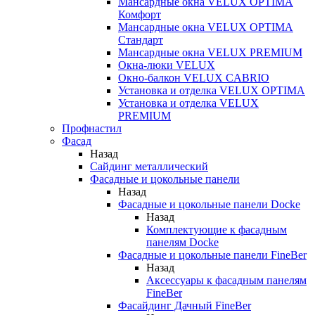
Мансардные окна VELUX OPTIMA
Комфорт
Мансардные окна VELUX OPTIMA
Стандарт
Мансардные окна VELUX PREMIUM
Окна-люки VELUX
Окно-балкон VELUX CABRIO
Установка и отделка VELUX OPTIMA
Установка и отделка VELUX
PREMIUM
Профнастил
Фасад
Назад
Сайдинг металлический
Фасадные и цокольные панели
Назад
Фасадные и цокольные панели Docke
Назад
Комплектующие к фасадным
панелям Docke
Фасадные и цокольные панели FineBer
Назад
Аксессуары к фасадным панелям
FineBer
Фасайдинг Дачный FineBer