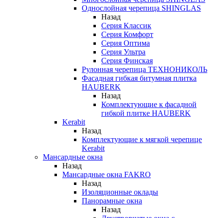
Однослойная черепица SHINGLAS
Назад
Серия Классик
Серия Комфорт
Серия Оптима
Серия Ультра
Серия Финская
Рулонная черепица ТЕХНОНИКОЛЬ
Фасадная гибкая битумная плитка
HAUBERK
Назад
Комплектующие к фасадной
гибкой плитке HAUBERK
Kerabit
Назад
Комплектующие к мягкой черепице
Kerabit
Мансардные окна
Назад
Мансардные окна FAKRO
Назад
Изоляционные оклады
Панорамные окна
Назад