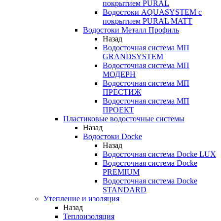
покрытием PURAL
Водостоки AQUASYSTEM с
покрытием PURAL MATT
Водостоки Металл Профиль
Назад
Водосточная система МП
GRANDSYSTEM
Водосточная система МП
МОДЕРН
Водосточная система МП
ПРЕСТИЖ
Водосточная система МП
ПРОЕКТ
Пластиковые водосточные системы
Назад
Водостоки Docke
Назад
Водосточная система Docke LUX
Водосточная система Docke
PREMIUM
Водосточная система Docke
STANDARD
Утепление и изоляция
Назад
Теплоизоляция