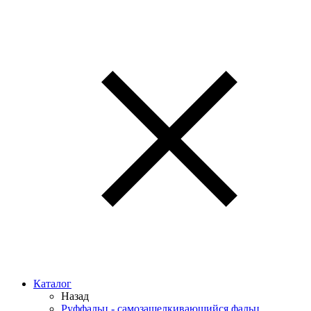
Каталог
Назад
Руффальц - самозащелкивающийся фальц