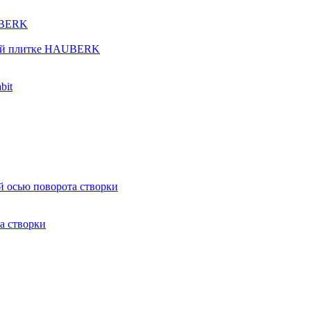
UBERK
кой плитке HAUBERK
bit
й осью поворота створки
а створки