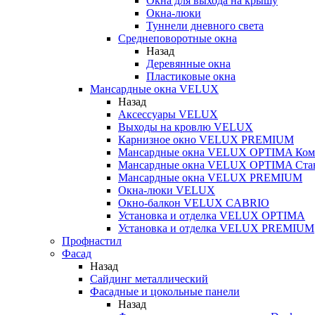
Окна для выхода на крышу
Окна-люки
Туннели дневного света
Среднеповоротные окна
Назад
Деревянные окна
Пластиковые окна
Мансардные окна VELUX
Назад
Аксессуары VELUX
Выходы на кровлю VELUX
Карнизное окно VELUX PREMIUM
Мансардные окна VELUX OPTIMA Ком
Мансардные окна VELUX OPTIMA Ста
Мансардные окна VELUX PREMIUM
Окна-люки VELUX
Окно-балкон VELUX CABRIO
Установка и отделка VELUX OPTIMA
Установка и отделка VELUX PREMIUM
Профнастил
Фасад
Назад
Сайдинг металлический
Фасадные и цокольные панели
Назад