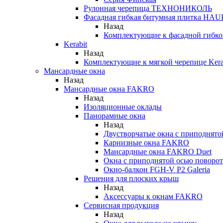
Рулонная черепица ТЕХНОНИКОЛЬ
Фасадная гибкая битумная плитка HA
Назад
Комплектующие к фасадной гиб
Kerabit
Назад
Комплектующие к мягкой черепице Kera
Мансардные окна
Назад
Мансардные окна FAKRO
Назад
Изоляционные оклады
Панорамные окна
Назад
Двустворчатые окна с приподнято
Карнизные окна FAKRO
Мансардные окна FAKRO Duet
Окна с приподнятой осью поворот
Окно-балкон FGH-V P2 Galeria
Решения для плоских крыш
Назад
Аксессуары к окнам FAKRO
Сервисная продукция
Назад