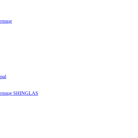
епице
pal
ерепице SHINGLAS