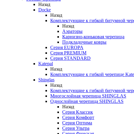
Назад
Docke
Назад
Комплектующие к гибкой битумной чер
Назад
Аэраторы
Карнизно-коньковая черепица
Подкладочные ковры
Серия EUROPA
Серия PREMIUM
Серия STANDARD
Katepal
Назад
Комплектующие к гибкой черепице Kate
Shinglas
Назад
Комплектующие к гибкой битумной ч
Многослойная черепица SHINGLAS
Однослойная черепица SHINGLAS
Назад
Серия Классик
Серия Комфорт
Серия Оптима
Серия Ультра
Серия Финская