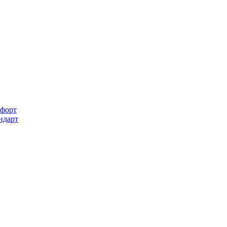
форт
ндарт