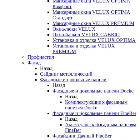
Мансардные окна VELUX OPTIMA
Комфорт
Мансардные окна VELUX OPTIMA
Стандарт
Мансардные окна VELUX PREMIUM
Окна-люки VELUX
Окно-балкон VELUX CABRIO
Установка и отделка VELUX OPTIMA
Установка и отделка VELUX
PREMIUM
Профнастил
Фасад
Назад
Сайдинг металлический
Фасадные и цокольные панели
Назад
Фасадные и цокольные панели Docke
Назад
Комплектующие к фасадным
панелям Docke
Фасадные и цокольные панели FineBer
Назад
Аксессуары к фасадным панелям
FineBer
Фасайдинг Дачный FineBer