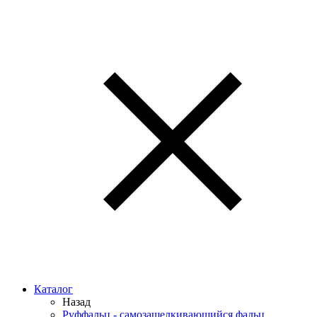
Каталог
Назад
Руффальц - самозащелкивающийся фальц