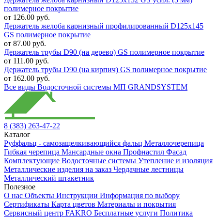
полимерное покрытие
от 126.00 руб.
Держатель желоба карнизный профилированный D125х145
GS полимерное покрытие
от 87.00 руб.
Держатель трубы D90 (на дерево) GS полимерное покрытие
от 111.00 руб.
Держатель трубы D90 (на кирпич) GS полимерное покрытие
от 162.00 руб.
Все виды Водосточной системы МП GRANDSYSTEM
8 (383) 263-47-22
Каталог
Руффальц - самозащелкивающийся фальц
Металлочерепица
Гибкая черепица
Мансардные окна
Профнастил
Фасад
Комплектующие
Водосточные системы
Утепление и изоляция
Металлические изделия на заказ
Чердачные лестницы
Металлический штакетник
Полезное
О нас
Объекты
Инструкции
Информация по выбору
Сертификаты
Карта цветов
Материалы и покрытия
Сервисный центр FAKRO
Бесплатные услуги
Политика