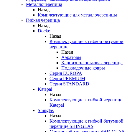
Металлочерепица
Назад
Комплектующие для металлочерепицы
Гибкая черепица
Назад
Docke
Назад
Комплектующие к гибкой битумной
черепице
Назад
Аэраторы
Карнизно-коньковая черепица
Подкладочные ковры
Серия EUROPA
Серия PREMIUM
Серия STANDARD
Katepal
Назад
Комплектующие к гибкой черепице
Katepal
Shinglas
Назад
Комплектующие к гибкой битумной
черепице SHINGLAS
Многослойная черепица SHINGLAS