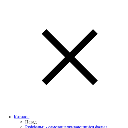
Каталог
Назад
Руффальц - самозащелкивающийся фальц