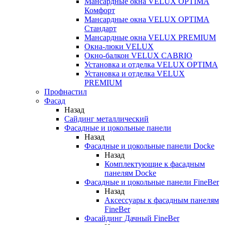
Мансардные окна VELUX OPTIMA
Комфорт
Мансардные окна VELUX OPTIMA
Стандарт
Мансардные окна VELUX PREMIUM
Окна-люки VELUX
Окно-балкон VELUX CABRIO
Установка и отделка VELUX OPTIMA
Установка и отделка VELUX
PREMIUM
Профнастил
Фасад
Назад
Сайдинг металлический
Фасадные и цокольные панели
Назад
Фасадные и цокольные панели Docke
Назад
Комплектующие к фасадным
панелям Docke
Фасадные и цокольные панели FineBer
Назад
Аксессуары к фасадным панелям
FineBer
Фасайдинг Дачный FineBer