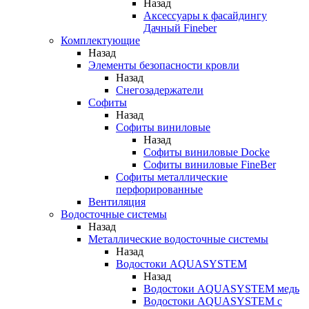
Назад
Аксессуары к фасайдингу
Дачный Fineber
Комплектующие
Назад
Элементы безопасности кровли
Назад
Снегозадержатели
Софиты
Назад
Софиты виниловые
Назад
Софиты виниловые Docke
Софиты виниловые FineBer
Софиты металлические
перфорированные
Вентиляция
Водосточные системы
Назад
Металлические водосточные системы
Назад
Водостоки AQUASYSTEM
Назад
Водостоки AQUASYSTEM медь
Водостоки AQUASYSTEM с