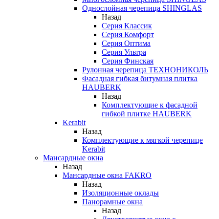
Однослойная черепица SHINGLAS
Назад
Серия Классик
Серия Комфорт
Серия Оптима
Серия Ультра
Серия Финская
Рулонная черепица ТЕХНОНИКОЛЬ
Фасадная гибкая битумная плитка
HAUBERK
Назад
Комплектующие к фасадной
гибкой плитке HAUBERK
Kerabit
Назад
Комплектующие к мягкой черепице
Kerabit
Мансардные окна
Назад
Мансардные окна FAKRO
Назад
Изоляционные оклады
Панорамные окна
Назад