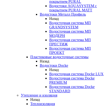
покрытием PURAL
Водостоки AQUASYSTEM с
покрытием PURAL MATT
Водостоки Металл Профиль
Назад
Водосточная система МП
GRANDSYSTEM
Водосточная система МП
МОДЕРН
Водосточная система МП
ПРЕСТИЖ
Водосточная система МП
ПРОЕКТ
Пластиковые водосточные системы
Назад
Водостоки Docke
Назад
Водосточная система Docke LUX
Водосточная система Docke
PREMIUM
Водосточная система Docke
STANDARD
Утепление и изоляция
Назад
Теплоизоляция