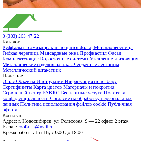
8 (383) 263-47-22
Каталог
Руффальц - самозащелкивающийся фальц
Металлочерепица
Гибкая черепица
Мансардные окна
Профнастил
Фасад
Комплектующие
Водосточные системы
Утепление и изоляция
Металлические изделия на заказ
Чердачные лестницы
Металлический штакетник
Полезное
О нас
Объекты
Инструкции
Информация по выбору
Сертификаты
Карта цветов
Материалы и покрытия
Сервисный центр FAKRO
Бесплатные услуги
Политика
конфиденциальности
Согласие на обработку персональных
данных
Политика использования файлов cookie
Публичная
оферта
Контакты
Адрес:
г. Новосибирск
,
ул. Рельсовая, 9
— 22 офис; 2 этаж
E-mail:
roof-nsk@mail.ru
Время работы:
Пн-Пт, с 9:00 до 18:00