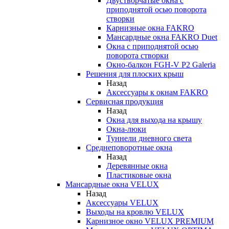
Двустворчатые окна с
приподнятой осью поворота
створки
Карнизные окна FAKRO
Мансардные окна FAKRO Duet
Окна с приподнятой осью
поворота створки
Окно-балкон FGH-V P2 Galeria
Решения для плоских крыш
Назад
Аксессуары к окнам FAKRO
Сервисная продукция
Назад
Окна для выхода на крышу
Окна-люки
Туннели дневного света
Среднеповоротные окна
Назад
Деревянные окна
Пластиковые окна
Мансардные окна VELUX
Назад
Аксессуары VELUX
Выходы на кровлю VELUX
Карнизное окно VELUX PREMIUM