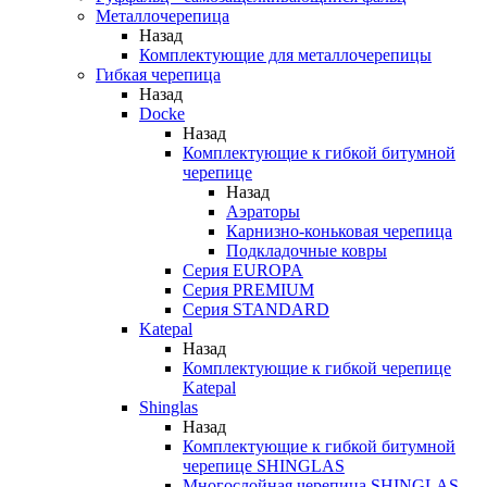
Металлочерепица
Назад
Комплектующие для металлочерепицы
Гибкая черепица
Назад
Docke
Назад
Комплектующие к гибкой битумной
черепице
Назад
Аэраторы
Карнизно-коньковая черепица
Подкладочные ковры
Серия EUROPA
Серия PREMIUM
Серия STANDARD
Katepal
Назад
Комплектующие к гибкой черепице
Katepal
Shinglas
Назад
Комплектующие к гибкой битумной
черепице SHINGLAS
Многослойная черепица SHINGLAS