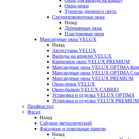
Окна для выхода на крышу
Окна-люки
Туннели дневного света
Среднеповоротные окна
Назад
Деревянные окна
Пластиковые окна
Мансардные окна VELUX
Назад
Аксессуары VELUX
Выходы на кровлю VELUX
Карнизное окно VELUX PREMIUM
Мансардные окна VELUX OPTIMA Ком
Мансардные окна VELUX OPTIMA Ста
Мансардные окна VELUX PREMIUM
Окна-люки VELUX
Окно-балкон VELUX CABRIO
Установка и отделка VELUX OPTIMA
Установка и отделка VELUX PREMIUM
Профнастил
Фасад
Назад
Сайдинг металлический
Фасадные и цокольные панели
Назад