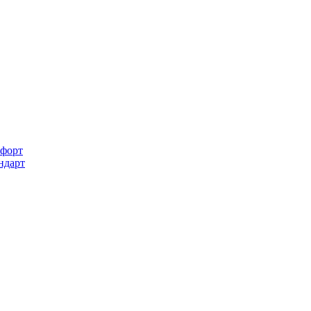
форт
ндарт