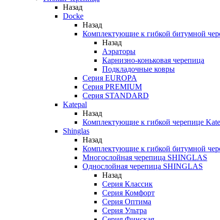
Назад
Docke
Назад
Комплектующие к гибкой битумной чер
Назад
Аэраторы
Карнизно-коньковая черепица
Подкладочные ковры
Серия EUROPA
Серия PREMIUM
Серия STANDARD
Katepal
Назад
Комплектующие к гибкой черепице Kate
Shinglas
Назад
Комплектующие к гибкой битумной ч
Многослойная черепица SHINGLAS
Однослойная черепица SHINGLAS
Назад
Серия Классик
Серия Комфорт
Серия Оптима
Серия Ультра
Серия Финская