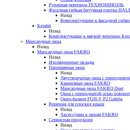
Рулонная черепица ТЕХНОНИКОЛЬ
Фасадная гибкая битумная плитка HA
Назад
Комплектующие к фасадной гиб
Kerabit
Назад
Комплектующие к мягкой черепице Kera
Мансардные окна
Назад
Мансардные окна FAKRO
Назад
Изоляционные оклады
Панорамные окна
Назад
Двустворчатые окна с приподнято
Карнизные окна FAKRO
Мансардные окна FAKRO Duet
Окна с приподнятой осью поворот
Окно-балкон FGH-V P2 Galeria
Решения для плоских крыш
Назад
Аксессуары к окнам FAKRO
Сервисная продукция
Назад