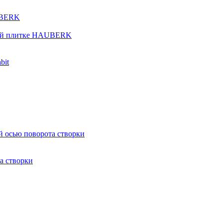
UBERK
кой плитке HAUBERK
bit
й осью поворота створки
а створки