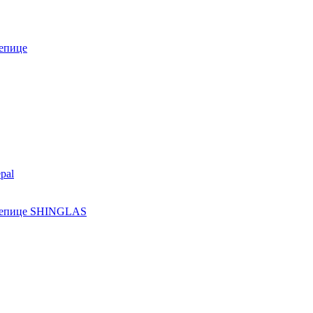
епице
pal
ерепице SHINGLAS