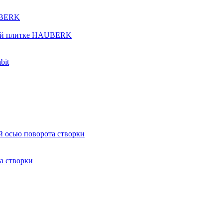
UBERK
кой плитке HAUBERK
bit
й осью поворота створки
а створки