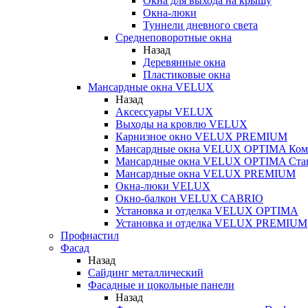
Окна для выхода на крышу
Окна-люки
Туннели дневного света
Среднеповоротные окна
Назад
Деревянные окна
Пластиковые окна
Мансардные окна VELUX
Назад
Аксессуары VELUX
Выходы на кровлю VELUX
Карнизное окно VELUX PREMIUM
Мансардные окна VELUX OPTIMA Ком
Мансардные окна VELUX OPTIMA Ста
Мансардные окна VELUX PREMIUM
Окна-люки VELUX
Окно-балкон VELUX CABRIO
Установка и отделка VELUX OPTIMA
Установка и отделка VELUX PREMIUM
Профнастил
Фасад
Назад
Сайдинг металлический
Фасадные и цокольные панели
Назад