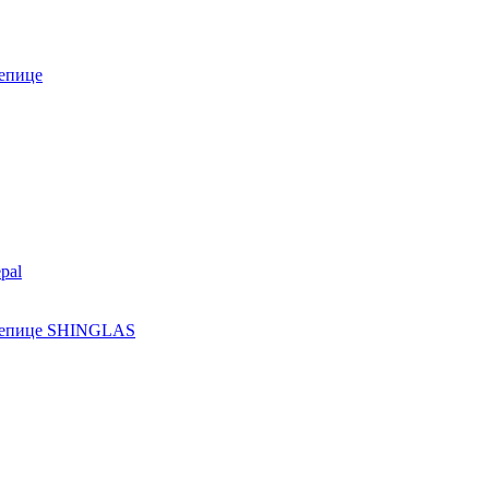
епице
pal
ерепице SHINGLAS