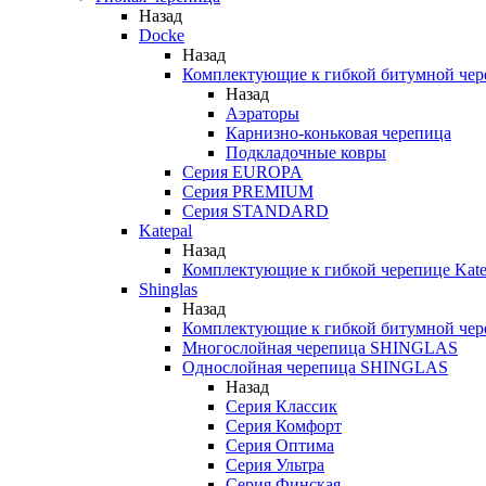
Назад
Docke
Назад
Комплектующие к гибкой битумной чер
Назад
Аэраторы
Карнизно-коньковая черепица
Подкладочные ковры
Серия EUROPA
Серия PREMIUM
Серия STANDARD
Katepal
Назад
Комплектующие к гибкой черепице Kate
Shinglas
Назад
Комплектующие к гибкой битумной ч
Многослойная черепица SHINGLAS
Однослойная черепица SHINGLAS
Назад
Серия Классик
Серия Комфорт
Серия Оптима
Серия Ультра
Серия Финская