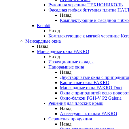
Рулонная черепица ТЕХНОНИКОЛЬ
Фасадная гибкая битумная плитка HA
Назад
Комплектующие к фасадной гиб
Kerabit
Назад
Комплектующие к мягкой черепице Kera
Мансардные окна
Назад
Мансардные окна FAKRO
Назад
Изоляционные оклады
Панорамные окна
Назад
Двустворчатые окна с приподнято
Карнизные окна FAKRO
Мансардные окна FAKRO Duet
Окна с приподнятой осью поворот
Окно-балкон FGH-V P2 Galeria
Решения для плоских крыш
Назад
Аксессуары к окнам FAKRO
Сервисная продукция
Назад