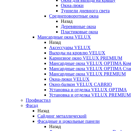
Окна для выхода на крышу
Окна-люки
Туннели дневного света
Среднеповоротные окна
Назад
Деревянные окна
Пластиковые окна
Мансардные окна VELUX
Назад
Аксессуары VELUX
Выходы на кровлю VELUX
Карнизное окно VELUX PREMIUM
Мансардные окна VELUX OPTIMA Ком
Мансардные окна VELUX OPTIMA Ста
Мансардные окна VELUX PREMIUM
Окна-люки VELUX
Окно-балкон VELUX CABRIO
Установка и отделка VELUX OPTIMA
Установка и отделка VELUX PREMIUM
Профнастил
Фасад
Назад
Сайдинг металлический
Фасадные и цокольные панели
Назад