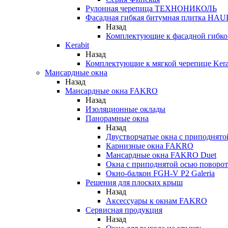
Рулонная черепица ТЕХНОНИКОЛЬ
Фасадная гибкая битумная плитка HA
Назад
Комплектующие к фасадной гиб
Kerabit
Назад
Комплектующие к мягкой черепице Kera
Мансардные окна
Назад
Мансардные окна FAKRO
Назад
Изоляционные оклады
Панорамные окна
Назад
Двустворчатые окна с приподнято
Карнизные окна FAKRO
Мансардные окна FAKRO Duet
Окна с приподнятой осью поворот
Окно-балкон FGH-V P2 Galeria
Решения для плоских крыш
Назад
Аксессуары к окнам FAKRO
Сервисная продукция
Назад