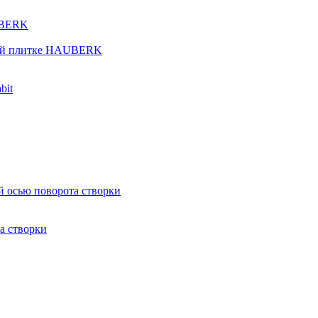
UBERK
кой плитке HAUBERK
bit
й осью поворота створки
а створки