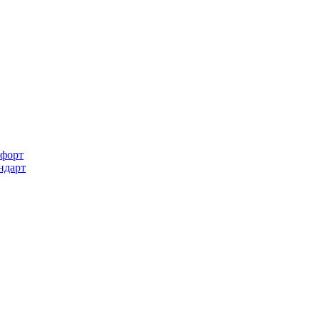
форт
ндарт