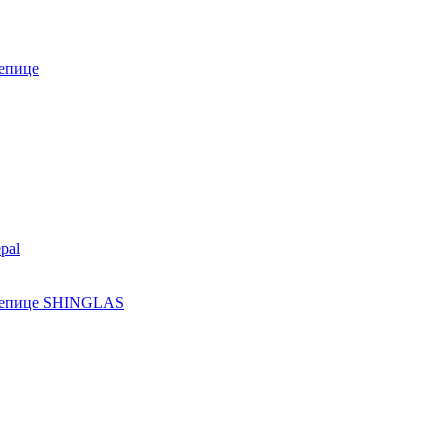
епице
pal
ерепице SHINGLAS