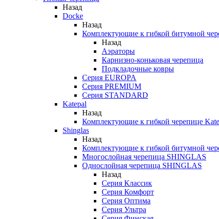
Назад
Docke
Назад
Комплектующие к гибкой битумной чер
Назад
Аэраторы
Карнизно-коньковая черепица
Подкладочные ковры
Серия EUROPA
Серия PREMIUM
Серия STANDARD
Katepal
Назад
Комплектующие к гибкой черепице Kate
Shinglas
Назад
Комплектующие к гибкой битумной ч
Многослойная черепица SHINGLAS
Однослойная черепица SHINGLAS
Назад
Серия Классик
Серия Комфорт
Серия Оптима
Серия Ультра
Серия Финская