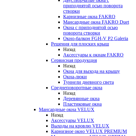
Двустворчатые окна с
приподнятой осью поворота
створки
Карнизные окна FAKRO
Мансардные окна FAKRO Duet
Окна с приподнятой осью
поворота створки
Окно-балкон FGH-V P2 Galeria
Решения для плоских крыш
Назад
Аксессуары к окнам FAKRO
Сервисная продукция
Назад
Окна для выхода на крышу
Окна-люки
Туннели дневного света
Среднеповоротные окна
Назад
Деревянные окна
Пластиковые окна
Мансардные окна VELUX
Назад
Аксессуары VELUX
Выходы на кровлю VELUX
Карнизное окно VELUX PREMIUM