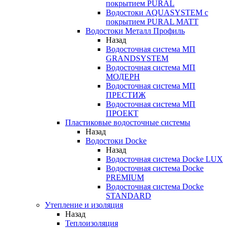
покрытием PURAL
Водостоки AQUASYSTEM с
покрытием PURAL MATT
Водостоки Металл Профиль
Назад
Водосточная система МП
GRANDSYSTEM
Водосточная система МП
МОДЕРН
Водосточная система МП
ПРЕСТИЖ
Водосточная система МП
ПРОЕКТ
Пластиковые водосточные системы
Назад
Водостоки Docke
Назад
Водосточная система Docke LUX
Водосточная система Docke
PREMIUM
Водосточная система Docke
STANDARD
Утепление и изоляция
Назад
Теплоизоляция