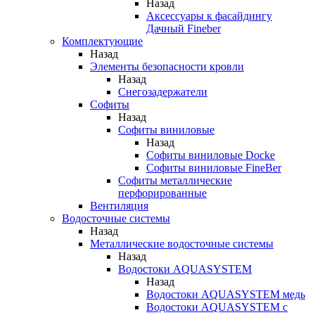
Назад
Аксессуары к фасайдингу
Дачный Fineber
Комплектующие
Назад
Элементы безопасности кровли
Назад
Снегозадержатели
Софиты
Назад
Софиты виниловые
Назад
Софиты виниловые Docke
Софиты виниловые FineBer
Софиты металлические
перфорированные
Вентиляция
Водосточные системы
Назад
Металлические водосточные системы
Назад
Водостоки AQUASYSTEM
Назад
Водостоки AQUASYSTEM медь
Водостоки AQUASYSTEM с