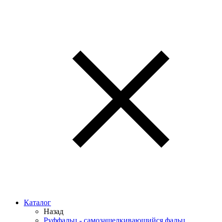
Каталог
Назад
Руффальц - самозащелкивающийся фальц