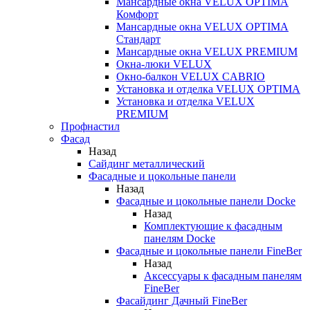
Мансардные окна VELUX OPTIMA
Комфорт
Мансардные окна VELUX OPTIMA
Стандарт
Мансардные окна VELUX PREMIUM
Окна-люки VELUX
Окно-балкон VELUX CABRIO
Установка и отделка VELUX OPTIMA
Установка и отделка VELUX
PREMIUM
Профнастил
Фасад
Назад
Сайдинг металлический
Фасадные и цокольные панели
Назад
Фасадные и цокольные панели Docke
Назад
Комплектующие к фасадным
панелям Docke
Фасадные и цокольные панели FineBer
Назад
Аксессуары к фасадным панелям
FineBer
Фасайдинг Дачный FineBer