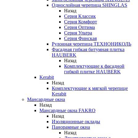
Однослойная черепица SHINGLAS
Назад
Серия Классик
Серия Комфорт
Серия Оптима
Серия Ультра
Серия Финская
Рулонная черепица ТЕХНОНИКОЛЬ
Фасадная гибкая битумная плитка
HAUBERK
Назад
Комплектующие к фасадной
гибкой плитке HAUBERK
Kerabit
Назад
Комплектующие к мягкой черепице
Kerabit
Мансардные окна
Назад
Мансардные окна FAKRO
Назад
Изоляционные оклады
Панорамные окна
Назад