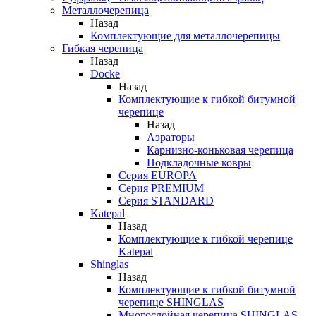
Металлочерепица
Назад
Комплектующие для металлочерепицы
Гибкая черепица
Назад
Docke
Назад
Комплектующие к гибкой битумной
черепице
Назад
Аэраторы
Карнизно-коньковая черепица
Подкладочные ковры
Серия EUROPA
Серия PREMIUM
Серия STANDARD
Katepal
Назад
Комплектующие к гибкой черепице
Katepal
Shinglas
Назад
Комплектующие к гибкой битумной
черепице SHINGLAS
Многослойная черепица SHINGLAS