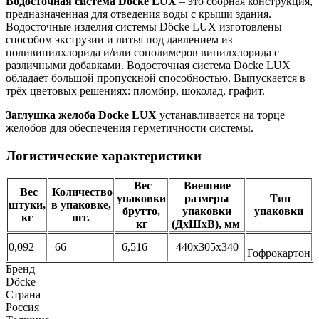
Водосточная система Döcke LUX
– это сборная конструкция,
предназначенная для отведения воды с крыши здания.
Водосточные изделия системы Döcke LUX изготовлены
способом экструзии и литья под давлением из
поливинилхлорида и/или сополимеров винилхлорида с
различными добавками. Водосточная система Döcke LUX
обладает большой пропускной способностью. Выпускается в
трёх цветовых решениях: пломбир, шоколад, графит.
Заглушка желоба Docke LUX
устанавливается на торце
желобов для обеспечения герметичности системы.
Логистические характеристики
Вес
Внешние
Вес
Количество
упаковки
размеры
Тип
штуки,
в упаковке,
брутто,
упаковки
упаковки
кг
шт.
кг
(ДхШхВ), мм
0,092
66
6,516
440х305х340
Гофрокартон
Бренд
Döcke
Страна
Россия