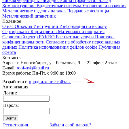
Гибкая черепица
Мансардные окна
Профнастил
Фасад
Комплектующие
Водосточные системы
Утепление и изоляция
Металлические изделия на заказ
Чердачные лестницы
Металлический штакетник
Полезное
О нас
Объекты
Инструкции
Информация по выбору
Сертификаты
Карта цветов
Материалы и покрытия
Сервисный центр FAKRO
Бесплатные услуги
Политика
конфиденциальности
Согласие на обработку персональных
данных
Политика использования файлов cookie
Публичная
оферта
Контакты
Адрес:
г. Новосибирск
,
ул. Рельсовая, 9
— 22 офис; 2 этаж
E-mail:
roof-nsk@mail.ru
Время работы:
Пн-Пт, с 9:00 до 18:00
Разработка и
продвижение сайта -
Авторизация
Логин:
Пароль:
Регистрация
Забыли свой пароль?