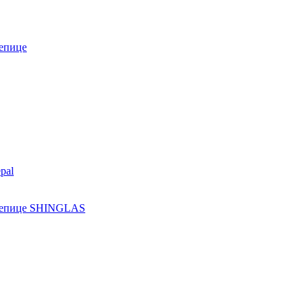
епице
pal
ерепице SHINGLAS