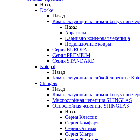
Назад
Docke
Назад
Комплектующие к гибкой битумной чер
Назад
Аэраторы
Карнизно-коньковая черепица
Подкладочные ковры
Серия EUROPA
Серия PREMIUM
Серия STANDARD
Katepal
Назад
Комплектующие к гибкой черепице Kate
Shinglas
Назад
Комплектующие к гибкой битумной ч
Многослойная черепица SHINGLAS
Однослойная черепица SHINGLAS
Назад
Серия Классик
Серия Комфорт
Серия Оптима
Серия Ультра
Серия Финская