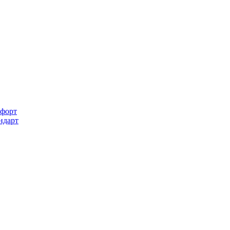
форт
ндарт