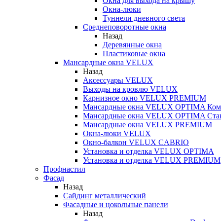
Окна для выхода на крышу
Окна-люки
Туннели дневного света
Среднеповоротные окна
Назад
Деревянные окна
Пластиковые окна
Мансардные окна VELUX
Назад
Аксессуары VELUX
Выходы на кровлю VELUX
Карнизное окно VELUX PREMIUM
Мансардные окна VELUX OPTIMA Ком
Мансардные окна VELUX OPTIMA Ста
Мансардные окна VELUX PREMIUM
Окна-люки VELUX
Окно-балкон VELUX CABRIO
Установка и отделка VELUX OPTIMA
Установка и отделка VELUX PREMIUM
Профнастил
Фасад
Назад
Сайдинг металлический
Фасадные и цокольные панели
Назад