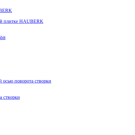
UBERK
кой плитке HAUBERK
bit
й осью поворота створки
а створки