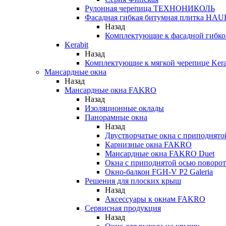
Рулонная черепица ТЕХНОНИКОЛЬ
Фасадная гибкая битумная плитка HA
Назад
Комплектующие к фасадной гиб
Kerabit
Назад
Комплектующие к мягкой черепице Kera
Мансардные окна
Назад
Мансардные окна FAKRO
Назад
Изоляционные оклады
Панорамные окна
Назад
Двустворчатые окна с приподнято
Карнизные окна FAKRO
Мансардные окна FAKRO Duet
Окна с приподнятой осью поворот
Окно-балкон FGH-V P2 Galeria
Решения для плоских крыш
Назад
Аксессуары к окнам FAKRO
Сервисная продукция
Назад