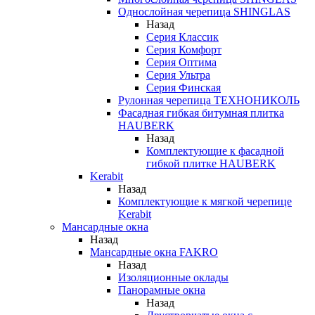
Однослойная черепица SHINGLAS
Назад
Серия Классик
Серия Комфорт
Серия Оптима
Серия Ультра
Серия Финская
Рулонная черепица ТЕХНОНИКОЛЬ
Фасадная гибкая битумная плитка
HAUBERK
Назад
Комплектующие к фасадной
гибкой плитке HAUBERK
Kerabit
Назад
Комплектующие к мягкой черепице
Kerabit
Мансардные окна
Назад
Мансардные окна FAKRO
Назад
Изоляционные оклады
Панорамные окна
Назад