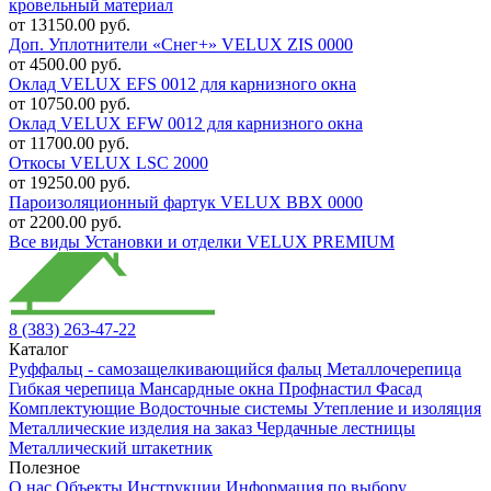
кровельный материал
от 13150.00 руб.
Доп. Уплотнители «Снег+» VELUX ZIS 0000
от 4500.00 руб.
Оклад VELUX EFS 0012 для карнизного окна
от 10750.00 руб.
Оклад VELUX EFW 0012 для карнизного окна
от 11700.00 руб.
Откосы VELUX LSC 2000
от 19250.00 руб.
Пароизоляционный фартук VELUX BBX 0000
от 2200.00 руб.
Все виды Установки и отделки VELUX PREMIUM
8 (383) 263-47-22
Каталог
Руффальц - самозащелкивающийся фальц
Металлочерепица
Гибкая черепица
Мансардные окна
Профнастил
Фасад
Комплектующие
Водосточные системы
Утепление и изоляция
Металлические изделия на заказ
Чердачные лестницы
Металлический штакетник
Полезное
О нас
Объекты
Инструкции
Информация по выбору