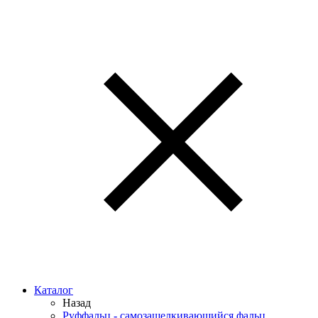
Каталог
Назад
Руффальц - самозащелкивающийся фальц