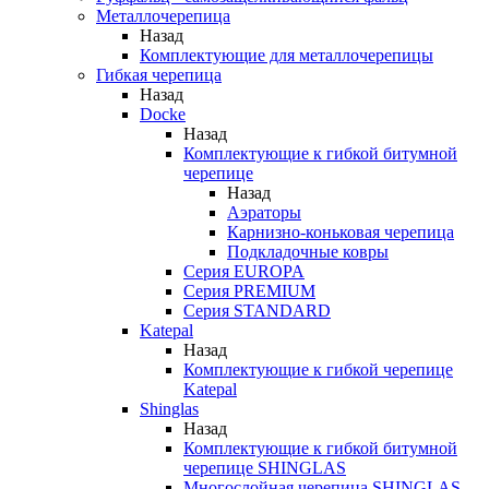
Металлочерепица
Назад
Комплектующие для металлочерепицы
Гибкая черепица
Назад
Docke
Назад
Комплектующие к гибкой битумной
черепице
Назад
Аэраторы
Карнизно-коньковая черепица
Подкладочные ковры
Серия EUROPA
Серия PREMIUM
Серия STANDARD
Katepal
Назад
Комплектующие к гибкой черепице
Katepal
Shinglas
Назад
Комплектующие к гибкой битумной
черепице SHINGLAS
Многослойная черепица SHINGLAS