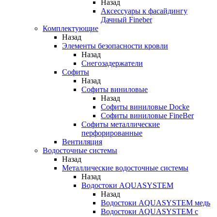
Назад
Аксессуары к фасайдингу
Дачный Fineber
Комплектующие
Назад
Элементы безопасности кровли
Назад
Снегозадержатели
Софиты
Назад
Софиты виниловые
Назад
Софиты виниловые Docke
Софиты виниловые FineBer
Софиты металлические
перфорированные
Вентиляция
Водосточные системы
Назад
Металлические водосточные системы
Назад
Водостоки AQUASYSTEM
Назад
Водостоки AQUASYSTEM медь
Водостоки AQUASYSTEM с