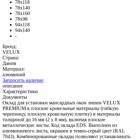
78x118
78x140
78x160
78x98
94x118
94x140
-
Бренд:
VELUX
Страна:
Дания
Материал:
алюминий
Запросить наличие
описание
Характеристики
Документы
Оклад для установки мансардных окон линии VELUX
PREMIUM в плоские кровельные материалы (гибкую
черепиицу, плоскую кровельную плитку) и материалы
толщиной до 16 мм (2 x 8 мм), включая плоские
металлические листы. Код оклада EDS. Выполнен из
алюминиевого листа, окрашен в темно-cерый цвет (RAL
7043). Комбинированные оклады позволяют устанавливать