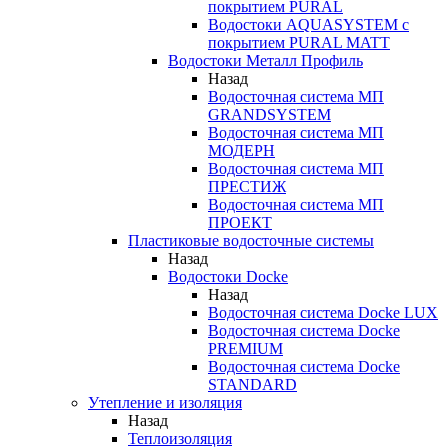
покрытием PURAL
Водостоки AQUASYSTEM с
покрытием PURAL MATT
Водостоки Металл Профиль
Назад
Водосточная система МП
GRANDSYSTEM
Водосточная система МП
МОДЕРН
Водосточная система МП
ПРЕСТИЖ
Водосточная система МП
ПРОЕКТ
Пластиковые водосточные системы
Назад
Водостоки Docke
Назад
Водосточная система Docke LUX
Водосточная система Docke
PREMIUM
Водосточная система Docke
STANDARD
Утепление и изоляция
Назад
Теплоизоляция