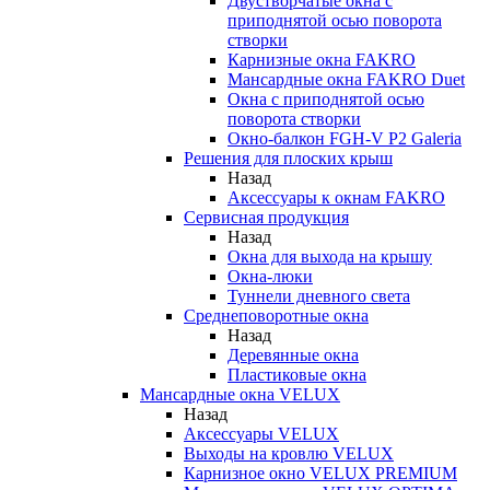
Двустворчатые окна с
приподнятой осью поворота
створки
Карнизные окна FAKRO
Мансардные окна FAKRO Duet
Окна с приподнятой осью
поворота створки
Окно-балкон FGH-V P2 Galeria
Решения для плоских крыш
Назад
Аксессуары к окнам FAKRO
Сервисная продукция
Назад
Окна для выхода на крышу
Окна-люки
Туннели дневного света
Среднеповоротные окна
Назад
Деревянные окна
Пластиковые окна
Мансардные окна VELUX
Назад
Аксессуары VELUX
Выходы на кровлю VELUX
Карнизное окно VELUX PREMIUM