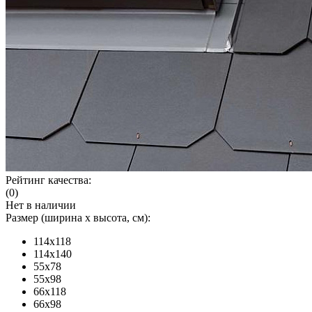
Рейтинг качества:
(0)
Нет в наличии
Размер (ширина х высота, см):
114x118
114x140
55x78
55x98
66x118
66x98