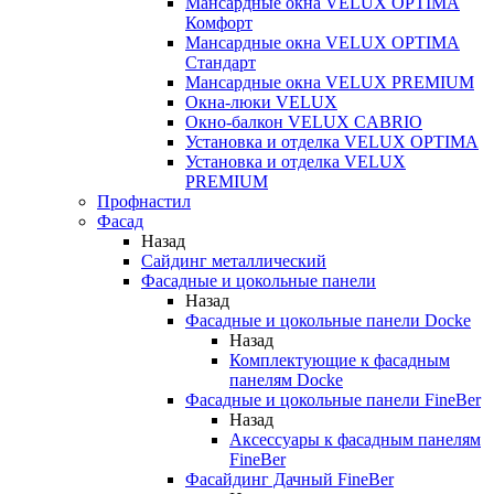
Мансардные окна VELUX OPTIMA
Комфорт
Мансардные окна VELUX OPTIMA
Стандарт
Мансардные окна VELUX PREMIUM
Окна-люки VELUX
Окно-балкон VELUX CABRIO
Установка и отделка VELUX OPTIMA
Установка и отделка VELUX
PREMIUM
Профнастил
Фасад
Назад
Сайдинг металлический
Фасадные и цокольные панели
Назад
Фасадные и цокольные панели Docke
Назад
Комплектующие к фасадным
панелям Docke
Фасадные и цокольные панели FineBer
Назад
Аксессуары к фасадным панелям
FineBer
Фасайдинг Дачный FineBer