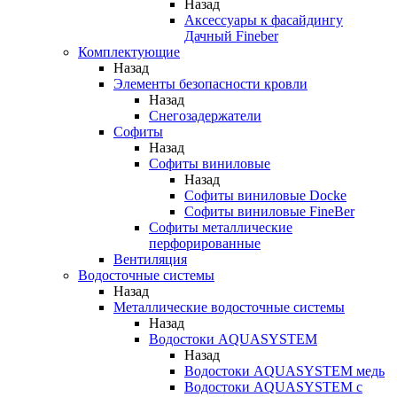
Назад
Аксессуары к фасайдингу
Дачный Fineber
Комплектующие
Назад
Элементы безопасности кровли
Назад
Снегозадержатели
Софиты
Назад
Софиты виниловые
Назад
Софиты виниловые Docke
Софиты виниловые FineBer
Софиты металлические
перфорированные
Вентиляция
Водосточные системы
Назад
Металлические водосточные системы
Назад
Водостоки AQUASYSTEM
Назад
Водостоки AQUASYSTEM медь
Водостоки AQUASYSTEM с