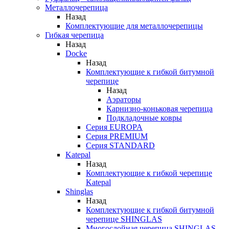
Металлочерепица
Назад
Комплектующие для металлочерепицы
Гибкая черепица
Назад
Docke
Назад
Комплектующие к гибкой битумной
черепице
Назад
Аэраторы
Карнизно-коньковая черепица
Подкладочные ковры
Серия EUROPA
Серия PREMIUM
Серия STANDARD
Katepal
Назад
Комплектующие к гибкой черепице
Katepal
Shinglas
Назад
Комплектующие к гибкой битумной
черепице SHINGLAS
Многослойная черепица SHINGLAS