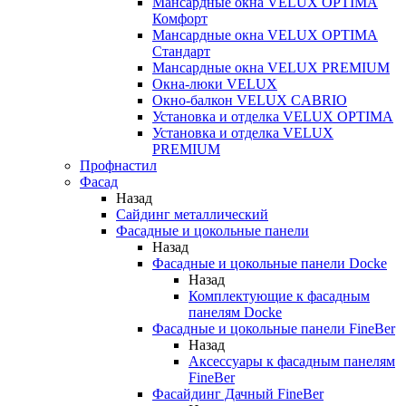
Мансардные окна VELUX OPTIMA
Комфорт
Мансардные окна VELUX OPTIMA
Стандарт
Мансардные окна VELUX PREMIUM
Окна-люки VELUX
Окно-балкон VELUX CABRIO
Установка и отделка VELUX OPTIMA
Установка и отделка VELUX
PREMIUM
Профнастил
Фасад
Назад
Сайдинг металлический
Фасадные и цокольные панели
Назад
Фасадные и цокольные панели Docke
Назад
Комплектующие к фасадным
панелям Docke
Фасадные и цокольные панели FineBer
Назад
Аксессуары к фасадным панелям
FineBer
Фасайдинг Дачный FineBer