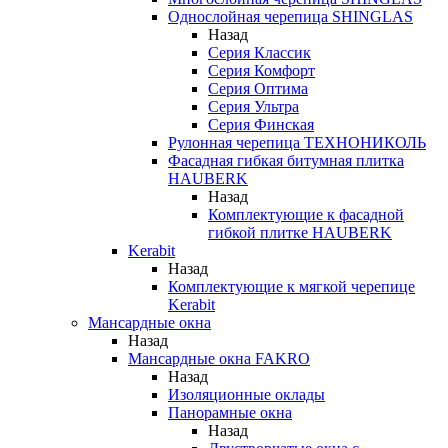
Однослойная черепица SHINGLAS
Назад
Серия Классик
Серия Комфорт
Серия Оптима
Серия Ультра
Серия Финская
Рулонная черепица ТЕХНОНИКОЛЬ
Фасадная гибкая битумная плитка
HAUBERK
Назад
Комплектующие к фасадной
гибкой плитке HAUBERK
Kerabit
Назад
Комплектующие к мягкой черепице
Kerabit
Мансардные окна
Назад
Мансардные окна FAKRO
Назад
Изоляционные оклады
Панорамные окна
Назад