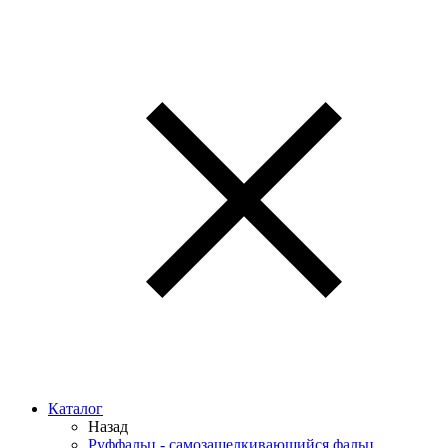
Каталог
Назад
Руффальц - самозащелкивающийся фальц