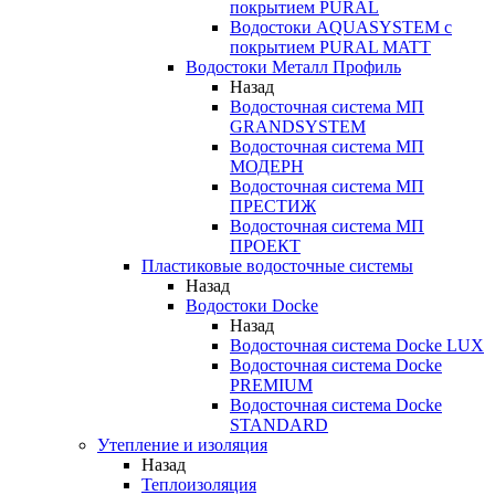
покрытием PURAL
Водостоки AQUASYSTEM с
покрытием PURAL MATT
Водостоки Металл Профиль
Назад
Водосточная система МП
GRANDSYSTEM
Водосточная система МП
МОДЕРН
Водосточная система МП
ПРЕСТИЖ
Водосточная система МП
ПРОЕКТ
Пластиковые водосточные системы
Назад
Водостоки Docke
Назад
Водосточная система Docke LUX
Водосточная система Docke
PREMIUM
Водосточная система Docke
STANDARD
Утепление и изоляция
Назад
Теплоизоляция