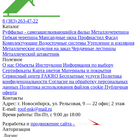
8 (383) 263-47-22
Каталог
Руффальц - самозащелкивающийся фальц
Металлочерепица
Гибкая черепица
Мансардные окна
Профнастил
Фасад
Комплектующие
Водосточные системы
Утепление и изоляция
Металлические изделия на заказ
Чердачные лестницы
Металлический штакетник
Полезное
О нас
Объекты
Инструкции
Информация по выбору
Сертификаты
Карта цветов
Материалы и покрытия
Сервисный центр FAKRO
Бесплатные услуги
Политика
конфиденциальности
Согласие на обработку персональных
данных
Политика использования файлов cookie
Публичная
оферта
Контакты
Адрес:
г. Новосибирск
,
ул. Рельсовая, 9
— 22 офис; 2 этаж
E-mail:
roof-nsk@mail.ru
Время работы:
Пн-Пт, с 9:00 до 18:00
Разработка и
продвижение сайта -
Авторизация
Логин: