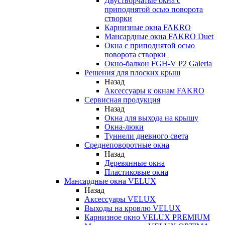
Двустворчатые окна с
приподнятой осью поворота
створки
Карнизные окна FAKRO
Мансардные окна FAKRO Duet
Окна с приподнятой осью
поворота створки
Окно-балкон FGH-V P2 Galeria
Решения для плоских крыш
Назад
Аксессуары к окнам FAKRO
Сервисная продукция
Назад
Окна для выхода на крышу
Окна-люки
Туннели дневного света
Среднеповоротные окна
Назад
Деревянные окна
Пластиковые окна
Мансардные окна VELUX
Назад
Аксессуары VELUX
Выходы на кровлю VELUX
Карнизное окно VELUX PREMIUM