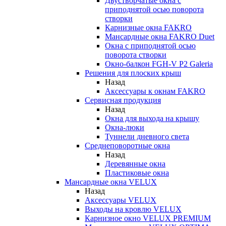
Двустворчатые окна с
приподнятой осью поворота
створки
Карнизные окна FAKRO
Мансардные окна FAKRO Duet
Окна с приподнятой осью
поворота створки
Окно-балкон FGH-V P2 Galeria
Решения для плоских крыш
Назад
Аксессуары к окнам FAKRO
Сервисная продукция
Назад
Окна для выхода на крышу
Окна-люки
Туннели дневного света
Среднеповоротные окна
Назад
Деревянные окна
Пластиковые окна
Мансардные окна VELUX
Назад
Аксессуары VELUX
Выходы на кровлю VELUX
Карнизное окно VELUX PREMIUM