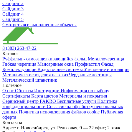
Сайдинг 2
Сайдинг 3
Сайдинг 4
Сайдинг 5
Смотреть все выполненные объекты
8 (383) 263-47-22
Каталог
Руффальц - самозащелкивающийся фальц
Металлочерепица
Гибкая черепица
Мансардные окна
Профнастил
Фасад
Комплектующие
Водосточные системы
Утепление и изоляция
Металлические изделия на заказ
Чердачные лестницы
Металлический штакетник
Полезное
О нас
Объекты
Инструкции
Информация по выбору
Сертификаты
Карта цветов
Материалы и покрытия
Сервисный центр FAKRO
Бесплатные услуги
Политика
конфиденциальности
Согласие на обработку персональных
данных
Политика использования файлов cookie
Публичная
оферта
Контакты
Адрес:
г. Новосибирск
,
ул. Рельсовая, 9
— 22 офис; 2 этаж