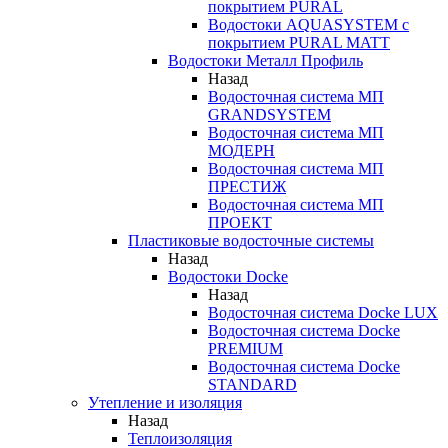
покрытием PURAL
Водостоки AQUASYSTEM с
покрытием PURAL MATT
Водостоки Металл Профиль
Назад
Водосточная система МП
GRANDSYSTEM
Водосточная система МП
МОДЕРН
Водосточная система МП
ПРЕСТИЖ
Водосточная система МП
ПРОЕКТ
Пластиковые водосточные системы
Назад
Водостоки Docke
Назад
Водосточная система Docke LUX
Водосточная система Docke
PREMIUM
Водосточная система Docke
STANDARD
Утепление и изоляция
Назад
Теплоизоляция