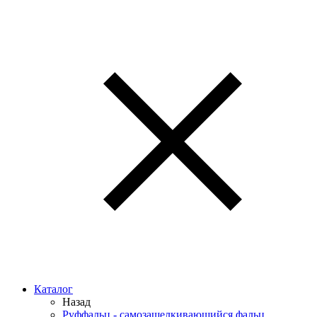
Каталог
Назад
Руффальц - самозащелкивающийся фальц