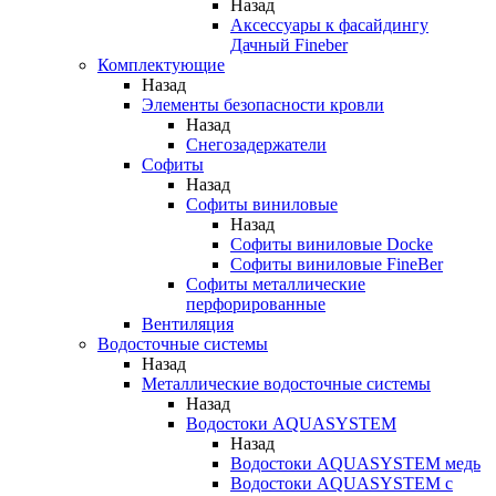
Назад
Аксессуары к фасайдингу
Дачный Fineber
Комплектующие
Назад
Элементы безопасности кровли
Назад
Снегозадержатели
Софиты
Назад
Софиты виниловые
Назад
Софиты виниловые Docke
Софиты виниловые FineBer
Софиты металлические
перфорированные
Вентиляция
Водосточные системы
Назад
Металлические водосточные системы
Назад
Водостоки AQUASYSTEM
Назад
Водостоки AQUASYSTEM медь
Водостоки AQUASYSTEM с