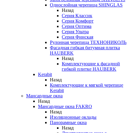
Однослойная черепица SHINGLAS
Назад
Серия Классик
Серия Комфорт
Серия Оптима
Серия Ультра
Серия Финская
Рулонная черепица ТЕХНОНИКОЛЬ
Фасадная гибкая битумная плитка
HAUBERK
Назад
Комплектующие к фасадной
гибкой плитке HAUBERK
Kerabit
Назад
Комплектующие к мягкой черепице
Kerabit
Мансардные окна
Назад
Мансардные окна FAKRO
Назад
Изоляционные оклады
Панорамные окна
Назад