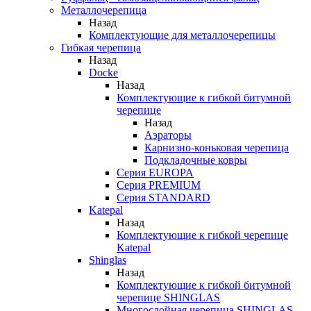
Металлочерепица
Назад
Комплектующие для металлочерепицы
Гибкая черепица
Назад
Docke
Назад
Комплектующие к гибкой битумной
черепице
Назад
Аэраторы
Карнизно-коньковая черепица
Подкладочные ковры
Серия EUROPA
Серия PREMIUM
Серия STANDARD
Katepal
Назад
Комплектующие к гибкой черепице
Katepal
Shinglas
Назад
Комплектующие к гибкой битумной
черепице SHINGLAS
Многослойная черепица SHINGLAS