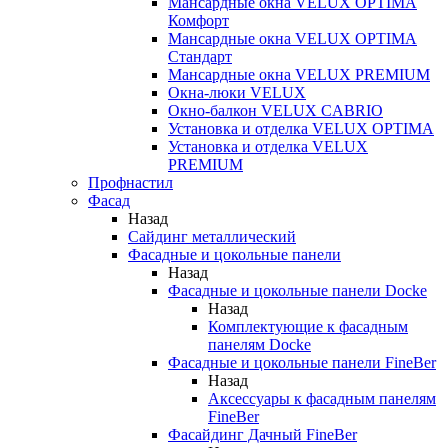
Мансардные окна VELUX OPTIMA
Комфорт
Мансардные окна VELUX OPTIMA
Стандарт
Мансардные окна VELUX PREMIUM
Окна-люки VELUX
Окно-балкон VELUX CABRIO
Установка и отделка VELUX OPTIMA
Установка и отделка VELUX
PREMIUM
Профнастил
Фасад
Назад
Сайдинг металлический
Фасадные и цокольные панели
Назад
Фасадные и цокольные панели Docke
Назад
Комплектующие к фасадным
панелям Docke
Фасадные и цокольные панели FineBer
Назад
Аксессуары к фасадным панелям
FineBer
Фасайдинг Дачный FineBer