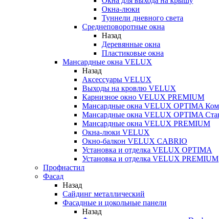
Окна для выхода на крышу
Окна-люки
Туннели дневного света
Среднеповоротные окна
Назад
Деревянные окна
Пластиковые окна
Мансардные окна VELUX
Назад
Аксессуары VELUX
Выходы на кровлю VELUX
Карнизное окно VELUX PREMIUM
Мансардные окна VELUX OPTIMA Ком
Мансардные окна VELUX OPTIMA Ста
Мансардные окна VELUX PREMIUM
Окна-люки VELUX
Окно-балкон VELUX CABRIO
Установка и отделка VELUX OPTIMA
Установка и отделка VELUX PREMIUM
Профнастил
Фасад
Назад
Сайдинг металлический
Фасадные и цокольные панели
Назад