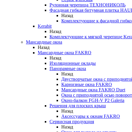
Рулонная черепица ТЕХНОНИКОЛЬ
Фасадная гибкая битумная плитка HA
Назад
Комплектующие к фасадной гиб
Kerabit
Назад
Комплектующие к мягкой черепице Kera
Мансардные окна
Назад
Мансардные окна FAKRO
Назад
Изоляционные оклады
Панорамные окна
Назад
Двустворчатые окна с приподнято
Карнизные окна FAKRO
Мансардные окна FAKRO Duet
Окна с приподнятой осью поворот
Окно-балкон FGH-V P2 Galeria
Решения для плоских крыш
Назад
Аксессуары к окнам FAKRO
Сервисная продукция
Назад