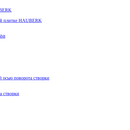
UBERK
кой плитке HAUBERK
bit
й осью поворота створки
а створки