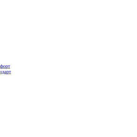
форт
ндарт