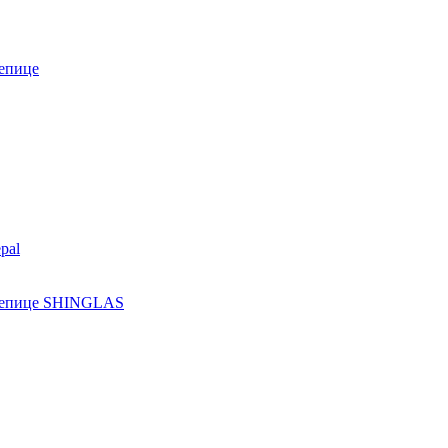
епице
pal
ерепице SHINGLAS