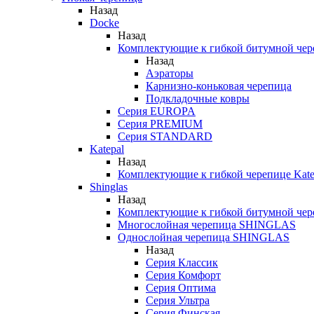
Назад
Docke
Назад
Комплектующие к гибкой битумной чер
Назад
Аэраторы
Карнизно-коньковая черепица
Подкладочные ковры
Серия EUROPA
Серия PREMIUM
Серия STANDARD
Katepal
Назад
Комплектующие к гибкой черепице Kate
Shinglas
Назад
Комплектующие к гибкой битумной ч
Многослойная черепица SHINGLAS
Однослойная черепица SHINGLAS
Назад
Серия Классик
Серия Комфорт
Серия Оптима
Серия Ультра
Серия Финская