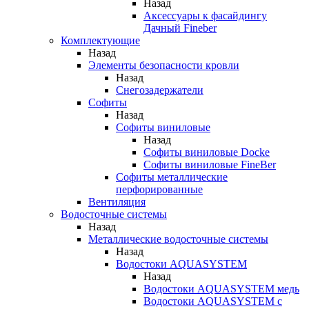
Назад
Аксессуары к фасайдингу
Дачный Fineber
Комплектующие
Назад
Элементы безопасности кровли
Назад
Снегозадержатели
Софиты
Назад
Софиты виниловые
Назад
Софиты виниловые Docke
Софиты виниловые FineBer
Софиты металлические
перфорированные
Вентиляция
Водосточные системы
Назад
Металлические водосточные системы
Назад
Водостоки AQUASYSTEM
Назад
Водостоки AQUASYSTEM медь
Водостоки AQUASYSTEM с