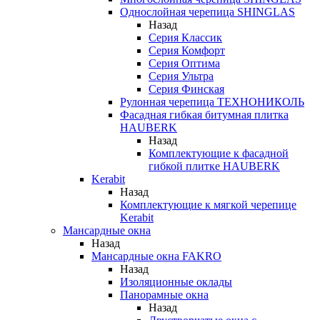
Однослойная черепица SHINGLAS
Назад
Серия Классик
Серия Комфорт
Серия Оптима
Серия Ультра
Серия Финская
Рулонная черепица ТЕХНОНИКОЛЬ
Фасадная гибкая битумная плитка
HAUBERK
Назад
Комплектующие к фасадной
гибкой плитке HAUBERK
Kerabit
Назад
Комплектующие к мягкой черепице
Kerabit
Мансардные окна
Назад
Мансардные окна FAKRO
Назад
Изоляционные оклады
Панорамные окна
Назад