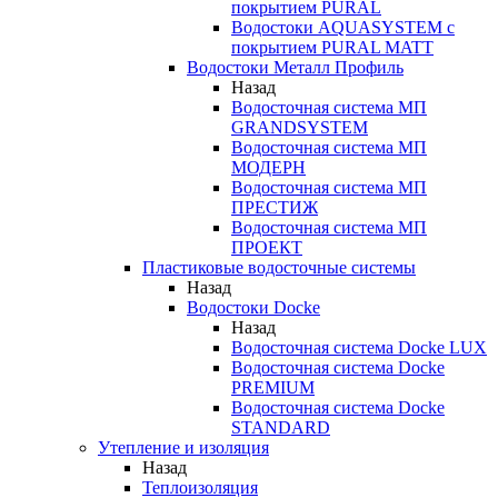
покрытием PURAL
Водостоки AQUASYSTEM с
покрытием PURAL MATT
Водостоки Металл Профиль
Назад
Водосточная система МП
GRANDSYSTEM
Водосточная система МП
МОДЕРН
Водосточная система МП
ПРЕСТИЖ
Водосточная система МП
ПРОЕКТ
Пластиковые водосточные системы
Назад
Водостоки Docke
Назад
Водосточная система Docke LUX
Водосточная система Docke
PREMIUM
Водосточная система Docke
STANDARD
Утепление и изоляция
Назад
Теплоизоляция