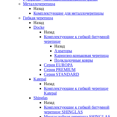
Металлочерепица
Назад
Комплектующие для металлочерепицы
Гибкая черепица
Назад
Docke
Назад
Комплектующие к гибкой битумной
черепице
Назад
Аэраторы
Карнизно-коньковая черепица
Подкладочные ковры
Серия EUROPA
Серия PREMIUM
Серия STANDARD
Katepal
Назад
Комплектующие к гибкой черепице
Katepal
Shinglas
Назад
Комплектующие к гибкой битумной
черепице SHINGLAS
Многослойная черепица SHINGLAS