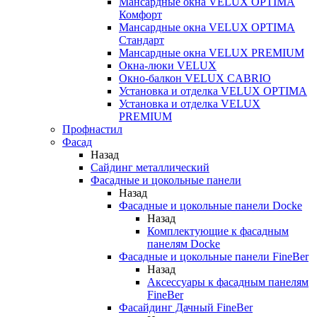
Мансардные окна VELUX OPTIMA
Комфорт
Мансардные окна VELUX OPTIMA
Стандарт
Мансардные окна VELUX PREMIUM
Окна-люки VELUX
Окно-балкон VELUX CABRIO
Установка и отделка VELUX OPTIMA
Установка и отделка VELUX
PREMIUM
Профнастил
Фасад
Назад
Сайдинг металлический
Фасадные и цокольные панели
Назад
Фасадные и цокольные панели Docke
Назад
Комплектующие к фасадным
панелям Docke
Фасадные и цокольные панели FineBer
Назад
Аксессуары к фасадным панелям
FineBer
Фасайдинг Дачный FineBer