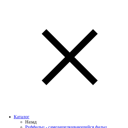
Каталог
Назад
Руффальц - самозащелкивающийся фальц