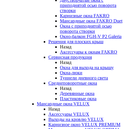
Двустворчатые окна с
приподнятой осью поворота
створки
Карнизные окна FAKRO
Мансардные окна FAKRO Duet
Окна с приподнятой осью
поворота створки
Окно-балкон FGH-V P2 Galeria
Решения для плоских крыш
Назад
Аксессуары к окнам FAKRO
Сервисная продукция
Назад
Окна для выхода на крышу
Окна-люки
Туннели дневного света
Среднеповоротные окна
Назад
Деревянные окна
Пластиковые окна
Мансардные окна VELUX
Назад
Аксессуары VELUX
Выходы на кровлю VELUX
Карнизное окно VELUX PREMIUM