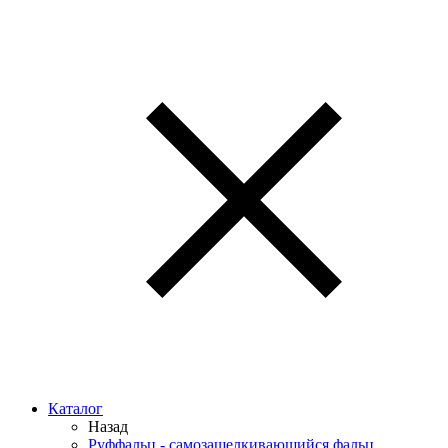
Каталог
Назад
Руффальц - самозащелкивающийся фальц