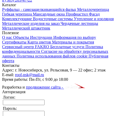
8 (383) 263-47-22
Каталог
Руффальц - самозащелкивающийся фальц
Металлочерепица
Гибкая черепица
Мансардные окна
Профнастил
Фасад
Комплектующие
Водосточные системы
Утепление и изоляция
Металлические изделия на заказ
Чердачные лестницы
Металлический штакетник
Полезное
О нас
Объекты
Инструкции
Информация по выбору
Сертификаты
Карта цветов
Материалы и покрытия
Сервисный центр FAKRO
Бесплатные услуги
Политика
конфиденциальности
Согласие на обработку персональных
данных
Политика использования файлов cookie
Публичная
оферта
Контакты
Адрес:
г. Новосибирск
,
ул. Рельсовая, 9
— 22 офис; 2 этаж
E-mail:
roof-nsk@mail.ru
Время работы:
Пн-Пт, с 9:00 до 18:00
Разработка и
продвижение сайта -
Авторизация
Логин:
Пароль: