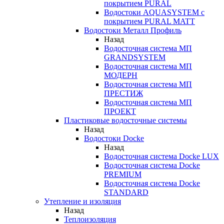
покрытием PURAL
Водостоки AQUASYSTEM с
покрытием PURAL MATT
Водостоки Металл Профиль
Назад
Водосточная система МП
GRANDSYSTEM
Водосточная система МП
МОДЕРН
Водосточная система МП
ПРЕСТИЖ
Водосточная система МП
ПРОЕКТ
Пластиковые водосточные системы
Назад
Водостоки Docke
Назад
Водосточная система Docke LUX
Водосточная система Docke
PREMIUM
Водосточная система Docke
STANDARD
Утепление и изоляция
Назад
Теплоизоляция