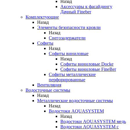
Назад
Аксессуары к фасайдингу
Дачный Fineber
Комплектующие
Назад
Элементы безопасности кровли
Назад
Снегозадержатели
Софиты
Назад
Софиты виниловые
Назад
Софиты виниловые Docke
Софиты виниловые FineBer
Софиты металлические
перфорированные
Вентиляция
Водосточные системы
Назад
Металлические водосточные системы
Назад
Водостоки AQUASYSTEM
Назад
Водостоки AQUASYSTEM медь
Водостоки AQUASYSTEM с