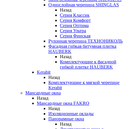
Однослойная черепица SHINGLAS
Назад
Серия Классик
Серия Комфорт
Серия Оптима
Серия Ультра
Серия Финская
Рулонная черепица ТЕХНОНИКОЛЬ
Фасадная гибкая битумная плитка
HAUBERK
Назад
Комплектующие к фасадной
гибкой плитке HAUBERK
Kerabit
Назад
Комплектующие к мягкой черепице
Kerabit
Мансардные окна
Назад
Мансардные окна FAKRO
Назад
Изоляционные оклады
Панорамные окна
Назад