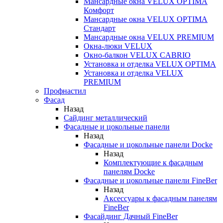
Мансардные окна VELUX OPTIMA
Комфорт
Мансардные окна VELUX OPTIMA
Стандарт
Мансардные окна VELUX PREMIUM
Окна-люки VELUX
Окно-балкон VELUX CABRIO
Установка и отделка VELUX OPTIMA
Установка и отделка VELUX
PREMIUM
Профнастил
Фасад
Назад
Сайдинг металлический
Фасадные и цокольные панели
Назад
Фасадные и цокольные панели Docke
Назад
Комплектующие к фасадным
панелям Docke
Фасадные и цокольные панели FineBer
Назад
Аксессуары к фасадным панелям
FineBer
Фасайдинг Дачный FineBer