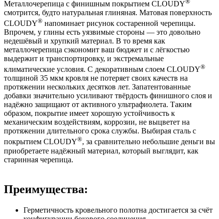
®
Металлочерепица с финишным покрытием CLOUDY
смотрится, будто натуральная глиняная. Матовая поверхность
®
CLOUDY
напоминает рисунок состаренной черепицы.
Впрочем, у глины есть уязвимые стороны — это довольно
недешёвый и хрупкий материал. В то время как
металлочерепица сэкономит ваш бюджет и с лёгкостью
выдержит и транспортировку, и экстремальные
®
климатические условия. С декоративным слоем CLOUDY
толщиной 35 мкм кровля не потеряет своих качеств на
протяжении нескольких десятков лет. Запатентованные
добавки значительно усиливают твёрдость финишного слоя и
надёжно защищают от активного ультрафиолета. Таким
образом, покрытие имеет хорошую устойчивость к
механическим воздействиям, коррозии, не выцветет на
протяжении длительного срока службы. Выбирая сталь с
®
покрытием CLOUDY
, за сравнительно небольшие деньги вы
приобретаете надёжный материал, который выглядит, как
старинная черепица.
Преимущества:
Герметичность кровельного полотна достигается за счёт
конфигурации бокового соединения.