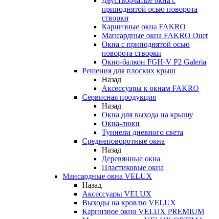
Двустворчатые окна с
приподнятой осью поворота
створки
Карнизные окна FAKRO
Мансардные окна FAKRO Duet
Окна с приподнятой осью
поворота створки
Окно-балкон FGH-V P2 Galeria
Решения для плоских крыш
Назад
Аксессуары к окнам FAKRO
Сервисная продукция
Назад
Окна для выхода на крышу
Окна-люки
Туннели дневного света
Среднеповоротные окна
Назад
Деревянные окна
Пластиковые окна
Мансардные окна VELUX
Назад
Аксессуары VELUX
Выходы на кровлю VELUX
Карнизное окно VELUX PREMIUM