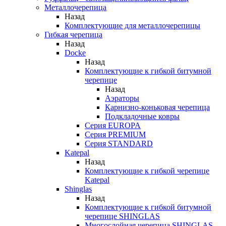
Металлочерепица
Назад
Комплектующие для металлочерепицы
Гибкая черепица
Назад
Docke
Назад
Комплектующие к гибкой битумной
черепице
Назад
Аэраторы
Карнизно-коньковая черепица
Подкладочные ковры
Серия EUROPA
Серия PREMIUM
Серия STANDARD
Katepal
Назад
Комплектующие к гибкой черепице
Katepal
Shinglas
Назад
Комплектующие к гибкой битумной
черепице SHINGLAS
Многослойная черепица SHINGLAS