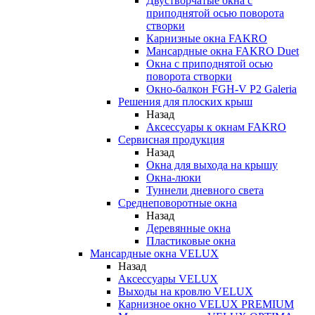
Двустворчатые окна с
приподнятой осью поворота
створки
Карнизные окна FAKRO
Мансардные окна FAKRO Duet
Окна с приподнятой осью
поворота створки
Окно-балкон FGH-V P2 Galeria
Решения для плоских крыш
Назад
Аксессуары к окнам FAKRO
Сервисная продукция
Назад
Окна для выхода на крышу
Окна-люки
Туннели дневного света
Среднеповоротные окна
Назад
Деревянные окна
Пластиковые окна
Мансардные окна VELUX
Назад
Аксессуары VELUX
Выходы на кровлю VELUX
Карнизное окно VELUX PREMIUM