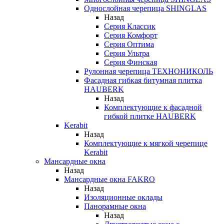
Однослойная черепица SHINGLAS
Назад
Серия Классик
Серия Комфорт
Серия Оптима
Серия Ультра
Серия Финская
Рулонная черепица ТЕХНОНИКОЛЬ
Фасадная гибкая битумная плитка
HAUBERK
Назад
Комплектующие к фасадной
гибкой плитке HAUBERK
Kerabit
Назад
Комплектующие к мягкой черепице
Kerabit
Мансардные окна
Назад
Мансардные окна FAKRO
Назад
Изоляционные оклады
Панорамные окна
Назад