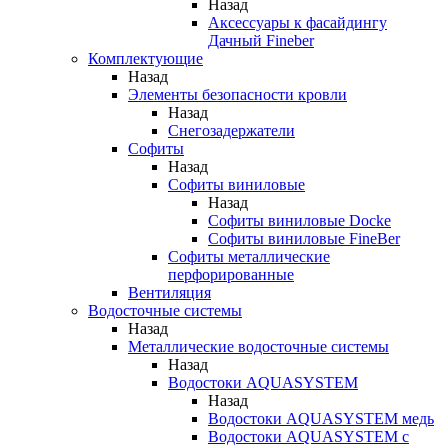
Назад
Аксессуары к фасайдингу
Дачный Fineber
Комплектующие
Назад
Элементы безопасности кровли
Назад
Снегозадержатели
Софиты
Назад
Софиты виниловые
Назад
Софиты виниловые Docke
Софиты виниловые FineBer
Софиты металлические
перфорированные
Вентиляция
Водосточные системы
Назад
Металлические водосточные системы
Назад
Водостоки AQUASYSTEM
Назад
Водостоки AQUASYSTEM медь
Водостоки AQUASYSTEM с