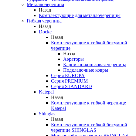
Металлочерепица
Назад
Комплектующие для металлочерепицы
Гибкая черепица
Назад
Docke
Назад
Комплектующие к гибкой битумной
черепице
Назад
Аэраторы
Карнизно-коньковая черепица
Подкладочные ковры
Серия EUROPA
Серия PREMIUM
Серия STANDARD
Katepal
Назад
Комплектующие к гибкой черепице
Katepal
Shinglas
Назад
Комплектующие к гибкой битумной
черепице SHINGLAS
Многослойная черепица SHINGLAS