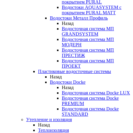
покрытием PURAL
Водостоки AQUASYSTEM с
покрытием PURAL MATT
Водостоки Металл Профиль
Назад
Водосточная система МП
GRANDSYSTEM
Водосточная система МП
МОДЕРН
Водосточная система МП
ПРЕСТИЖ
Водосточная система МП
ПРОЕКТ
Пластиковые водосточные системы
Назад
Водостоки Docke
Назад
Водосточная система Docke LUX
Водосточная система Docke
PREMIUM
Водосточная система Docke
STANDARD
Утепление и изоляция
Назад
Теплоизоляция