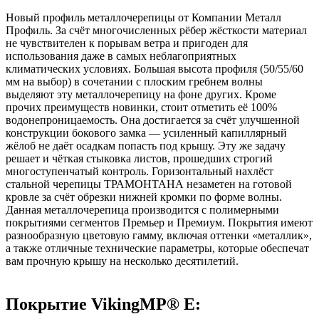
Новый профиль металлочерепицы от Компании Металл
Профиль. За счёт многочисленных рёбер жёсткости материал
не чувствителен к порывам ветра и пригоден для
использования даже в самых неблагоприятных
климатических условиях. Большая высота профиля (50/55/60
мм на выбор) в сочетании с плоским гребнем волны
выделяют эту металлочерепицу на фоне других. Кроме
прочих преимуществ новинки, стоит отметить её 100%
водонепроницаемость. Она достигается за счёт улучшенной
конструкции бокового замка — усиленный капиллярный
жёлоб не даёт осадкам попасть под крышу. Эту же задачу
решает и чёткая стыковка листов, прошедших строгий
многоступенчатый контроль. Горизонтальный нахлёст
стальной черепицы ТРАМОНТАНА незаметен на готовой
кровле за счёт обрезки нижней кромки по форме волны.
Данная металлочерепица производится с полимерными
покрытиями сегментов Премьер и Премиум. Покрытия имеют
разнообразную цветовую гамму, включая оттенки «металлик»,
а также отличные технические параметры, которые обеспечат
вам прочную крышу на несколько десятилетий.
Покрытие VikingMP® E: