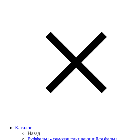
Каталог
Назад
Руффальц - самозащелкивающийся фальц