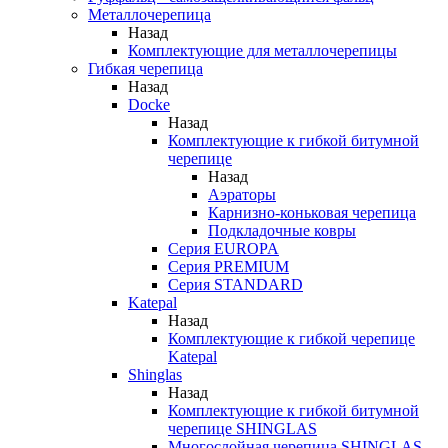
Металлочерепица
Назад
Комплектующие для металлочерепицы
Гибкая черепица
Назад
Docke
Назад
Комплектующие к гибкой битумной
черепице
Назад
Аэраторы
Карнизно-коньковая черепица
Подкладочные ковры
Серия EUROPA
Серия PREMIUM
Серия STANDARD
Katepal
Назад
Комплектующие к гибкой черепице
Katepal
Shinglas
Назад
Комплектующие к гибкой битумной
черепице SHINGLAS
Многослойная черепица SHINGLAS