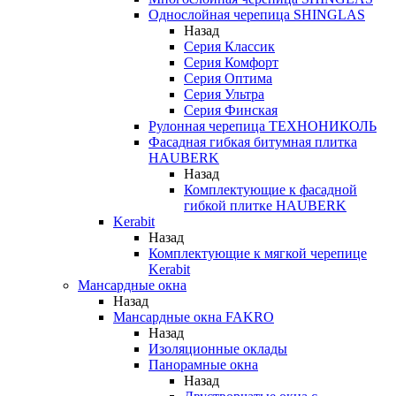
Однослойная черепица SHINGLAS
Назад
Серия Классик
Серия Комфорт
Серия Оптима
Серия Ультра
Серия Финская
Рулонная черепица ТЕХНОНИКОЛЬ
Фасадная гибкая битумная плитка
HAUBERK
Назад
Комплектующие к фасадной
гибкой плитке HAUBERK
Kerabit
Назад
Комплектующие к мягкой черепице
Kerabit
Мансардные окна
Назад
Мансардные окна FAKRO
Назад
Изоляционные оклады
Панорамные окна
Назад