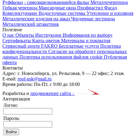
Руффальц - самозащелкивающийся фальц
Металлочерепица
Гибкая черепица
Мансардные окна
Профнастил
Фасад
Комплектующие
Водосточные системы
Утепление и изоляция
Металлические изделия на заказ
Чердачные лестницы
Металлический штакетник
Полезное
О нас
Объекты
Инструкции
Информация по выбору
Сертификаты
Карта цветов
Материалы и покрытия
Сервисный центр FAKRO
Бесплатные услуги
Политика
конфиденциальности
Согласие на обработку персональных
данных
Политика использования файлов cookie
Публичная
оферта
Контакты
Адрес:
г. Новосибирск
,
ул. Рельсовая, 9
— 22 офис; 2 этаж
E-mail:
roof-nsk@mail.ru
Время работы:
Пн-Пт, с 9:00 до 18:00
Разработка и
продвижение сайта -
Авторизация
Логин:
Пароль: