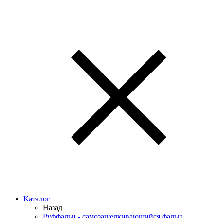
Каталог
Назад
Руффальц - самозащелкивающийся фальц