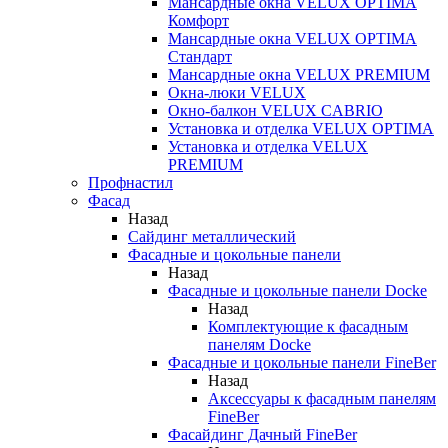
Мансардные окна VELUX OPTIMA
Комфорт
Мансардные окна VELUX OPTIMA
Стандарт
Мансардные окна VELUX PREMIUM
Окна-люки VELUX
Окно-балкон VELUX CABRIO
Установка и отделка VELUX OPTIMA
Установка и отделка VELUX
PREMIUM
Профнастил
Фасад
Назад
Сайдинг металлический
Фасадные и цокольные панели
Назад
Фасадные и цокольные панели Docke
Назад
Комплектующие к фасадным
панелям Docke
Фасадные и цокольные панели FineBer
Назад
Аксессуары к фасадным панелям
FineBer
Фасайдинг Дачный FineBer