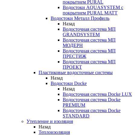
покрытием PURAL
Водостоки AQUASYSTEM с
покрытием PURAL MATT
Водостоки Металл Профиль
Назад
Водосточная система МП
GRANDSYSTEM
Водосточная система МП
МОДЕРН
Водосточная система МП
ПРЕСТИЖ
Водосточная система МП
ПРОЕКТ
Пластиковые водосточные системы
Назад
Водостоки Docke
Назад
Водосточная система Docke LUX
Водосточная система Docke
PREMIUM
Водосточная система Docke
STANDARD
Утепление и изоляция
Назад
Теплоизоляция