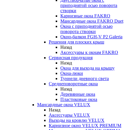
Двустворчатые окна с
приподнятой осью поворота
створки
Карнизные окна FAKRO
Мансардные окна FAKRO Duet
Окна с приподнятой осью
поворота створки
Окно-балкон FGH-V P2 Galeria
Решения для плоских крыш
Назад
Аксессуары к окнам FAKRO
Сервисная продукция
Назад
Окна для выхода на крышу
Окна-люки
Туннели дневного света
Среднеповоротные окна
Назад
Деревянные окна
Пластиковые окна
Мансардные окна VELUX
Назад
Аксессуары VELUX
Выходы на кровлю VELUX
Карнизное окно VELUX PREMIUM