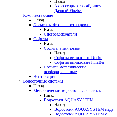
Назад
Аксессуары к фасайдингу
Дачный Fineber
Комплектующие
Назад
Элементы безопасности кровли
Назад
Снегозадержатели
Софиты
Назад
Софиты виниловые
Назад
Софиты виниловые Docke
Софиты виниловые FineBer
Софиты металлические
перфорированные
Вентиляция
Водосточные системы
Назад
Металлические водосточные системы
Назад
Водостоки AQUASYSTEM
Назад
Водостоки AQUASYSTEM медь
Водостоки AQUASYSTEM с