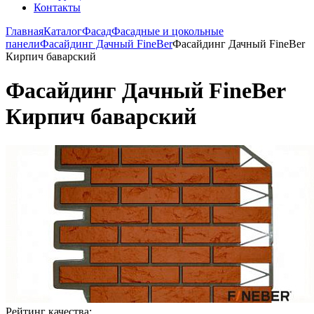
Контакты
Главная
Каталог
Фасад
Фасадные и цокольные
панели
Фасайдинг Дачный FineBer
Фасайдинг Дачный FineBer
Кирпич баварский
Фасайдинг Дачный FineBer
Кирпич баварский
Рейтинг качества: