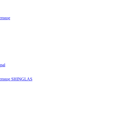
епице
pal
ерепице SHINGLAS