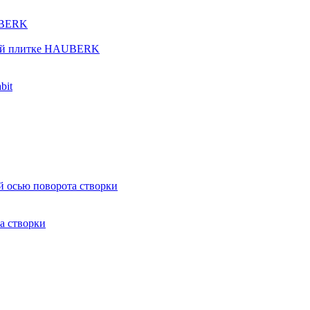
UBERK
кой плитке HAUBERK
bit
й осью поворота створки
а створки