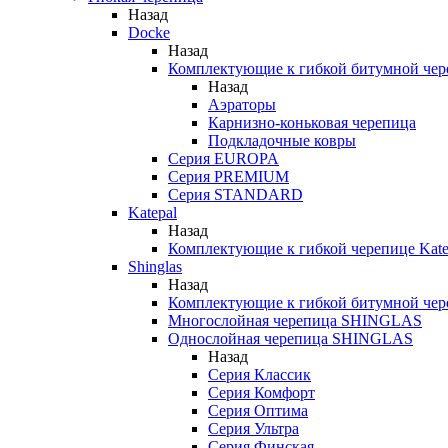
Назад
Docke
Назад
Комплектующие к гибкой битумной чер
Назад
Аэраторы
Карнизно-коньковая черепица
Подкладочные ковры
Серия EUROPA
Серия PREMIUM
Серия STANDARD
Katepal
Назад
Комплектующие к гибкой черепице Kate
Shinglas
Назад
Комплектующие к гибкой битумной ч
Многослойная черепица SHINGLAS
Однослойная черепица SHINGLAS
Назад
Серия Классик
Серия Комфорт
Серия Оптима
Серия Ультра
Серия Финская