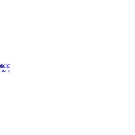
форт
ндарт