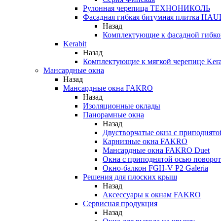
Рулонная черепица ТЕХНОНИКОЛЬ
Фасадная гибкая битумная плитка HA
Назад
Комплектующие к фасадной гиб
Kerabit
Назад
Комплектующие к мягкой черепице Kera
Мансардные окна
Назад
Мансардные окна FAKRO
Назад
Изоляционные оклады
Панорамные окна
Назад
Двустворчатые окна с приподнято
Карнизные окна FAKRO
Мансардные окна FAKRO Duet
Окна с приподнятой осью поворот
Окно-балкон FGH-V P2 Galeria
Решения для плоских крыш
Назад
Аксессуары к окнам FAKRO
Сервисная продукция
Назад