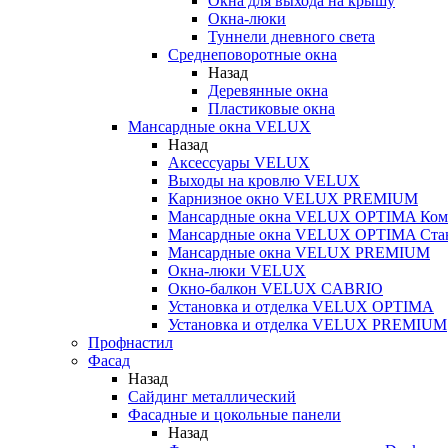
Окна для выхода на крышу
Окна-люки
Туннели дневного света
Среднеповоротные окна
Назад
Деревянные окна
Пластиковые окна
Мансардные окна VELUX
Назад
Аксессуары VELUX
Выходы на кровлю VELUX
Карнизное окно VELUX PREMIUM
Мансардные окна VELUX OPTIMA Ком
Мансардные окна VELUX OPTIMA Ста
Мансардные окна VELUX PREMIUM
Окна-люки VELUX
Окно-балкон VELUX CABRIO
Установка и отделка VELUX OPTIMA
Установка и отделка VELUX PREMIUM
Профнастил
Фасад
Назад
Сайдинг металлический
Фасадные и цокольные панели
Назад