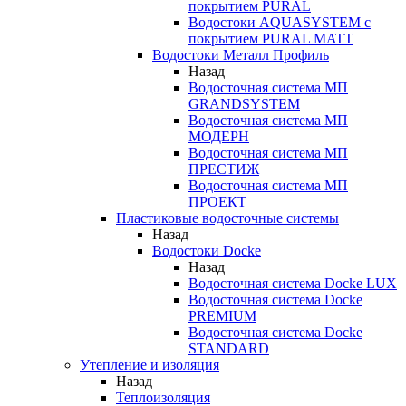
покрытием PURAL
Водостоки AQUASYSTEM с
покрытием PURAL MATT
Водостоки Металл Профиль
Назад
Водосточная система МП
GRANDSYSTEM
Водосточная система МП
МОДЕРН
Водосточная система МП
ПРЕСТИЖ
Водосточная система МП
ПРОЕКТ
Пластиковые водосточные системы
Назад
Водостоки Docke
Назад
Водосточная система Docke LUX
Водосточная система Docke
PREMIUM
Водосточная система Docke
STANDARD
Утепление и изоляция
Назад
Теплоизоляция