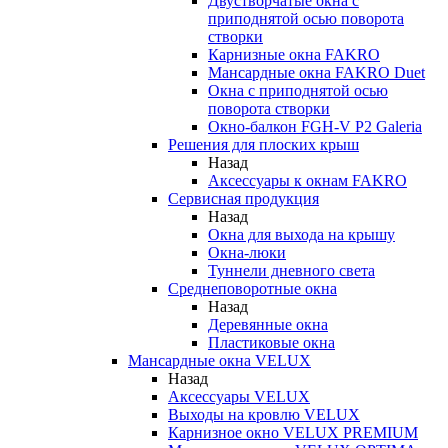
Двустворчатые окна с
приподнятой осью поворота
створки
Карнизные окна FAKRO
Мансардные окна FAKRO Duet
Окна с приподнятой осью
поворота створки
Окно-балкон FGH-V P2 Galeria
Решения для плоских крыш
Назад
Аксессуары к окнам FAKRO
Сервисная продукция
Назад
Окна для выхода на крышу
Окна-люки
Туннели дневного света
Среднеповоротные окна
Назад
Деревянные окна
Пластиковые окна
Мансардные окна VELUX
Назад
Аксессуары VELUX
Выходы на кровлю VELUX
Карнизное окно VELUX PREMIUM