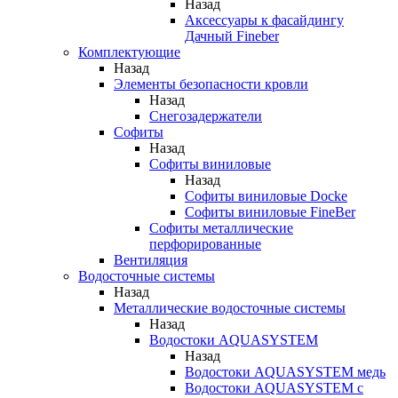
Назад
Аксессуары к фасайдингу
Дачный Fineber
Комплектующие
Назад
Элементы безопасности кровли
Назад
Снегозадержатели
Софиты
Назад
Софиты виниловые
Назад
Софиты виниловые Docke
Софиты виниловые FineBer
Софиты металлические
перфорированные
Вентиляция
Водосточные системы
Назад
Металлические водосточные системы
Назад
Водостоки AQUASYSTEM
Назад
Водостоки AQUASYSTEM медь
Водостоки AQUASYSTEM с