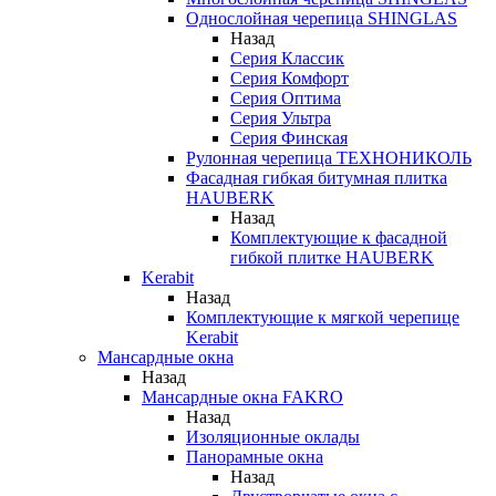
Однослойная черепица SHINGLAS
Назад
Серия Классик
Серия Комфорт
Серия Оптима
Серия Ультра
Серия Финская
Рулонная черепица ТЕХНОНИКОЛЬ
Фасадная гибкая битумная плитка
HAUBERK
Назад
Комплектующие к фасадной
гибкой плитке HAUBERK
Kerabit
Назад
Комплектующие к мягкой черепице
Kerabit
Мансардные окна
Назад
Мансардные окна FAKRO
Назад
Изоляционные оклады
Панорамные окна
Назад