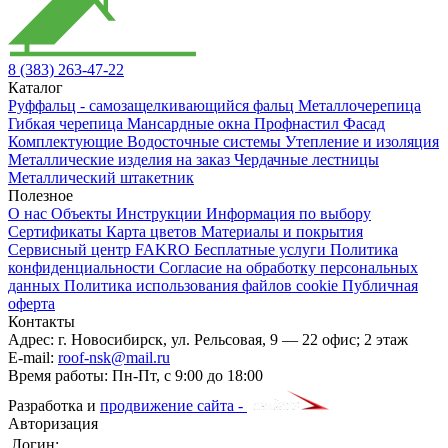
8 (383) 263-47-22
Каталог
Руффальц - самозащелкивающийся фальц
Металлочерепица
Гибкая черепица
Мансардные окна
Профнастил
Фасад
Комплектующие
Водосточные системы
Утепление и изоляция
Металлические изделия на заказ
Чердачные лестницы
Металлический штакетник
Полезное
О нас
Объекты
Инструкции
Информация по выбору
Сертификаты
Карта цветов
Материалы и покрытия
Сервисный центр FAKRO
Бесплатные услуги
Политика
конфиденциальности
Согласие на обработку персональных
данных
Политика использования файлов cookie
Публичная
оферта
Контакты
Адрес:
г. Новосибирск
,
ул. Рельсовая, 9
— 22 офис; 2 этаж
E-mail:
roof-nsk@mail.ru
Время работы:
Пн-Пт, с 9:00 до 18:00
Разработка и
продвижение сайта -
Авторизация
Логин: