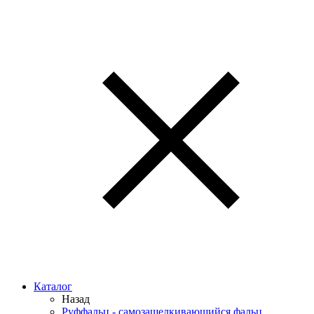
Каталог
Назад
Руффальц - самозащелкивающийся фальц