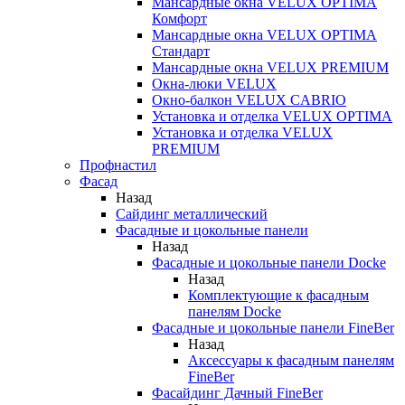
Мансардные окна VELUX OPTIMA
Комфорт
Мансардные окна VELUX OPTIMA
Стандарт
Мансардные окна VELUX PREMIUM
Окна-люки VELUX
Окно-балкон VELUX CABRIO
Установка и отделка VELUX OPTIMA
Установка и отделка VELUX
PREMIUM
Профнастил
Фасад
Назад
Сайдинг металлический
Фасадные и цокольные панели
Назад
Фасадные и цокольные панели Docke
Назад
Комплектующие к фасадным
панелям Docke
Фасадные и цокольные панели FineBer
Назад
Аксессуары к фасадным панелям
FineBer
Фасайдинг Дачный FineBer