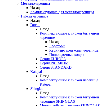
Металлочерепица
Назад
Комплектующие для металлочерепицы
Гибкая черепица
Назад
Docke
Назад
Комплектующие к гибкой битумной
черепице
Назад
Аэраторы
Карнизно-коньковая черепица
Подкладочные ковры
Серия EUROPA
Серия PREMIUM
Серия STANDARD
Katepal
Назад
Комплектующие к гибкой черепице
Katepal
Shinglas
Назад
Комплектующие к гибкой битумной
черепице SHINGLAS
Многослойная черепица SHINGLAS