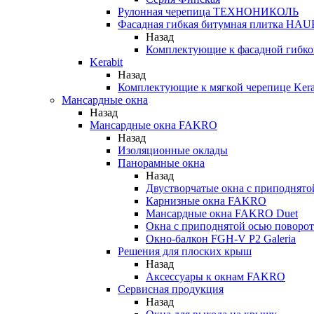
Рулонная черепица ТЕХНОНИКОЛЬ
Фасадная гибкая битумная плитка HA
Назад
Комплектующие к фасадной гиб
Kerabit
Назад
Комплектующие к мягкой черепице Kera
Мансардные окна
Назад
Мансардные окна FAKRO
Назад
Изоляционные оклады
Панорамные окна
Назад
Двустворчатые окна с приподнято
Карнизные окна FAKRO
Мансардные окна FAKRO Duet
Окна с приподнятой осью поворот
Окно-балкон FGH-V P2 Galeria
Решения для плоских крыш
Назад
Аксессуары к окнам FAKRO
Сервисная продукция
Назад