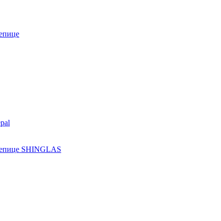
епице
pal
ерепице SHINGLAS