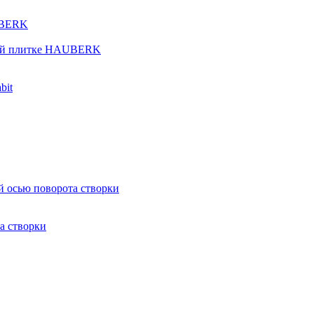
UBERK
кой плитке HAUBERK
bit
й осью поворота створки
а створки