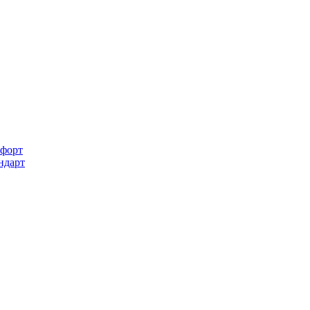
форт
ндарт