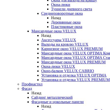
Окна для выхода на крышу
Окна-люки
Туннели дневного света
Среднеповоротные окна
Назад
Деревянные окна
Пластиковые окна
Мансардные окна VELUX
Назад
Аксессуары VELUX
Выходы на кровлю VELUX
Карнизное окно VELUX PREMIUM
Мансардные окна VELUX OPTIMA Ком
Мансардные окна VELUX OPTIMA Ста
Мансардные окна VELUX PREMIUM
Окна-люки VELUX
Окно-балкон VELUX CABRIO
Установка и отделка VELUX OPTIMA
Установка и отделка VELUX PREMIUM
Профнастил
Фасад
Назад
Сайдинг металлический
Фасадные и цокольные панели
Назад