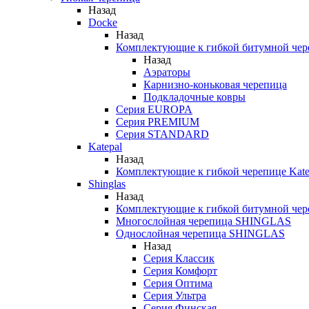
Назад
Docke
Назад
Комплектующие к гибкой битумной чер
Назад
Аэраторы
Карнизно-коньковая черепица
Подкладочные ковры
Серия EUROPA
Серия PREMIUM
Серия STANDARD
Katepal
Назад
Комплектующие к гибкой черепице Kate
Shinglas
Назад
Комплектующие к гибкой битумной ч
Многослойная черепица SHINGLAS
Однослойная черепица SHINGLAS
Назад
Серия Классик
Серия Комфорт
Серия Оптима
Серия Ультра
Серия Финская