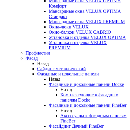
Мансардные окна VELUX OPTIMA
Комфорт
Мансардные окна VELUX OPTIMA
Стандарт
Мансардные окна VELUX PREMIUM
Окна-люки VELUX
Окно-балкон VELUX CABRIO
Установка и отделка VELUX OPTIMA
Установка и отделка VELUX
PREMIUM
Профнастил
Фасад
Назад
Сайдинг металлический
Фасадные и цокольные панели
Назад
Фасадные и цокольные панели Docke
Назад
Комплектующие к фасадным
панелям Docke
Фасадные и цокольные панели FineBer
Назад
Аксессуары к фасадным панелям
FineBer
Фасайдинг Дачный FineBer