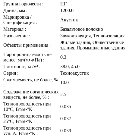
Группа горючести :
НГ
Длина, мм :
1200.0
Маркировка /
Акустик
Спецификация :
Материал :
Базальтовое волокно
Назначение :
Звукоизоляция, Теплоизоляция
Жилые здания, Общественные
Объекты применения :
здания, Промышленные здания
Паропроницаемость не
0.3
менее, мг/(м•ч•Па) :
Плотность, кг/м³ :
38.0, 45.0
Серия :
Техноакустик
Сжимаемость, не более, %
10.0
:
Содержание органических
2.5
веществ, не более, % :
Теплопроводность при
0.035
10°С, Вт/м•°К :
Теплопроводность при
0.037
25°С, Вт/м•°К :
Теплопроводность при
0.039
усл. А, Вт/м•°К :