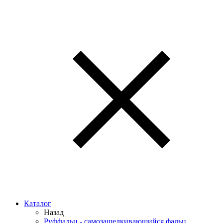
Каталог
Назад
Руффальц - самозащелкивающийся фальц