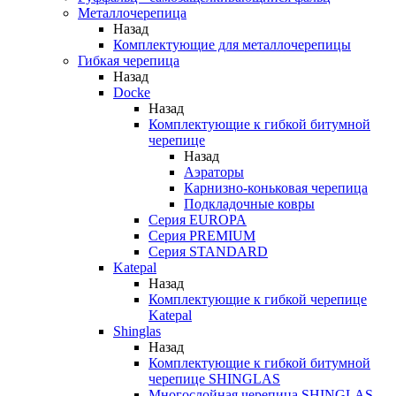
Металлочерепица
Назад
Комплектующие для металлочерепицы
Гибкая черепица
Назад
Docke
Назад
Комплектующие к гибкой битумной
черепице
Назад
Аэраторы
Карнизно-коньковая черепица
Подкладочные ковры
Серия EUROPA
Серия PREMIUM
Серия STANDARD
Katepal
Назад
Комплектующие к гибкой черепице
Katepal
Shinglas
Назад
Комплектующие к гибкой битумной
черепице SHINGLAS
Многослойная черепица SHINGLAS