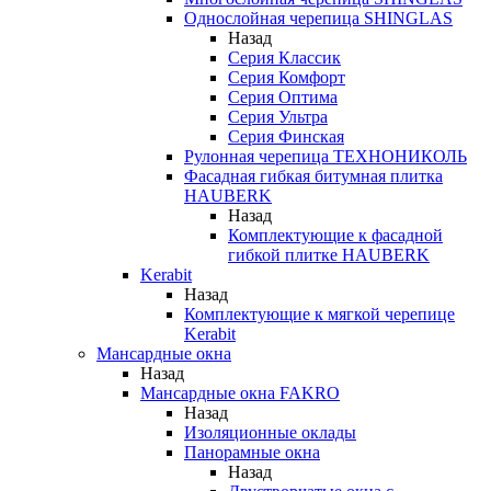
Однослойная черепица SHINGLAS
Назад
Серия Классик
Серия Комфорт
Серия Оптима
Серия Ультра
Серия Финская
Рулонная черепица ТЕХНОНИКОЛЬ
Фасадная гибкая битумная плитка
HAUBERK
Назад
Комплектующие к фасадной
гибкой плитке HAUBERK
Kerabit
Назад
Комплектующие к мягкой черепице
Kerabit
Мансардные окна
Назад
Мансардные окна FAKRO
Назад
Изоляционные оклады
Панорамные окна
Назад