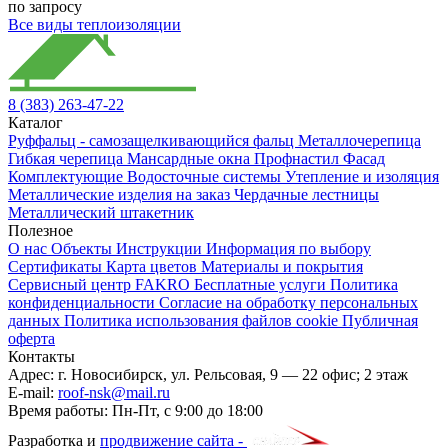
по запросу
Все виды теплоизоляции
8 (383) 263-47-22
Каталог
Руффальц - самозащелкивающийся фальц
Металлочерепица
Гибкая черепица
Мансардные окна
Профнастил
Фасад
Комплектующие
Водосточные системы
Утепление и изоляция
Металлические изделия на заказ
Чердачные лестницы
Металлический штакетник
Полезное
О нас
Объекты
Инструкции
Информация по выбору
Сертификаты
Карта цветов
Материалы и покрытия
Сервисный центр FAKRO
Бесплатные услуги
Политика
конфиденциальности
Согласие на обработку персональных
данных
Политика использования файлов cookie
Публичная
оферта
Контакты
Адрес:
г. Новосибирск
,
ул. Рельсовая, 9
— 22 офис; 2 этаж
E-mail:
roof-nsk@mail.ru
Время работы:
Пн-Пт, с 9:00 до 18:00
Разработка и
продвижение сайта -