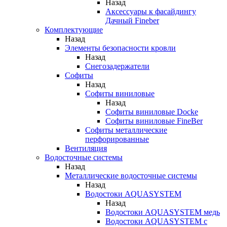
Назад
Аксессуары к фасайдингу
Дачный Fineber
Комплектующие
Назад
Элементы безопасности кровли
Назад
Снегозадержатели
Софиты
Назад
Софиты виниловые
Назад
Софиты виниловые Docke
Софиты виниловые FineBer
Софиты металлические
перфорированные
Вентиляция
Водосточные системы
Назад
Металлические водосточные системы
Назад
Водостоки AQUASYSTEM
Назад
Водостоки AQUASYSTEM медь
Водостоки AQUASYSTEM с