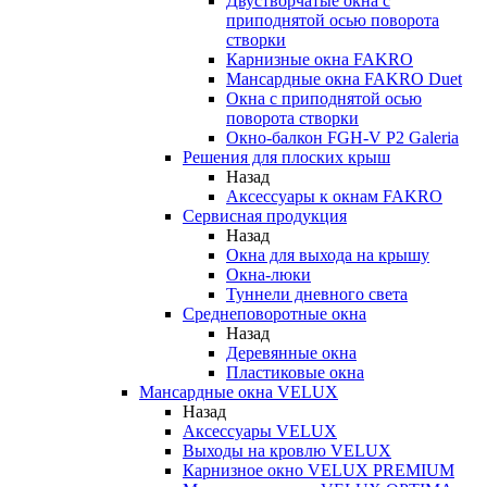
Двустворчатые окна с
приподнятой осью поворота
створки
Карнизные окна FAKRO
Мансардные окна FAKRO Duet
Окна с приподнятой осью
поворота створки
Окно-балкон FGH-V P2 Galeria
Решения для плоских крыш
Назад
Аксессуары к окнам FAKRO
Сервисная продукция
Назад
Окна для выхода на крышу
Окна-люки
Туннели дневного света
Среднеповоротные окна
Назад
Деревянные окна
Пластиковые окна
Мансардные окна VELUX
Назад
Аксессуары VELUX
Выходы на кровлю VELUX
Карнизное окно VELUX PREMIUM