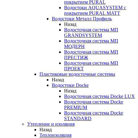
покрытием PURAL
Водостоки AQUASYSTEM с
покрытием PURAL MATT
Водостоки Металл Профиль
Назад
Водосточная система МП
GRANDSYSTEM
Водосточная система МП
МОДЕРН
Водосточная система МП
ПРЕСТИЖ
Водосточная система МП
ПРОЕКТ
Пластиковые водосточные системы
Назад
Водостоки Docke
Назад
Водосточная система Docke LUX
Водосточная система Docke
PREMIUM
Водосточная система Docke
STANDARD
Утепление и изоляция
Назад
Теплоизоляция