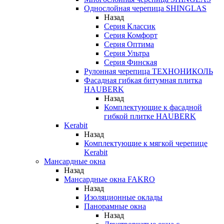
Однослойная черепица SHINGLAS
Назад
Серия Классик
Серия Комфорт
Серия Оптима
Серия Ультра
Серия Финская
Рулонная черепица ТЕХНОНИКОЛЬ
Фасадная гибкая битумная плитка
HAUBERK
Назад
Комплектующие к фасадной
гибкой плитке HAUBERK
Kerabit
Назад
Комплектующие к мягкой черепице
Kerabit
Мансардные окна
Назад
Мансардные окна FAKRO
Назад
Изоляционные оклады
Панорамные окна
Назад