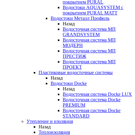
покрытием PURAL
Водостоки AQUASYSTEM с
покрытием PURAL MATT
Водостоки Металл Профиль
Назад
Водосточная система МП
GRANDSYSTEM
Водосточная система МП
МОДЕРН
Водосточная система МП
ПРЕСТИЖ
Водосточная система МП
ПРОЕКТ
Пластиковые водосточные системы
Назад
Водостоки Docke
Назад
Водосточная система Docke LUX
Водосточная система Docke
PREMIUM
Водосточная система Docke
STANDARD
Утепление и изоляция
Назад
Теплоизоляция