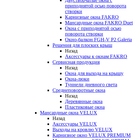
Двустворчатые окна с
приподнятой осью поворота
створки
Карнизные окна FAKRO
Мансардные окна FAKRO Duet
Окна с приподнятой осью
поворота створки
Окно-балкон FGH-V P2 Galeria
Решения для плоских крыш
Назад
Аксессуары к окнам FAKRO
Сервисная продукция
Назад
Окна для выхода на крышу
Окна-люки
Туннели дневного света
Среднеповоротные окна
Назад
Деревянные окна
Пластиковые окна
Мансардные окна VELUX
Назад
Аксессуары VELUX
Выходы на кровлю VELUX
Карнизное окно VELUX PREMIUM