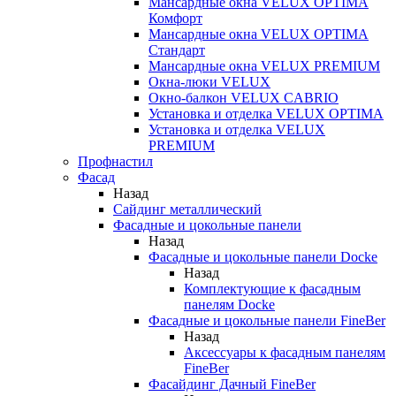
Мансардные окна VELUX OPTIMA
Комфорт
Мансардные окна VELUX OPTIMA
Стандарт
Мансардные окна VELUX PREMIUM
Окна-люки VELUX
Окно-балкон VELUX CABRIO
Установка и отделка VELUX OPTIMA
Установка и отделка VELUX
PREMIUM
Профнастил
Фасад
Назад
Сайдинг металлический
Фасадные и цокольные панели
Назад
Фасадные и цокольные панели Docke
Назад
Комплектующие к фасадным
панелям Docke
Фасадные и цокольные панели FineBer
Назад
Аксессуары к фасадным панелям
FineBer
Фасайдинг Дачный FineBer