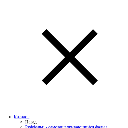
Каталог
Назад
Руффальц - самозащелкивающийся фальц