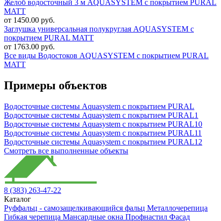
Желоб водосточный 3 м AQUASYSTEM с покрытием PURAL
MATT
от 1450.00 руб.
Заглушка универсальная полукруглая AQUASYSTEM с
покрытием PURAL MATT
от 1763.00 руб.
Все виды Водостоков AQUASYSTEM с покрытием PURAL
MATT
Примеры объектов
Водосточные системы Aquasystem с покрытием PURAL
Водосточные системы Aquasystem с покрытием PURAL1
Водосточные системы Aquasystem с покрытием PURAL10
Водосточные системы Aquasystem с покрытием PURAL11
Водосточные системы Aquasystem с покрытием PURAL12
Смотреть все выполненные объекты
8 (383) 263-47-22
Каталог
Руффальц - самозащелкивающийся фальц
Металлочерепица
Гибкая черепица
Мансардные окна
Профнастил
Фасад