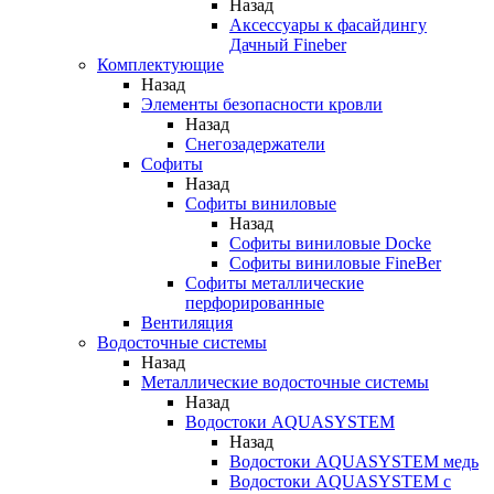
Назад
Аксессуары к фасайдингу
Дачный Fineber
Комплектующие
Назад
Элементы безопасности кровли
Назад
Снегозадержатели
Софиты
Назад
Софиты виниловые
Назад
Софиты виниловые Docke
Софиты виниловые FineBer
Софиты металлические
перфорированные
Вентиляция
Водосточные системы
Назад
Металлические водосточные системы
Назад
Водостоки AQUASYSTEM
Назад
Водостоки AQUASYSTEM медь
Водостоки AQUASYSTEM с