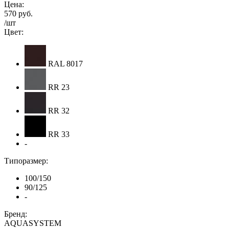
Цена:
570 руб.
/шт
Цвет:
RAL 8017
RR 23
RR 32
RR 33
-
Типоразмер:
100/150
90/125
-
Бренд:
AQUASYSTEM