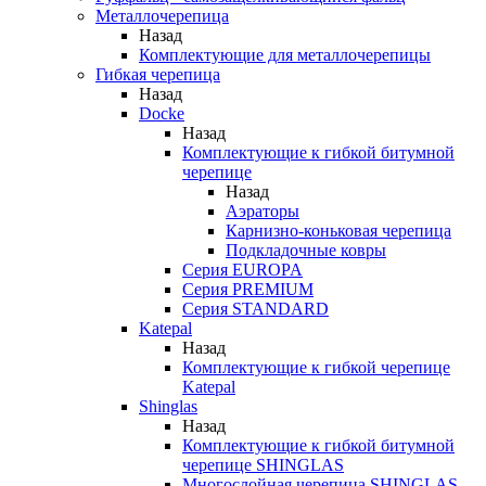
Металлочерепица
Назад
Комплектующие для металлочерепицы
Гибкая черепица
Назад
Docke
Назад
Комплектующие к гибкой битумной
черепице
Назад
Аэраторы
Карнизно-коньковая черепица
Подкладочные ковры
Серия EUROPA
Серия PREMIUM
Серия STANDARD
Katepal
Назад
Комплектующие к гибкой черепице
Katepal
Shinglas
Назад
Комплектующие к гибкой битумной
черепице SHINGLAS
Многослойная черепица SHINGLAS