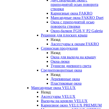
Двустворчатые окна с
приподнятой осью поворота
створки
Карнизные окна FAKRO
Мансардные окна FAKRO Duet
Окна с приподнятой осью
поворота створки
Окно-балкон FGH-V P2 Galeria
Решения для плоских крыш
Назад
Аксессуары к окнам FAKRO
Сервисная продукция
Назад
Окна для выхода на крышу
Окна-люки
Туннели дневного света
Среднеповоротные окна
Назад
Деревянные окна
Пластиковые окна
Мансардные окна VELUX
Назад
Аксессуары VELUX
Выходы на кровлю VELUX
Карнизное окно VELUX PREMIUM