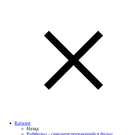
Каталог
Назад
Руффальц - самозащелкивающийся фальц