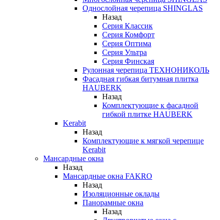
Однослойная черепица SHINGLAS
Назад
Серия Классик
Серия Комфорт
Серия Оптима
Серия Ультра
Серия Финская
Рулонная черепица ТЕХНОНИКОЛЬ
Фасадная гибкая битумная плитка
HAUBERK
Назад
Комплектующие к фасадной
гибкой плитке HAUBERK
Kerabit
Назад
Комплектующие к мягкой черепице
Kerabit
Мансардные окна
Назад
Мансардные окна FAKRO
Назад
Изоляционные оклады
Панорамные окна
Назад