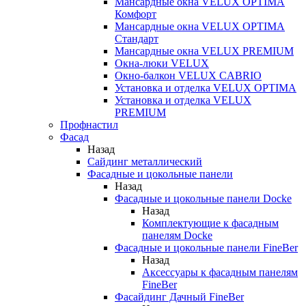
Мансардные окна VELUX OPTIMA
Комфорт
Мансардные окна VELUX OPTIMA
Стандарт
Мансардные окна VELUX PREMIUM
Окна-люки VELUX
Окно-балкон VELUX CABRIO
Установка и отделка VELUX OPTIMA
Установка и отделка VELUX
PREMIUM
Профнастил
Фасад
Назад
Сайдинг металлический
Фасадные и цокольные панели
Назад
Фасадные и цокольные панели Docke
Назад
Комплектующие к фасадным
панелям Docke
Фасадные и цокольные панели FineBer
Назад
Аксессуары к фасадным панелям
FineBer
Фасайдинг Дачный FineBer