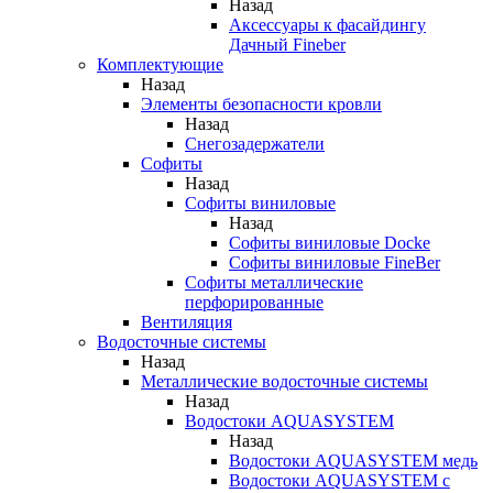
Назад
Аксессуары к фасайдингу
Дачный Fineber
Комплектующие
Назад
Элементы безопасности кровли
Назад
Снегозадержатели
Софиты
Назад
Софиты виниловые
Назад
Софиты виниловые Docke
Софиты виниловые FineBer
Софиты металлические
перфорированные
Вентиляция
Водосточные системы
Назад
Металлические водосточные системы
Назад
Водостоки AQUASYSTEM
Назад
Водостоки AQUASYSTEM медь
Водостоки AQUASYSTEM с