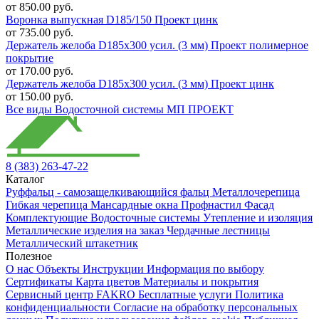
от 850.00 руб.
Воронка выпускная D185/150 Проект цинк
от 735.00 руб.
Держатель желоба D185х300 усил. (3 мм) Проект полимерное
покрытие
от 170.00 руб.
Держатель желоба D185х300 усил. (3 мм) Проект цинк
от 150.00 руб.
Все виды Водосточной системы МП ПРОЕКТ
8 (383) 263-47-22
Каталог
Руффальц - самозащелкивающийся фальц
Металлочерепица
Гибкая черепица
Мансардные окна
Профнастил
Фасад
Комплектующие
Водосточные системы
Утепление и изоляция
Металлические изделия на заказ
Чердачные лестницы
Металлический штакетник
Полезное
О нас
Объекты
Инструкции
Информация по выбору
Сертификаты
Карта цветов
Материалы и покрытия
Сервисный центр FAKRO
Бесплатные услуги
Политика
конфиденциальности
Согласие на обработку персональных