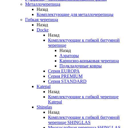
Металлочерепица
Назад
Комплектующие для металлочерепицы
Гибкая черепица
Назад
Docke
Назад
Комплектующие к гибкой битумной
черепице
Назад
Аэраторы
Карнизно-коньковая черепица
Подкладочные ковры
Серия EUROPA
Серия PREMIUM
Серия STANDARD
Katepal
Назад
Комплектующие к гибкой черепице
Katepal
Shinglas
Назад
Комплектующие к гибкой битумной
черепице SHINGLAS
Многослойная черепица SHINGLAS