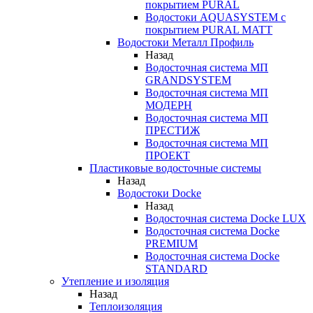
покрытием PURAL
Водостоки AQUASYSTEM с
покрытием PURAL MATT
Водостоки Металл Профиль
Назад
Водосточная система МП
GRANDSYSTEM
Водосточная система МП
МОДЕРН
Водосточная система МП
ПРЕСТИЖ
Водосточная система МП
ПРОЕКТ
Пластиковые водосточные системы
Назад
Водостоки Docke
Назад
Водосточная система Docke LUX
Водосточная система Docke
PREMIUM
Водосточная система Docke
STANDARD
Утепление и изоляция
Назад
Теплоизоляция