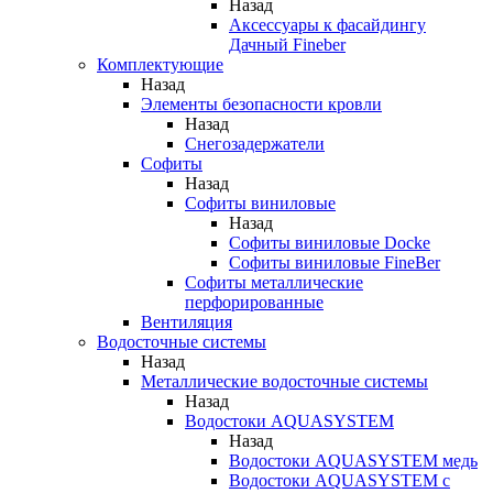
Назад
Аксессуары к фасайдингу
Дачный Fineber
Комплектующие
Назад
Элементы безопасности кровли
Назад
Снегозадержатели
Софиты
Назад
Софиты виниловые
Назад
Софиты виниловые Docke
Софиты виниловые FineBer
Софиты металлические
перфорированные
Вентиляция
Водосточные системы
Назад
Металлические водосточные системы
Назад
Водостоки AQUASYSTEM
Назад
Водостоки AQUASYSTEM медь
Водостоки AQUASYSTEM с