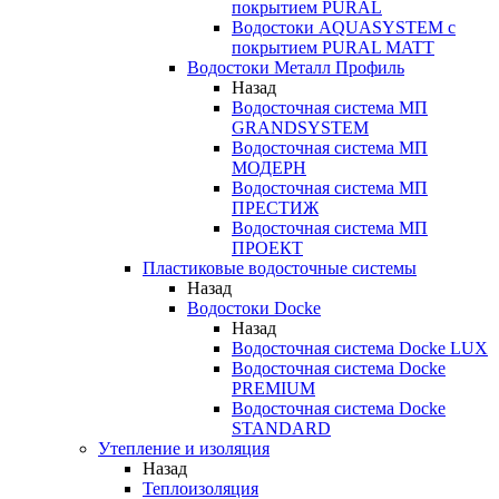
покрытием PURAL
Водостоки AQUASYSTEM с
покрытием PURAL MATT
Водостоки Металл Профиль
Назад
Водосточная система МП
GRANDSYSTEM
Водосточная система МП
МОДЕРН
Водосточная система МП
ПРЕСТИЖ
Водосточная система МП
ПРОЕКТ
Пластиковые водосточные системы
Назад
Водостоки Docke
Назад
Водосточная система Docke LUX
Водосточная система Docke
PREMIUM
Водосточная система Docke
STANDARD
Утепление и изоляция
Назад
Теплоизоляция