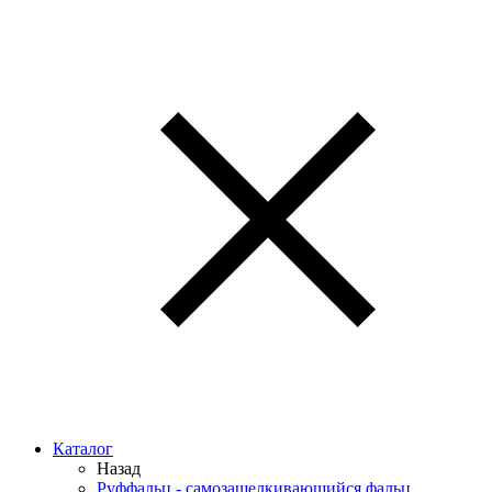
Каталог
Назад
Руффальц - самозащелкивающийся фальц