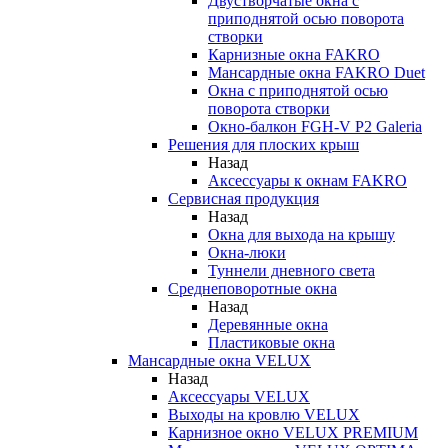
Двустворчатые окна с
приподнятой осью поворота
створки
Карнизные окна FAKRO
Мансардные окна FAKRO Duet
Окна с приподнятой осью
поворота створки
Окно-балкон FGH-V P2 Galeria
Решения для плоских крыш
Назад
Аксессуары к окнам FAKRO
Сервисная продукция
Назад
Окна для выхода на крышу
Окна-люки
Туннели дневного света
Среднеповоротные окна
Назад
Деревянные окна
Пластиковые окна
Мансардные окна VELUX
Назад
Аксессуары VELUX
Выходы на кровлю VELUX
Карнизное окно VELUX PREMIUM