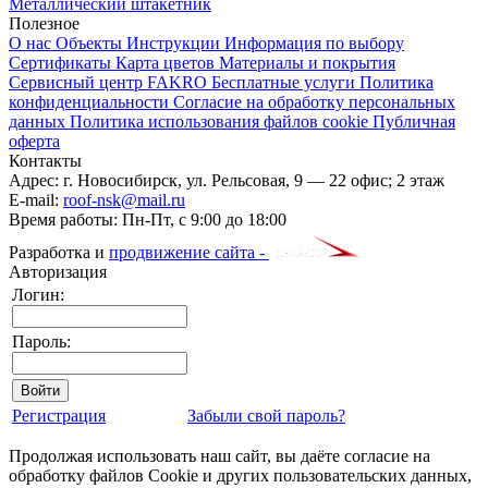
Металлический штакетник
Полезное
О нас
Объекты
Инструкции
Информация по выбору
Сертификаты
Карта цветов
Материалы и покрытия
Сервисный центр FAKRO
Бесплатные услуги
Политика
конфиденциальности
Согласие на обработку персональных
данных
Политика использования файлов cookie
Публичная
оферта
Контакты
Адрес:
г. Новосибирск
,
ул. Рельсовая, 9
— 22 офис; 2 этаж
E-mail:
roof-nsk@mail.ru
Время работы:
Пн-Пт, с 9:00 до 18:00
Разработка и
продвижение сайта -
Авторизация
Логин:
Пароль:
Регистрация
Забыли свой пароль?
Продолжая использовать наш сайт, вы даёте согласие на
обработку файлов Cookie и других пользовательских данных,