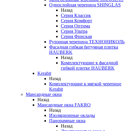
Однослойная черепица SHINGLAS
Назад
Серия Классик
Серия Комфорт
Серия Оптима
Серия Ультра
Серия Финская
Рулонная черепица ТЕХНОНИКОЛЬ
Фасадная гибкая битумная плитка
HAUBERK
Назад
Комплектующие к фасадной
гибкой плитке HAUBERK
Kerabit
Назад
Комплектующие к мягкой черепице
Kerabit
Мансардные окна
Назад
Мансардные окна FAKRO
Назад
Изоляционные оклады
Панорамные окна
Назад