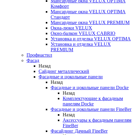
Мансардные окна VELUX OPTIMA
Комфорт
Мансардные окна VELUX OPTIMA
Стандарт
Мансардные окна VELUX PREMIUM
Окна-люки VELUX
Окно-балкон VELUX CABRIO
Установка и отделка VELUX OPTIMA
Установка и отделка VELUX
PREMIUM
Профнастил
Фасад
Назад
Сайдинг металлический
Фасадные и цокольные панели
Назад
Фасадные и цокольные панели Docke
Назад
Комплектующие к фасадным
панелям Docke
Фасадные и цокольные панели FineBer
Назад
Аксессуары к фасадным панелям
FineBer
Фасайдинг Дачный FineBer