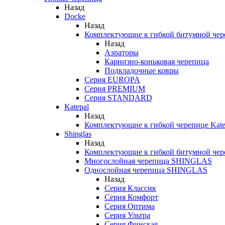
Назад
Docke
Назад
Комплектующие к гибкой битумной чер
Назад
Аэраторы
Карнизно-коньковая черепица
Подкладочные ковры
Серия EUROPA
Серия PREMIUM
Серия STANDARD
Katepal
Назад
Комплектующие к гибкой черепице Kate
Shinglas
Назад
Комплектующие к гибкой битумной ч
Многослойная черепица SHINGLAS
Однослойная черепица SHINGLAS
Назад
Серия Классик
Серия Комфорт
Серия Оптима
Серия Ультра
Серия Финская