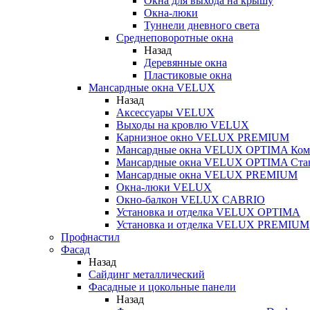
Окна для выхода на крышу
Окна-люки
Туннели дневного света
Среднеповоротные окна
Назад
Деревянные окна
Пластиковые окна
Мансардные окна VELUX
Назад
Аксессуары VELUX
Выходы на кровлю VELUX
Карнизное окно VELUX PREMIUM
Мансардные окна VELUX OPTIMA Ком
Мансардные окна VELUX OPTIMA Ста
Мансардные окна VELUX PREMIUM
Окна-люки VELUX
Окно-балкон VELUX CABRIO
Установка и отделка VELUX OPTIMA
Установка и отделка VELUX PREMIUM
Профнастил
Фасад
Назад
Сайдинг металлический
Фасадные и цокольные панели
Назад