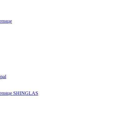
епице
pal
ерепице SHINGLAS