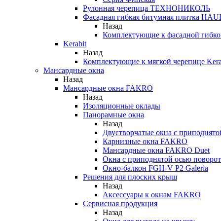
Рулонная черепица ТЕХНОНИКОЛЬ
Фасадная гибкая битумная плитка HA
Назад
Комплектующие к фасадной гиб
Kerabit
Назад
Комплектующие к мягкой черепице Kera
Мансардные окна
Назад
Мансардные окна FAKRO
Назад
Изоляционные оклады
Панорамные окна
Назад
Двустворчатые окна с приподнято
Карнизные окна FAKRO
Мансардные окна FAKRO Duet
Окна с приподнятой осью поворот
Окно-балкон FGH-V P2 Galeria
Решения для плоских крыш
Назад
Аксессуары к окнам FAKRO
Сервисная продукция
Назад