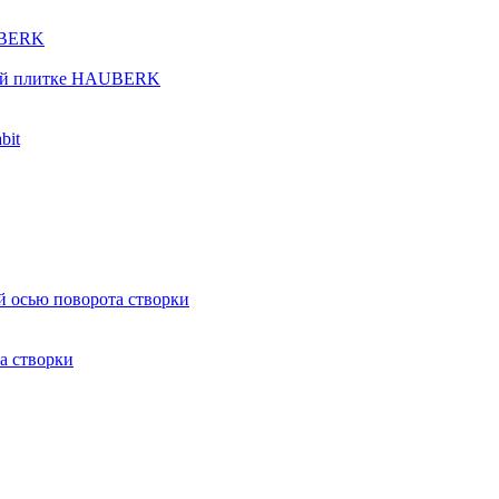
UBERK
кой плитке HAUBERK
bit
й осью поворота створки
а створки