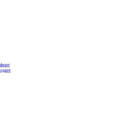
форт
ндарт