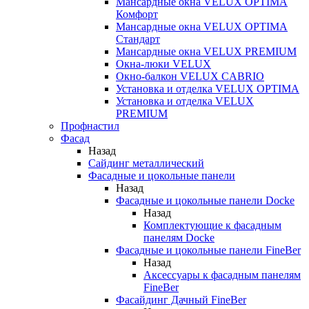
Мансардные окна VELUX OPTIMA
Комфорт
Мансардные окна VELUX OPTIMA
Стандарт
Мансардные окна VELUX PREMIUM
Окна-люки VELUX
Окно-балкон VELUX CABRIO
Установка и отделка VELUX OPTIMA
Установка и отделка VELUX
PREMIUM
Профнастил
Фасад
Назад
Сайдинг металлический
Фасадные и цокольные панели
Назад
Фасадные и цокольные панели Docke
Назад
Комплектующие к фасадным
панелям Docke
Фасадные и цокольные панели FineBer
Назад
Аксессуары к фасадным панелям
FineBer
Фасайдинг Дачный FineBer