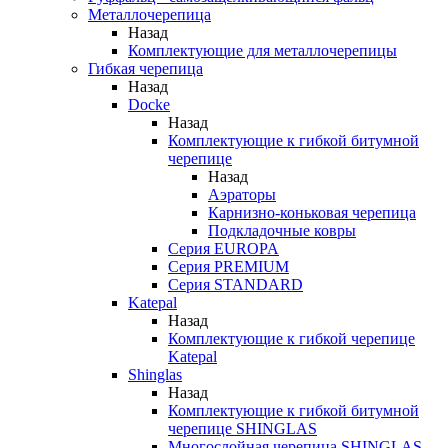
Металлочерепица
Назад
Комплектующие для металлочерепицы
Гибкая черепица
Назад
Docke
Назад
Комплектующие к гибкой битумной
черепице
Назад
Аэраторы
Карнизно-коньковая черепица
Подкладочные ковры
Серия EUROPA
Серия PREMIUM
Серия STANDARD
Katepal
Назад
Комплектующие к гибкой черепице
Katepal
Shinglas
Назад
Комплектующие к гибкой битумной
черепице SHINGLAS
Многослойная черепица SHINGLAS