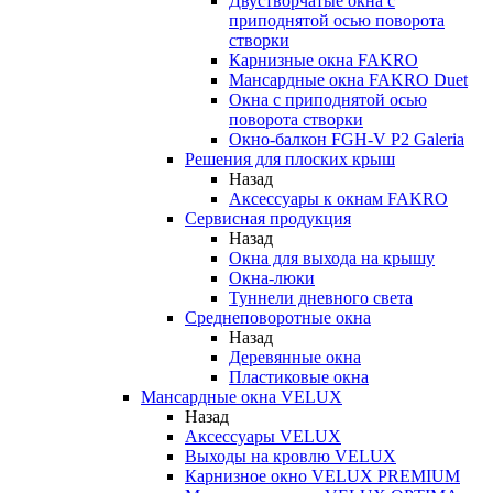
Двустворчатые окна с
приподнятой осью поворота
створки
Карнизные окна FAKRO
Мансардные окна FAKRO Duet
Окна с приподнятой осью
поворота створки
Окно-балкон FGH-V P2 Galeria
Решения для плоских крыш
Назад
Аксессуары к окнам FAKRO
Сервисная продукция
Назад
Окна для выхода на крышу
Окна-люки
Туннели дневного света
Среднеповоротные окна
Назад
Деревянные окна
Пластиковые окна
Мансардные окна VELUX
Назад
Аксессуары VELUX
Выходы на кровлю VELUX
Карнизное окно VELUX PREMIUM