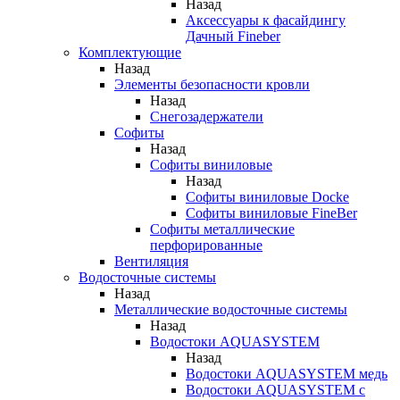
Назад
Аксессуары к фасайдингу
Дачный Fineber
Комплектующие
Назад
Элементы безопасности кровли
Назад
Снегозадержатели
Софиты
Назад
Софиты виниловые
Назад
Софиты виниловые Docke
Софиты виниловые FineBer
Софиты металлические
перфорированные
Вентиляция
Водосточные системы
Назад
Металлические водосточные системы
Назад
Водостоки AQUASYSTEM
Назад
Водостоки AQUASYSTEM медь
Водостоки AQUASYSTEM с