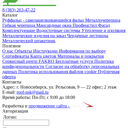
8 (383) 263-47-22
Каталог
Руффальц - самозащелкивающийся фальц
Металлочерепица
Гибкая черепица
Мансардные окна
Профнастил
Фасад
Комплектующие
Водосточные системы
Утепление и изоляция
Металлические изделия на заказ
Чердачные лестницы
Металлический штакетник
Полезное
О нас
Объекты
Инструкции
Информация по выбору
Сертификаты
Карта цветов
Материалы и покрытия
Сервисный центр FAKRO
Бесплатные услуги
Политика
конфиденциальности
Согласие на обработку персональных
данных
Политика использования файлов cookie
Публичная
оферта
Контакты
Адрес:
г. Новосибирск
,
ул. Рельсовая, 9
— 22 офис; 2 этаж
E-mail:
roof-nsk@mail.ru
Время работы:
Пн-Пт, с 9:00 до 18:00
Разработка и
продвижение сайта -
Авторизация
Логин: