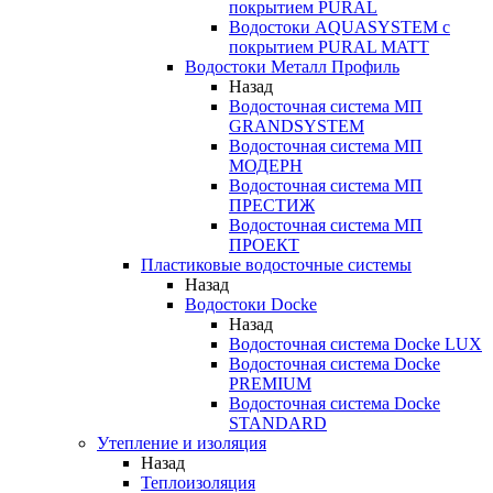
покрытием PURAL
Водостоки AQUASYSTEM с
покрытием PURAL MATT
Водостоки Металл Профиль
Назад
Водосточная система МП
GRANDSYSTEM
Водосточная система МП
МОДЕРН
Водосточная система МП
ПРЕСТИЖ
Водосточная система МП
ПРОЕКТ
Пластиковые водосточные системы
Назад
Водостоки Docke
Назад
Водосточная система Docke LUX
Водосточная система Docke
PREMIUM
Водосточная система Docke
STANDARD
Утепление и изоляция
Назад
Теплоизоляция