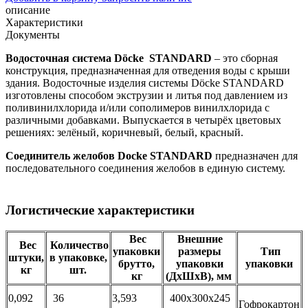
описание
Характеристики
Документы
Водосточная система Döcke STANDARD
– это сборная
конструкция, предназначенная для отведения воды с крыши
здания. Водосточные изделия системы Döcke STANDARD
изготовлены способом экструзии и литья под давлением из
поливинилхлорида и/или сополимеров винилхлорида с
различными добавками. Выпускается в четырёх цветовых
решениях: зелёный, коричневый, белый, красный.
Соединитель желобов Docke STANDARD
предназначен для
последовательного соединения желобов в единую систему.
Логистические характеристики
Вес
Внешние
Вес
Количество
упаковки
размеры
Тип
штуки,
в упаковке,
брутто,
упаковки
упаковки
кг
шт.
кг
(ДхШхВ), мм
0,092
36
3,593
400х300х245
Гофрокартон