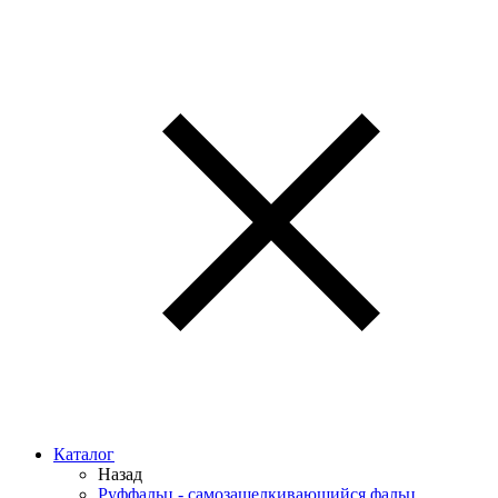
Каталог
Назад
Руффальц - самозащелкивающийся фальц