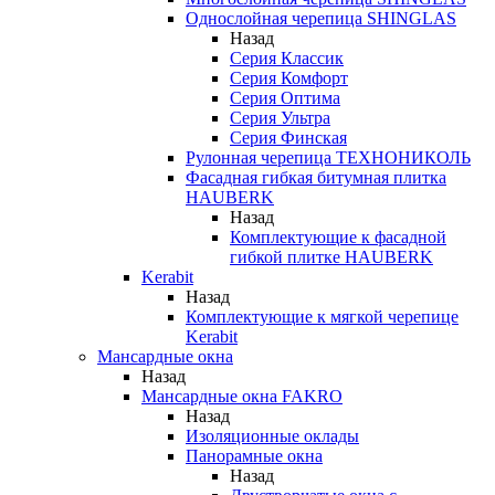
Однослойная черепица SHINGLAS
Назад
Серия Классик
Серия Комфорт
Серия Оптима
Серия Ультра
Серия Финская
Рулонная черепица ТЕХНОНИКОЛЬ
Фасадная гибкая битумная плитка
HAUBERK
Назад
Комплектующие к фасадной
гибкой плитке HAUBERK
Kerabit
Назад
Комплектующие к мягкой черепице
Kerabit
Мансардные окна
Назад
Мансардные окна FAKRO
Назад
Изоляционные оклады
Панорамные окна
Назад