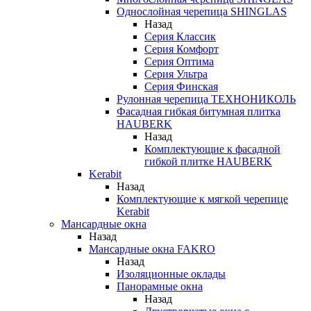
Однослойная черепица SHINGLAS
Назад
Серия Классик
Серия Комфорт
Серия Оптима
Серия Ультра
Серия Финская
Рулонная черепица ТЕХНОНИКОЛЬ
Фасадная гибкая битумная плитка
HAUBERK
Назад
Комплектующие к фасадной
гибкой плитке HAUBERK
Kerabit
Назад
Комплектующие к мягкой черепице
Kerabit
Мансардные окна
Назад
Мансардные окна FAKRO
Назад
Изоляционные оклады
Панорамные окна
Назад