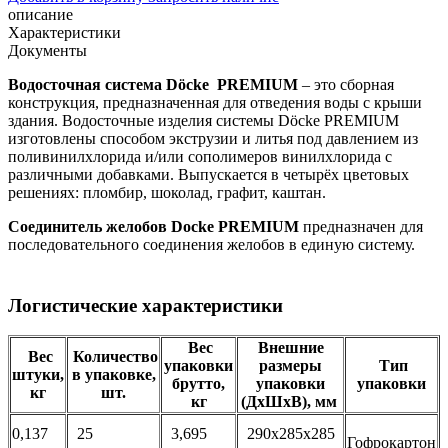
описание
Характеристики
Документы
Водосточная система Döcke PREMIUM
– это сборная
конструкция, предназначенная для отведения воды с крыши
здания. Водосточные изделия системы Döcke PREMIUM
изготовлены способом экструзии и литья под давлением из
поливинилхлорида и/или сополимеров винилхлорида с
различными добавками. Выпускается в четырёх цветовых
решениях: пломбир, шоколад, графит, каштан.
Соединитель желобов Docke PREMIUM
предназначен для
последовательного соединения желобов в единую систему.
Логистические характеристики
Вес
Внешние
Вес
Количество
упаковки
размеры
Тип
штуки,
в упаковке,
брутто,
упаковки
упаковки
кг
шт.
кг
(ДхШхВ), мм
0,137
25
3,695
290х285х285
Гофрокартон