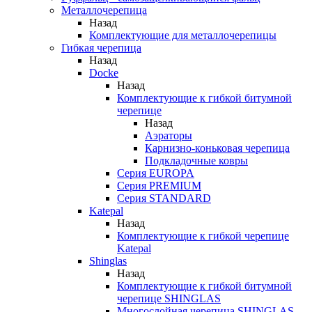
Металлочерепица
Назад
Комплектующие для металлочерепицы
Гибкая черепица
Назад
Docke
Назад
Комплектующие к гибкой битумной
черепице
Назад
Аэраторы
Карнизно-коньковая черепица
Подкладочные ковры
Серия EUROPA
Серия PREMIUM
Серия STANDARD
Katepal
Назад
Комплектующие к гибкой черепице
Katepal
Shinglas
Назад
Комплектующие к гибкой битумной
черепице SHINGLAS
Многослойная черепица SHINGLAS