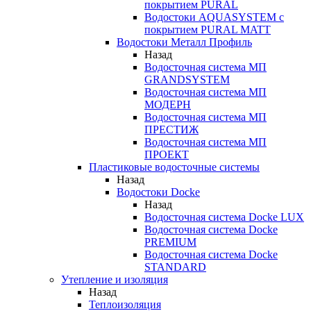
покрытием PURAL
Водостоки AQUASYSTEM с
покрытием PURAL MATT
Водостоки Металл Профиль
Назад
Водосточная система МП
GRANDSYSTEM
Водосточная система МП
МОДЕРН
Водосточная система МП
ПРЕСТИЖ
Водосточная система МП
ПРОЕКТ
Пластиковые водосточные системы
Назад
Водостоки Docke
Назад
Водосточная система Docke LUX
Водосточная система Docke
PREMIUM
Водосточная система Docke
STANDARD
Утепление и изоляция
Назад
Теплоизоляция