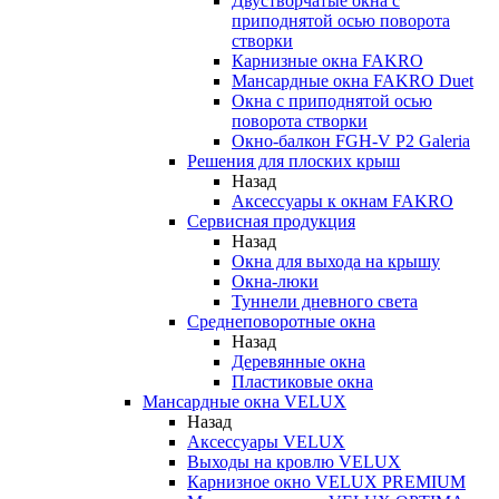
Двустворчатые окна с
приподнятой осью поворота
створки
Карнизные окна FAKRO
Мансардные окна FAKRO Duet
Окна с приподнятой осью
поворота створки
Окно-балкон FGH-V P2 Galeria
Решения для плоских крыш
Назад
Аксессуары к окнам FAKRO
Сервисная продукция
Назад
Окна для выхода на крышу
Окна-люки
Туннели дневного света
Среднеповоротные окна
Назад
Деревянные окна
Пластиковые окна
Мансардные окна VELUX
Назад
Аксессуары VELUX
Выходы на кровлю VELUX
Карнизное окно VELUX PREMIUM