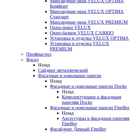
Мансардные окна VELUX OPTIMA
Комфорт
Мансардные окна VELUX OPTIMA
Стандарт
Мансардные окна VELUX PREMIUM
Окна-люки VELUX
Окно-балкон VELUX CABRIO
Установка и отделка VELUX OPTIMA
Установка и отделка VELUX
PREMIUM
Профнастил
Фасад
Назад
Сайдинг металлический
Фасадные и цокольные панели
Назад
Фасадные и цокольные панели Docke
Назад
Комплектующие к фасадным
панелям Docke
Фасадные и цокольные панели FineBer
Назад
Аксессуары к фасадным панелям
FineBer
Фасайдинг Дачный FineBer