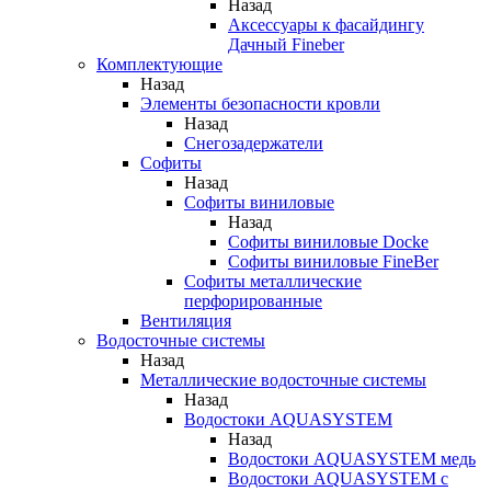
Назад
Аксессуары к фасайдингу
Дачный Fineber
Комплектующие
Назад
Элементы безопасности кровли
Назад
Снегозадержатели
Софиты
Назад
Софиты виниловые
Назад
Софиты виниловые Docke
Софиты виниловые FineBer
Софиты металлические
перфорированные
Вентиляция
Водосточные системы
Назад
Металлические водосточные системы
Назад
Водостоки AQUASYSTEM
Назад
Водостоки AQUASYSTEM медь
Водостоки AQUASYSTEM с