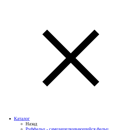
Каталог
Назад
Руффальц - самозащелкивающийся фальц