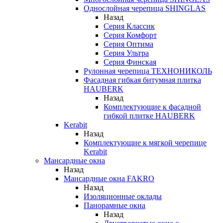
Однослойная черепица SHINGLAS
Назад
Серия Классик
Серия Комфорт
Серия Оптима
Серия Ультра
Серия Финская
Рулонная черепица ТЕХНОНИКОЛЬ
Фасадная гибкая битумная плитка
HAUBERK
Назад
Комплектующие к фасадной
гибкой плитке HAUBERK
Kerabit
Назад
Комплектующие к мягкой черепице
Kerabit
Мансардные окна
Назад
Мансардные окна FAKRO
Назад
Изоляционные оклады
Панорамные окна
Назад