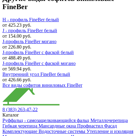
FineBer
H - профиль FineBer белый
от 425.23 руб.
J - профиль FineBer белый
от 154.00 руб.
J-профиль FineBer могано
от 226.80 руб.
J-профиль FineBer с фаской белый
от 488.49 руб.
J-профиль FineBer с фаской могано
от 569.94 руб.
Внутренний угол FineBer белый
от 426.66 руб.
Все виды cофитов виниловых FineBer
8 (383) 263-47-22
Каталог
Руффальц - самозащелкивающийся фальц
Металлочерепица
Гибкая черепица
Мансардные окна
Профнастил
Фасад
Комплектующие
Водосточные системы
Утепление и изоляция