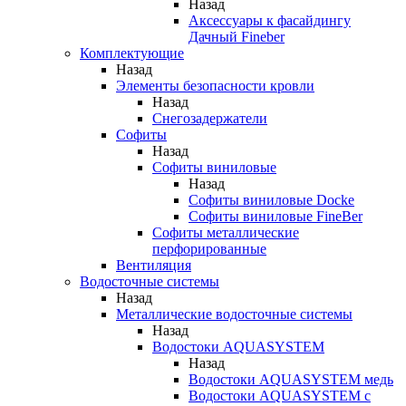
Назад
Аксессуары к фасайдингу
Дачный Fineber
Комплектующие
Назад
Элементы безопасности кровли
Назад
Снегозадержатели
Софиты
Назад
Софиты виниловые
Назад
Софиты виниловые Docke
Софиты виниловые FineBer
Софиты металлические
перфорированные
Вентиляция
Водосточные системы
Назад
Металлические водосточные системы
Назад
Водостоки AQUASYSTEM
Назад
Водостоки AQUASYSTEM медь
Водостоки AQUASYSTEM с