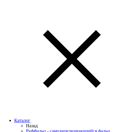
Каталог
Назад
Руффальц - самозащелкивающийся фальц