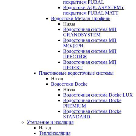
покрытием PURAL
Водостоки AQUASYSTEM с
покрытием PURAL MATT
Водостоки Металл Профиль
Назад
Водосточная система МП
GRANDSYSTEM
Водосточная система МП
МОДЕРН
Водосточная система МП
ПРЕСТИЖ
Водосточная система МП
ПРОЕКТ
Пластиковые водосточные системы
Назад
Водостоки Docke
Назад
Водосточная система Docke LUX
Водосточная система Docke
PREMIUM
Водосточная система Docke
STANDARD
Утепление и изоляция
Назад
Теплоизоляция