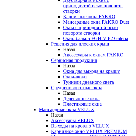
Двустворчатые окна с
приподнятой осью поворота
створки
Карнизные окна FAKRO
Мансардные окна FAKRO Duet
Окна с приподнятой осью
поворота створки
Окно-балкон FGH-V P2 Galeria
Решения для плоских крыш
Назад
Аксессуары к окнам FAKRO
Сервисная продукция
Назад
Окна для выхода на крышу
Окна-люки
Туннели дневного света
Среднеповоротные окна
Назад
Деревянные окна
Пластиковые окна
Мансардные окна VELUX
Назад
Аксессуары VELUX
Выходы на кровлю VELUX
Карнизное окно VELUX PREMIUM