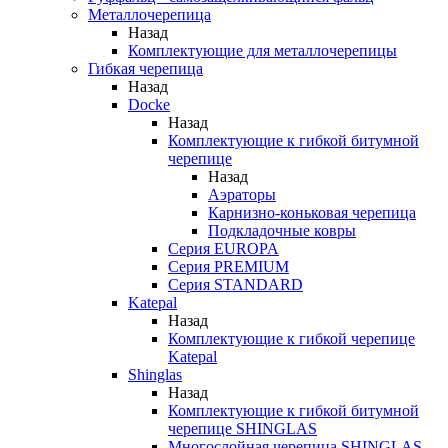
Металлочерепица
Назад
Комплектующие для металлочерепицы
Гибкая черепица
Назад
Docke
Назад
Комплектующие к гибкой битумной
черепице
Назад
Аэраторы
Карнизно-коньковая черепица
Подкладочные ковры
Серия EUROPA
Серия PREMIUM
Серия STANDARD
Katepal
Назад
Комплектующие к гибкой черепице
Katepal
Shinglas
Назад
Комплектующие к гибкой битумной
черепице SHINGLAS
Многослойная черепица SHINGLAS