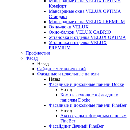
Мансардные окна VELUX OPTIMA
Комфорт
Мансардные окна VELUX OPTIMA
Стандарт
Мансардные окна VELUX PREMIUM
Окна-люки VELUX
Окно-балкон VELUX CABRIO
Установка и отделка VELUX OPTIMA
Установка и отделка VELUX
PREMIUM
Профнастил
Фасад
Назад
Сайдинг металлический
Фасадные и цокольные панели
Назад
Фасадные и цокольные панели Docke
Назад
Комплектующие к фасадным
панелям Docke
Фасадные и цокольные панели FineBer
Назад
Аксессуары к фасадным панелям
FineBer
Фасайдинг Дачный FineBer