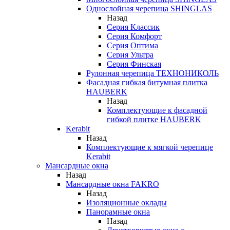
Однослойная черепица SHINGLAS
Назад
Серия Классик
Серия Комфорт
Серия Оптима
Серия Ультра
Серия Финская
Рулонная черепица ТЕХНОНИКОЛЬ
Фасадная гибкая битумная плитка
HAUBERK
Назад
Комплектующие к фасадной
гибкой плитке HAUBERK
Kerabit
Назад
Комплектующие к мягкой черепице
Kerabit
Мансардные окна
Назад
Мансардные окна FAKRO
Назад
Изоляционные оклады
Панорамные окна
Назад