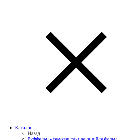
Каталог
Назад
Руффальц - самозащелкивающийся фальц