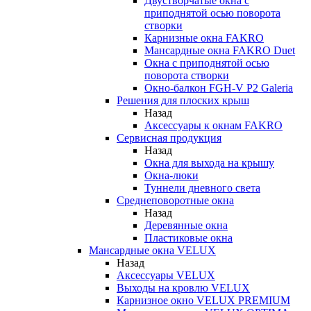
Двустворчатые окна с
приподнятой осью поворота
створки
Карнизные окна FAKRO
Мансардные окна FAKRO Duet
Окна с приподнятой осью
поворота створки
Окно-балкон FGH-V P2 Galeria
Решения для плоских крыш
Назад
Аксессуары к окнам FAKRO
Сервисная продукция
Назад
Окна для выхода на крышу
Окна-люки
Туннели дневного света
Среднеповоротные окна
Назад
Деревянные окна
Пластиковые окна
Мансардные окна VELUX
Назад
Аксессуары VELUX
Выходы на кровлю VELUX
Карнизное окно VELUX PREMIUM