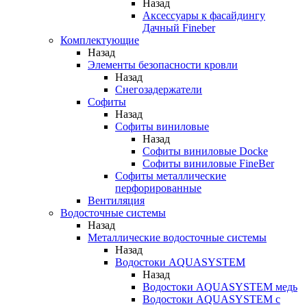
Назад
Аксессуары к фасайдингу
Дачный Fineber
Комплектующие
Назад
Элементы безопасности кровли
Назад
Снегозадержатели
Софиты
Назад
Софиты виниловые
Назад
Софиты виниловые Docke
Софиты виниловые FineBer
Софиты металлические
перфорированные
Вентиляция
Водосточные системы
Назад
Металлические водосточные системы
Назад
Водостоки AQUASYSTEM
Назад
Водостоки AQUASYSTEM медь
Водостоки AQUASYSTEM с