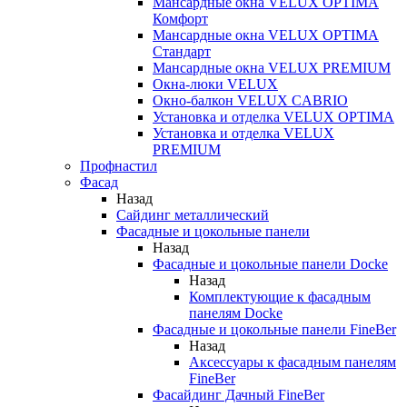
Мансардные окна VELUX OPTIMA
Комфорт
Мансардные окна VELUX OPTIMA
Стандарт
Мансардные окна VELUX PREMIUM
Окна-люки VELUX
Окно-балкон VELUX CABRIO
Установка и отделка VELUX OPTIMA
Установка и отделка VELUX
PREMIUM
Профнастил
Фасад
Назад
Сайдинг металлический
Фасадные и цокольные панели
Назад
Фасадные и цокольные панели Docke
Назад
Комплектующие к фасадным
панелям Docke
Фасадные и цокольные панели FineBer
Назад
Аксессуары к фасадным панелям
FineBer
Фасайдинг Дачный FineBer