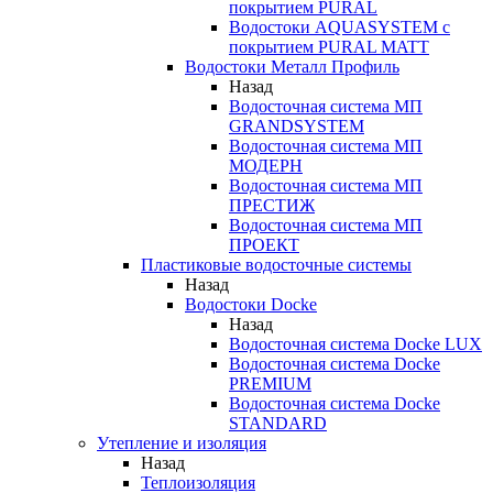
покрытием PURAL
Водостоки AQUASYSTEM с
покрытием PURAL MATT
Водостоки Металл Профиль
Назад
Водосточная система МП
GRANDSYSTEM
Водосточная система МП
МОДЕРН
Водосточная система МП
ПРЕСТИЖ
Водосточная система МП
ПРОЕКТ
Пластиковые водосточные системы
Назад
Водостоки Docke
Назад
Водосточная система Docke LUX
Водосточная система Docke
PREMIUM
Водосточная система Docke
STANDARD
Утепление и изоляция
Назад
Теплоизоляция