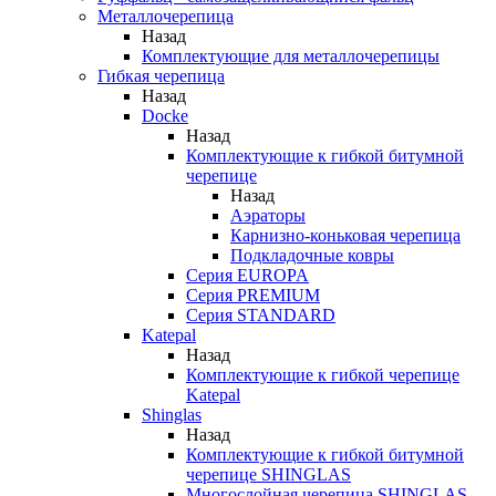
Металлочерепица
Назад
Комплектующие для металлочерепицы
Гибкая черепица
Назад
Docke
Назад
Комплектующие к гибкой битумной
черепице
Назад
Аэраторы
Карнизно-коньковая черепица
Подкладочные ковры
Серия EUROPA
Серия PREMIUM
Серия STANDARD
Katepal
Назад
Комплектующие к гибкой черепице
Katepal
Shinglas
Назад
Комплектующие к гибкой битумной
черепице SHINGLAS
Многослойная черепица SHINGLAS