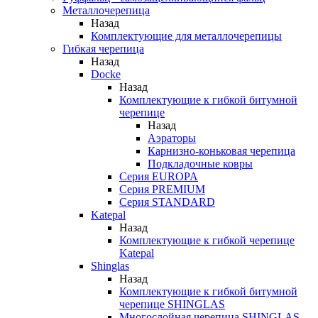
Металлочерепица
Назад
Комплектующие для металлочерепицы
Гибкая черепица
Назад
Docke
Назад
Комплектующие к гибкой битумной
черепице
Назад
Аэраторы
Карнизно-коньковая черепица
Подкладочные ковры
Серия EUROPA
Серия PREMIUM
Серия STANDARD
Katepal
Назад
Комплектующие к гибкой черепице
Katepal
Shinglas
Назад
Комплектующие к гибкой битумной
черепице SHINGLAS
Многослойная черепица SHINGLAS