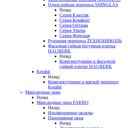
Однослойная черепица SHINGLAS
Назад
Серия Классик
Серия Комфорт
Серия Оптима
Серия Ультра
Серия Финская
Рулонная черепица ТЕХНОНИКОЛЬ
Фасадная гибкая битумная плитка
HAUBERK
Назад
Комплектующие к фасадной
гибкой плитке HAUBERK
Kerabit
Назад
Комплектующие к мягкой черепице
Kerabit
Мансардные окна
Назад
Мансардные окна FAKRO
Назад
Изоляционные оклады
Панорамные окна
Назад