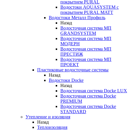
покрытием PURAL
Водостоки AQUASYSTEM с
покрытием PURAL MATT
Водостоки Металл Профиль
Назад
Водосточная система МП
GRANDSYSTEM
Водосточная система МП
МОДЕРН
Водосточная система МП
ПРЕСТИЖ
Водосточная система МП
ПРОЕКТ
Пластиковые водосточные системы
Назад
Водостоки Docke
Назад
Водосточная система Docke LUX
Водосточная система Docke
PREMIUM
Водосточная система Docke
STANDARD
Утепление и изоляция
Назад
Теплоизоляция