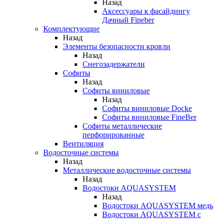
Назад
Аксессуары к фасайдингу
Дачный Fineber
Комплектующие
Назад
Элементы безопасности кровли
Назад
Снегозадержатели
Софиты
Назад
Софиты виниловые
Назад
Софиты виниловые Docke
Софиты виниловые FineBer
Софиты металлические
перфорированные
Вентиляция
Водосточные системы
Назад
Металлические водосточные системы
Назад
Водостоки AQUASYSTEM
Назад
Водостоки AQUASYSTEM медь
Водостоки AQUASYSTEM с