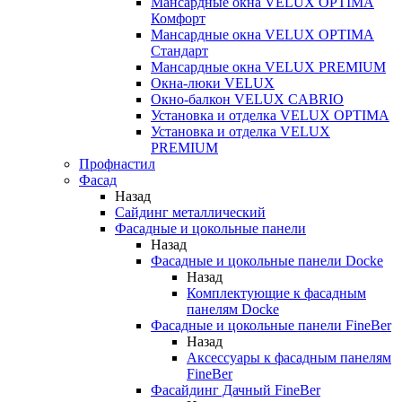
Мансардные окна VELUX OPTIMA
Комфорт
Мансардные окна VELUX OPTIMA
Стандарт
Мансардные окна VELUX PREMIUM
Окна-люки VELUX
Окно-балкон VELUX CABRIO
Установка и отделка VELUX OPTIMA
Установка и отделка VELUX
PREMIUM
Профнастил
Фасад
Назад
Сайдинг металлический
Фасадные и цокольные панели
Назад
Фасадные и цокольные панели Docke
Назад
Комплектующие к фасадным
панелям Docke
Фасадные и цокольные панели FineBer
Назад
Аксессуары к фасадным панелям
FineBer
Фасайдинг Дачный FineBer