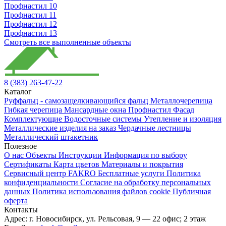
Профнастил 10
Профнастил 11
Профнастил 12
Профнастил 13
Смотреть все выполненные объекты
8 (383) 263-47-22
Каталог
Руффальц - самозащелкивающийся фальц
Металлочерепица
Гибкая черепица
Мансардные окна
Профнастил
Фасад
Комплектующие
Водосточные системы
Утепление и изоляция
Металлические изделия на заказ
Чердачные лестницы
Металлический штакетник
Полезное
О нас
Объекты
Инструкции
Информация по выбору
Сертификаты
Карта цветов
Материалы и покрытия
Сервисный центр FAKRO
Бесплатные услуги
Политика
конфиденциальности
Согласие на обработку персональных
данных
Политика использования файлов cookie
Публичная
оферта
Контакты
Адрес:
г. Новосибирск
,
ул. Рельсовая, 9
— 22 офис; 2 этаж