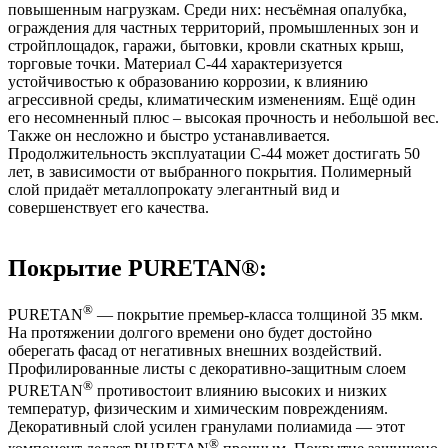
повышенным нагрузкам. Среди них: несъёмная опалубка,
ограждения для частных территорий, промышленных зон и
стройплощадок, гаражи, бытовки, кровли скатных крыш,
торговые точки. Материал С-44 характеризуется
устойчивостью к образованию коррозии, к влиянию
агрессивной среды, климатическим изменениям. Ещё один
его несомненный плюс – высокая прочность и небольшой вес.
Также он несложно и быстро устанавливается.
Продолжительность эксплуатации С-44 может достигать 50
лет, в зависимости от выбранного покрытия. Полимерный
слой придаёт металлопрокату элегантный вид и
совершенствует его качества.
Покрытие PURETAN®:
®
PURETAN
— покрытие премьер-класса толщиной 35 мкм.
На протяжении долгого времени оно будет достойно
оберегать фасад от негативных внешних воздействий.
Профилированные листы с декоративно-защитным слоем
®
PURETAN
противостоит влиянию высоких и низких
температур, физическим и химическим повреждениям.
Декоративный слой усилен гранулами полиамида — этот
®