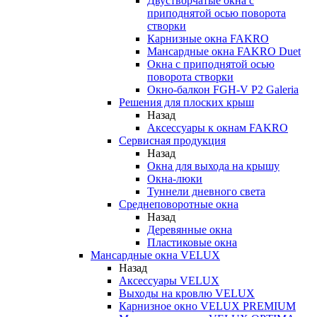
Двустворчатые окна с
приподнятой осью поворота
створки
Карнизные окна FAKRO
Мансардные окна FAKRO Duet
Окна с приподнятой осью
поворота створки
Окно-балкон FGH-V P2 Galeria
Решения для плоских крыш
Назад
Аксессуары к окнам FAKRO
Сервисная продукция
Назад
Окна для выхода на крышу
Окна-люки
Туннели дневного света
Среднеповоротные окна
Назад
Деревянные окна
Пластиковые окна
Мансардные окна VELUX
Назад
Аксессуары VELUX
Выходы на кровлю VELUX
Карнизное окно VELUX PREMIUM