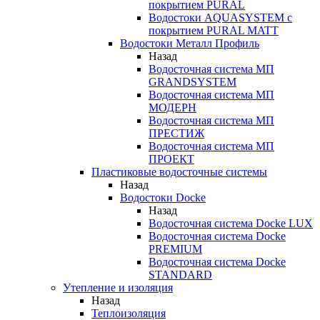
покрытием PURAL
Водостоки AQUASYSTEM с
покрытием PURAL MATT
Водостоки Металл Профиль
Назад
Водосточная система МП
GRANDSYSTEM
Водосточная система МП
МОДЕРН
Водосточная система МП
ПРЕСТИЖ
Водосточная система МП
ПРОЕКТ
Пластиковые водосточные системы
Назад
Водостоки Docke
Назад
Водосточная система Docke LUX
Водосточная система Docke
PREMIUM
Водосточная система Docke
STANDARD
Утепление и изоляция
Назад
Теплоизоляция