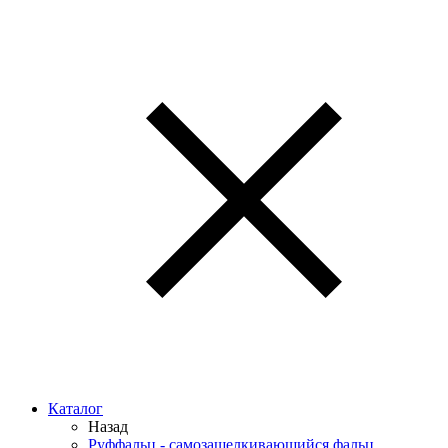
Каталог
Назад
Руффальц - самозащелкивающийся фальц