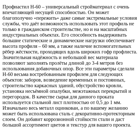
Профнастил Н-60 – универсальный стройматериал с очень
впечатляющей несущей способностью. Он может
благополучно «пережить» даже самые экстремальные условия
службы, что даёт возможность использовать этот профиль не
только в гражданском строительстве, но и на масштабных
индустриальных объектах. Его способность выдерживать
большие статические и динамические нагрузки обеспечивает
высота профиля – 60 мм, а также наличие вспомогательных
рёбер жёсткости, проходящих вдоль широких гофр профлиста.
Значительная надёжность и небольшой вес материала
позволяют заполнять пролёты длиной до 3-4 метров без
использования добавочных опор. Все эти параметры сделали
Н-60 весьма востребованным профилем для следующих
объектов: заборов, возведение временных и постоянных,
строительство каркасных зданий, обустройство кровли,
установка несъёмной опалубки, межэтажных перекрытий и
перегородок. В качестве сырья для данного проката
используется стальной лист плотностью от 0,5 до 1 мм.
Изначально весь металл оцинкован, а по вашему желанию
может быть использована сталь с декоративно-протекторным
слоем. Он добавит коррозионной стойкости стали и даст
большой ассортимент цветов и текстур для вашего проекта.