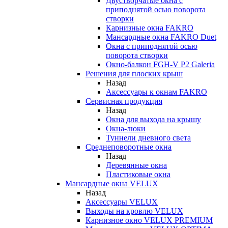
Двустворчатые окна с
приподнятой осью поворота
створки
Карнизные окна FAKRO
Мансардные окна FAKRO Duet
Окна с приподнятой осью
поворота створки
Окно-балкон FGH-V P2 Galeria
Решения для плоских крыш
Назад
Аксессуары к окнам FAKRO
Сервисная продукция
Назад
Окна для выхода на крышу
Окна-люки
Туннели дневного света
Среднеповоротные окна
Назад
Деревянные окна
Пластиковые окна
Мансардные окна VELUX
Назад
Аксессуары VELUX
Выходы на кровлю VELUX
Карнизное окно VELUX PREMIUM