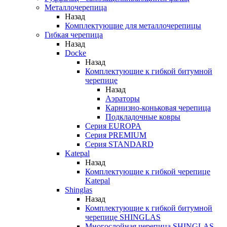
Металлочерепица
Назад
Комплектующие для металлочерепицы
Гибкая черепица
Назад
Docke
Назад
Комплектующие к гибкой битумной
черепице
Назад
Аэраторы
Карнизно-коньковая черепица
Подкладочные ковры
Серия EUROPA
Серия PREMIUM
Серия STANDARD
Katepal
Назад
Комплектующие к гибкой черепице
Katepal
Shinglas
Назад
Комплектующие к гибкой битумной
черепице SHINGLAS
Многослойная черепица SHINGLAS