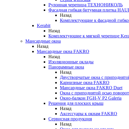
Рулонная черепица ТЕХНОНИКОЛЬ
Фасадная гибкая битумная плитка HA
Назад
Комплектующие к фасадной гиб
Kerabit
Назад
Комплектующие к мягкой черепице Kera
Мансардные окна
Назад
Мансардные окна FAKRO
Назад
Изоляционные оклады
Панорамные окна
Назад
Двустворчатые окна с приподнято
Карнизные окна FAKRO
Мансардные окна FAKRO Duet
Окна с приподнятой осью поворот
Окно-балкон FGH-V P2 Galeria
Решения для плоских крыш
Назад
Аксессуары к окнам FAKRO
Сервисная продукция
Назад