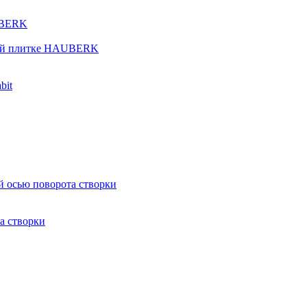
UBERK
кой плитке HAUBERK
bit
й осью поворота створки
а створки