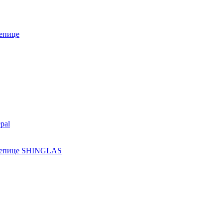
епице
pal
ерепице SHINGLAS