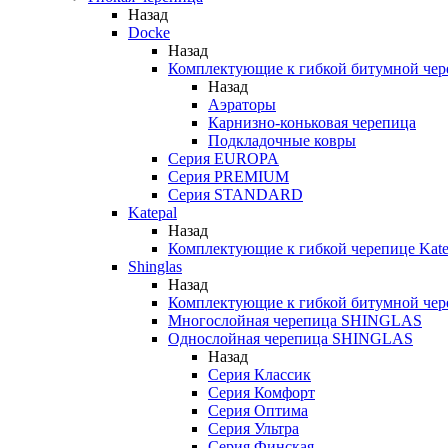
Назад
Docke
Назад
Комплектующие к гибкой битумной чер
Назад
Аэраторы
Карнизно-коньковая черепица
Подкладочные ковры
Серия EUROPA
Серия PREMIUM
Серия STANDARD
Katepal
Назад
Комплектующие к гибкой черепице Kate
Shinglas
Назад
Комплектующие к гибкой битумной ч
Многослойная черепица SHINGLAS
Однослойная черепица SHINGLAS
Назад
Серия Классик
Серия Комфорт
Серия Оптима
Серия Ультра
Серия Финская