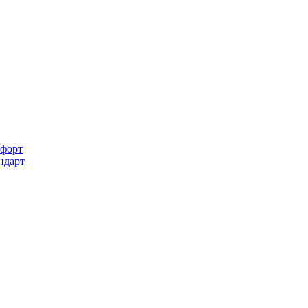
форт
ндарт