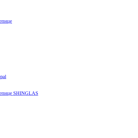
епице
pal
ерепице SHINGLAS