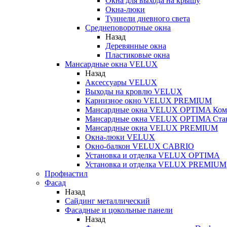
Окна для выхода на крышу
Окна-люки
Туннели дневного света
Среднеповоротные окна
Назад
Деревянные окна
Пластиковые окна
Мансардные окна VELUX
Назад
Аксессуары VELUX
Выходы на кровлю VELUX
Карнизное окно VELUX PREMIUM
Мансардные окна VELUX OPTIMA Ком
Мансардные окна VELUX OPTIMA Ста
Мансардные окна VELUX PREMIUM
Окна-люки VELUX
Окно-балкон VELUX CABRIO
Установка и отделка VELUX OPTIMA
Установка и отделка VELUX PREMIUM
Профнастил
Фасад
Назад
Сайдинг металлический
Фасадные и цокольные панели
Назад