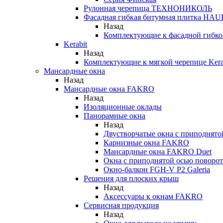
Рулонная черепица ТЕХНОНИКОЛЬ
Фасадная гибкая битумная плитка HA
Назад
Комплектующие к фасадной гиб
Kerabit
Назад
Комплектующие к мягкой черепице Kera
Мансардные окна
Назад
Мансардные окна FAKRO
Назад
Изоляционные оклады
Панорамные окна
Назад
Двустворчатые окна с приподнято
Карнизные окна FAKRO
Мансардные окна FAKRO Duet
Окна с приподнятой осью поворот
Окно-балкон FGH-V P2 Galeria
Решения для плоских крыш
Назад
Аксессуары к окнам FAKRO
Сервисная продукция
Назад