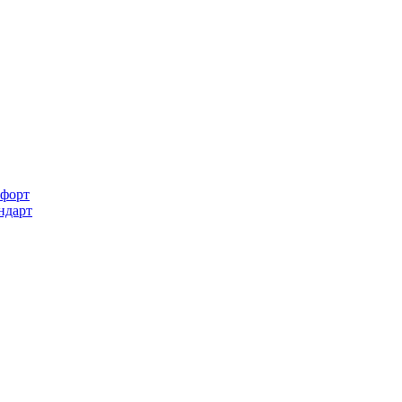
форт
ндарт