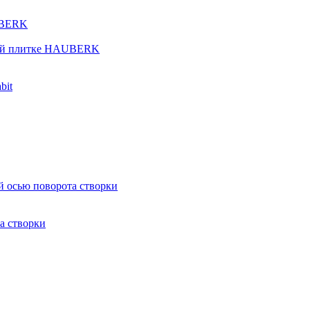
UBERK
кой плитке HAUBERK
bit
й осью поворота створки
а створки