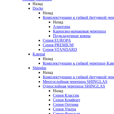
Назад
Docke
Назад
Комплектующие к гибкой битумной чер
Назад
Аэраторы
Карнизно-коньковая черепица
Подкладочные ковры
Серия EUROPA
Серия PREMIUM
Серия STANDARD
Katepal
Назад
Комплектующие к гибкой черепице Kate
Shinglas
Назад
Комплектующие к гибкой битумной ч
Многослойная черепица SHINGLAS
Однослойная черепица SHINGLAS
Назад
Серия Классик
Серия Комфорт
Серия Оптима
Серия Ультра
Серия Финская