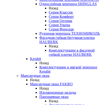
Однослойная черепица SHINGLAS
Назад
Серия Классик
Серия Комфорт
Серия Оптима
Серия Ультра
Серия Финская
Рулонная черепица ТЕХНОНИКОЛЬ
Фасадная гибкая битумная плитка
HAUBERK
Назад
Комплектующие к фасадной
гибкой плитке HAUBERK
Kerabit
Назад
Комплектующие к мягкой черепице
Kerabit
Мансардные окна
Назад
Мансардные окна FAKRO
Назад
Изоляционные оклады
Панорамные окна
Назад