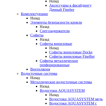
Назад
Аксессуары к фасайдингу
Дачный Fineber
Комплектующие
Назад
Элементы безопасности кровли
Назад
Снегозадержатели
Софиты
Назад
Софиты виниловые
Назад
Софиты виниловые Docke
Софиты виниловые FineBer
Софиты металлические
перфорированные
Вентиляция
Водосточные системы
Назад
Металлические водосточные системы
Назад
Водостоки AQUASYSTEM
Назад
Водостоки AQUASYSTEM медь
Водостоки AQUASYSTEM с