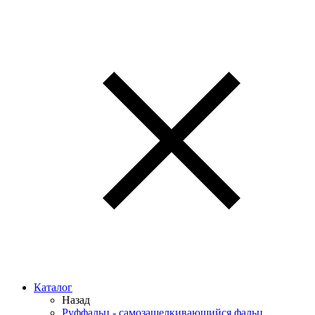
Каталог
Назад
Руффальц - самозащелкивающийся фальц