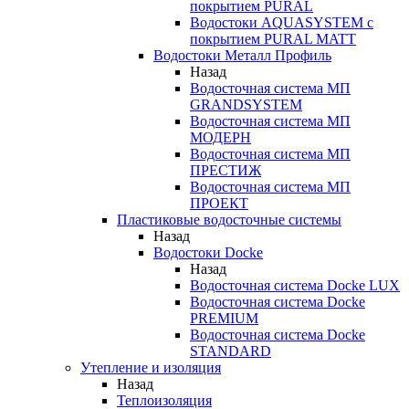
покрытием PURAL
Водостоки AQUASYSTEM с
покрытием PURAL MATT
Водостоки Металл Профиль
Назад
Водосточная система МП
GRANDSYSTEM
Водосточная система МП
МОДЕРН
Водосточная система МП
ПРЕСТИЖ
Водосточная система МП
ПРОЕКТ
Пластиковые водосточные системы
Назад
Водостоки Docke
Назад
Водосточная система Docke LUX
Водосточная система Docke
PREMIUM
Водосточная система Docke
STANDARD
Утепление и изоляция
Назад
Теплоизоляция