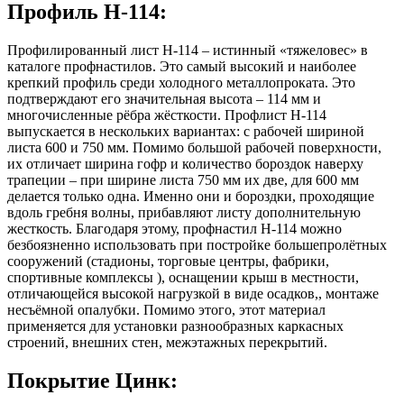
Профиль Н-114:
Профилированный лист Н-114 – истинный «тяжеловес» в
каталоге профнастилов. Это самый высокий и наиболее
крепкий профиль среди холодного металлопроката. Это
подтверждают его значительная высота – 114 мм и
многочисленные рёбра жёсткости. Профлист Н-114
выпускается в нескольких вариантах: с рабочей шириной
листа 600 и 750 мм. Помимо большой рабочей поверхности,
их отличает ширина гофр и количество бороздок наверху
трапеции – при ширине листа 750 мм их две, для 600 мм
делается только одна. Именно они и бороздки, проходящие
вдоль гребня волны, прибавляют листу дополнительную
жесткость. Благодаря этому, профнастил Н-114 можно
безбоязненно использовать при постройке большепролётных
сооружений (стадионы, торговые центры, фабрики,
спортивные комплексы ), оснащении крыш в местности,
отличающейся высокой нагрузкой в виде осадков,, монтаже
несъёмной опалубки. Помимо этого, этот материал
применяется для установки разнообразных каркасных
строений, внешних стен, межэтажных перекрытий.
Покрытие Цинк: