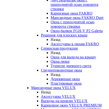
Двустворчатые окна с
приподнятой осью поворота
створки
Карнизные окна FAKRO
Мансардные окна FAKRO Duet
Окна с приподнятой осью
поворота створки
Окно-балкон FGH-V P2 Galeria
Решения для плоских крыш
Назад
Аксессуары к окнам FAKRO
Сервисная продукция
Назад
Окна для выхода на крышу
Окна-люки
Туннели дневного света
Среднеповоротные окна
Назад
Деревянные окна
Пластиковые окна
Мансардные окна VELUX
Назад
Аксессуары VELUX
Выходы на кровлю VELUX
Карнизное окно VELUX PREMIUM