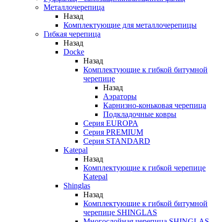
Металлочерепица
Назад
Комплектующие для металлочерепицы
Гибкая черепица
Назад
Docke
Назад
Комплектующие к гибкой битумной
черепице
Назад
Аэраторы
Карнизно-коньковая черепица
Подкладочные ковры
Серия EUROPA
Серия PREMIUM
Серия STANDARD
Katepal
Назад
Комплектующие к гибкой черепице
Katepal
Shinglas
Назад
Комплектующие к гибкой битумной
черепице SHINGLAS
Многослойная черепица SHINGLAS