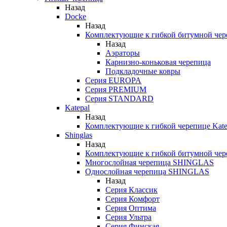
Назад
Docke
Назад
Комплектующие к гибкой битумной чер
Назад
Аэраторы
Карнизно-коньковая черепица
Подкладочные ковры
Серия EUROPA
Серия PREMIUM
Серия STANDARD
Katepal
Назад
Комплектующие к гибкой черепице Kate
Shinglas
Назад
Комплектующие к гибкой битумной ч
Многослойная черепица SHINGLAS
Однослойная черепица SHINGLAS
Назад
Серия Классик
Серия Комфорт
Серия Оптима
Серия Ультра
Серия Финская