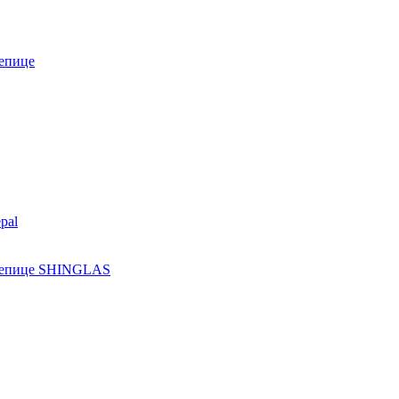
епице
pal
ерепице SHINGLAS