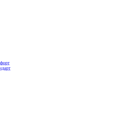
форт
ндарт