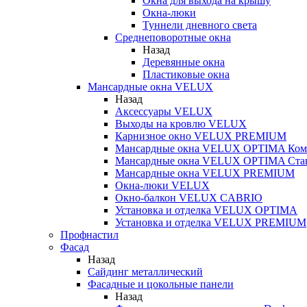
Окна для выхода на крышу
Окна-люки
Туннели дневного света
Среднеповоротные окна
Назад
Деревянные окна
Пластиковые окна
Мансардные окна VELUX
Назад
Аксессуары VELUX
Выходы на кровлю VELUX
Карнизное окно VELUX PREMIUM
Мансардные окна VELUX OPTIMA Ком
Мансардные окна VELUX OPTIMA Ста
Мансардные окна VELUX PREMIUM
Окна-люки VELUX
Окно-балкон VELUX CABRIO
Установка и отделка VELUX OPTIMA
Установка и отделка VELUX PREMIUM
Профнастил
Фасад
Назад
Сайдинг металлический
Фасадные и цокольные панели
Назад