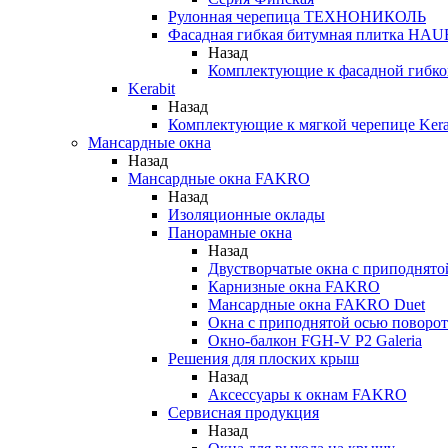
Рулонная черепица ТЕХНОНИКОЛЬ
Фасадная гибкая битумная плитка HA
Назад
Комплектующие к фасадной гиб
Kerabit
Назад
Комплектующие к мягкой черепице Kera
Мансардные окна
Назад
Мансардные окна FAKRO
Назад
Изоляционные оклады
Панорамные окна
Назад
Двустворчатые окна с приподнято
Карнизные окна FAKRO
Мансардные окна FAKRO Duet
Окна с приподнятой осью поворот
Окно-балкон FGH-V P2 Galeria
Решения для плоских крыш
Назад
Аксессуары к окнам FAKRO
Сервисная продукция
Назад