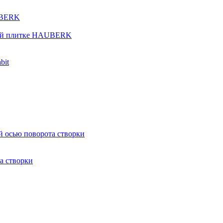
UBERK
кой плитке HAUBERK
bit
й осью поворота створки
а створки