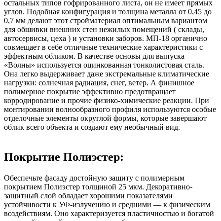
остальных типов гофрированного листа, он не имеет прямых
углов. Подобная конфигурация и толщина металла от 0,45 до
0,7 мм делают этот стройматериал оптимальным вариантом
для обшивки внешних стен нежилых помещений ( склады,
автосервисы, цеха ) и установки заборов. МП-18 органично
совмещает в себе отличные технические характеристики с
эффектным обликом. В качестве основы для выпуска
«Волны» используется оцинкованная тонколистовая сталь.
Она легко выдерживает даже экстремальные климатические
нагрузки: солнечная радиация, снег, ветер. А финишное
полимерное покрытие эффективно предотвращает
корродирование и прочие физико-химические реакции. При
монтировании волнообразного профиля используются особые
отделочные элементы округлой формы, которые завершают
облик всего объекта и создают ему необычный вид.
Покрытие Полиэстер:
Обеспечьте фасаду достойную защиту с полимерным
покрытием Полиэстер толщиной 25 мкм. Декоративно-
защитный слой обладает хорошими показателями
устойчивости к УФ-излучению и средними — к физическим
воздействиям. Оно характеризуется пластичностью и богатой