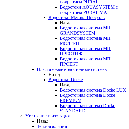
покрытием PURAL
Водостоки AQUASYSTEM с
покрытием PURAL MATT
Водостоки Металл Профиль
Назад
Водосточная система МП
GRANDSYSTEM
Водосточная система МП
МОДЕРН
Водосточная система МП
ПРЕСТИЖ
Водосточная система МП
ПРОЕКТ
Пластиковые водосточные системы
Назад
Водостоки Docke
Назад
Водосточная система Docke LUX
Водосточная система Docke
PREMIUM
Водосточная система Docke
STANDARD
Утепление и изоляция
Назад
Теплоизоляция