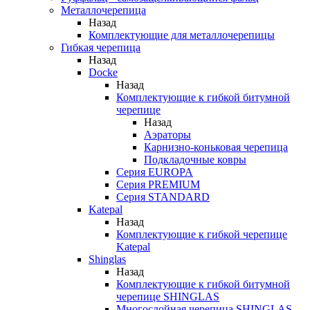
Металлочерепица
Назад
Комплектующие для металлочерепицы
Гибкая черепица
Назад
Docke
Назад
Комплектующие к гибкой битумной
черепице
Назад
Аэраторы
Карнизно-коньковая черепица
Подкладочные ковры
Серия EUROPA
Серия PREMIUM
Серия STANDARD
Katepal
Назад
Комплектующие к гибкой черепице
Katepal
Shinglas
Назад
Комплектующие к гибкой битумной
черепице SHINGLAS
Многослойная черепица SHINGLAS