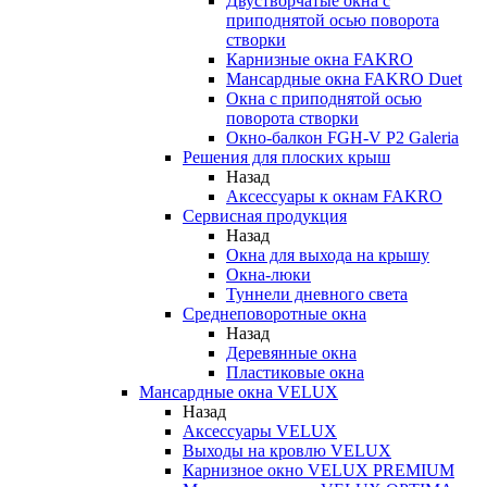
Двустворчатые окна с
приподнятой осью поворота
створки
Карнизные окна FAKRO
Мансардные окна FAKRO Duet
Окна с приподнятой осью
поворота створки
Окно-балкон FGH-V P2 Galeria
Решения для плоских крыш
Назад
Аксессуары к окнам FAKRO
Сервисная продукция
Назад
Окна для выхода на крышу
Окна-люки
Туннели дневного света
Среднеповоротные окна
Назад
Деревянные окна
Пластиковые окна
Мансардные окна VELUX
Назад
Аксессуары VELUX
Выходы на кровлю VELUX
Карнизное окно VELUX PREMIUM