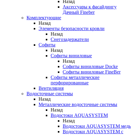
Назад
Аксессуары к фасайдингу
Дачный Fineber
Комплектующие
Назад
Элементы безопасности кровли
Назад
Снегозадержатели
Софиты
Назад
Софиты виниловые
Назад
Софиты виниловые Docke
Софиты виниловые FineBer
Софиты металлические
перфорированные
Вентиляция
Водосточные системы
Назад
Металлические водосточные системы
Назад
Водостоки AQUASYSTEM
Назад
Водостоки AQUASYSTEM медь
Водостоки AQUASYSTEM с