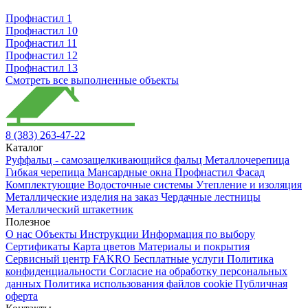
Профнастил 1
Профнастил 10
Профнастил 11
Профнастил 12
Профнастил 13
Смотреть все выполненные объекты
8 (383) 263-47-22
Каталог
Руффальц - самозащелкивающийся фальц
Металлочерепица
Гибкая черепица
Мансардные окна
Профнастил
Фасад
Комплектующие
Водосточные системы
Утепление и изоляция
Металлические изделия на заказ
Чердачные лестницы
Металлический штакетник
Полезное
О нас
Объекты
Инструкции
Информация по выбору
Сертификаты
Карта цветов
Материалы и покрытия
Сервисный центр FAKRO
Бесплатные услуги
Политика
конфиденциальности
Согласие на обработку персональных
данных
Политика использования файлов cookie
Публичная
оферта