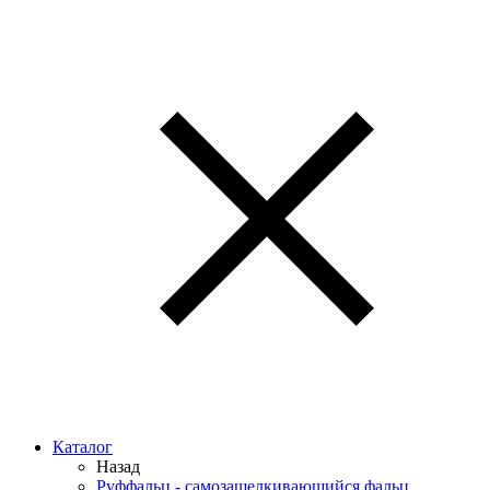
Каталог
Назад
Руффальц - самозащелкивающийся фальц