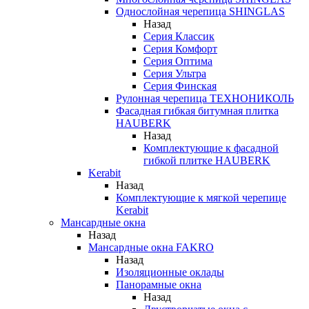
Однослойная черепица SHINGLAS
Назад
Серия Классик
Серия Комфорт
Серия Оптима
Серия Ультра
Серия Финская
Рулонная черепица ТЕХНОНИКОЛЬ
Фасадная гибкая битумная плитка
HAUBERK
Назад
Комплектующие к фасадной
гибкой плитке HAUBERK
Kerabit
Назад
Комплектующие к мягкой черепице
Kerabit
Мансардные окна
Назад
Мансардные окна FAKRO
Назад
Изоляционные оклады
Панорамные окна
Назад