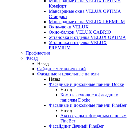
Мансардные окна VELUX OPTIMA
Комфорт
Мансардные окна VELUX OPTIMA
Стандарт
Мансардные окна VELUX PREMIUM
Окна-люки VELUX
Окно-балкон VELUX CABRIO
Установка и отделка VELUX OPTIMA
Установка и отделка VELUX
PREMIUM
Профнастил
Фасад
Назад
Сайдинг металлический
Фасадные и цокольные панели
Назад
Фасадные и цокольные панели Docke
Назад
Комплектующие к фасадным
панелям Docke
Фасадные и цокольные панели FineBer
Назад
Аксессуары к фасадным панелям
FineBer
Фасайдинг Дачный FineBer