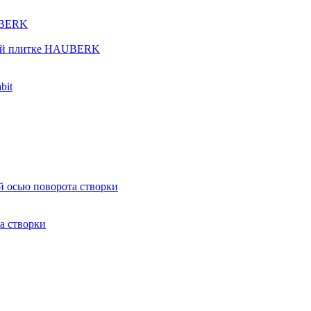
UBERK
кой плитке HAUBERK
bit
й осью поворота створки
а створки