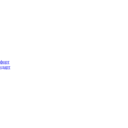
форт
ндарт