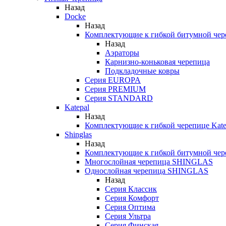
Назад
Docke
Назад
Комплектующие к гибкой битумной чер
Назад
Аэраторы
Карнизно-коньковая черепица
Подкладочные ковры
Серия EUROPA
Серия PREMIUM
Серия STANDARD
Katepal
Назад
Комплектующие к гибкой черепице Kate
Shinglas
Назад
Комплектующие к гибкой битумной ч
Многослойная черепица SHINGLAS
Однослойная черепица SHINGLAS
Назад
Серия Классик
Серия Комфорт
Серия Оптима
Серия Ультра
Серия Финская