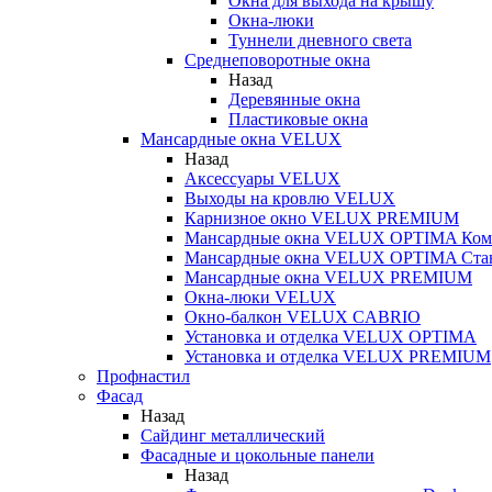
Окна для выхода на крышу
Окна-люки
Туннели дневного света
Среднеповоротные окна
Назад
Деревянные окна
Пластиковые окна
Мансардные окна VELUX
Назад
Аксессуары VELUX
Выходы на кровлю VELUX
Карнизное окно VELUX PREMIUM
Мансардные окна VELUX OPTIMA Ком
Мансардные окна VELUX OPTIMA Ста
Мансардные окна VELUX PREMIUM
Окна-люки VELUX
Окно-балкон VELUX CABRIO
Установка и отделка VELUX OPTIMA
Установка и отделка VELUX PREMIUM
Профнастил
Фасад
Назад
Сайдинг металлический
Фасадные и цокольные панели
Назад