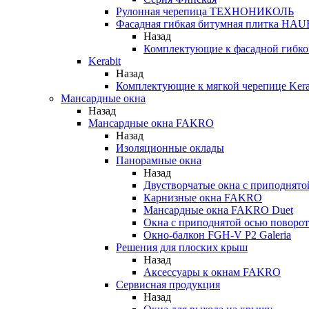
Рулонная черепица ТЕХНОНИКОЛЬ
Фасадная гибкая битумная плитка HA
Назад
Комплектующие к фасадной гиб
Kerabit
Назад
Комплектующие к мягкой черепице Kera
Мансардные окна
Назад
Мансардные окна FAKRO
Назад
Изоляционные оклады
Панорамные окна
Назад
Двустворчатые окна с приподнято
Карнизные окна FAKRO
Мансардные окна FAKRO Duet
Окна с приподнятой осью поворот
Окно-балкон FGH-V P2 Galeria
Решения для плоских крыш
Назад
Аксессуары к окнам FAKRO
Сервисная продукция
Назад