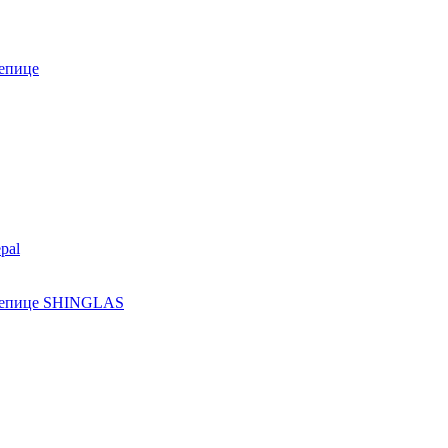
епице
pal
ерепице SHINGLAS