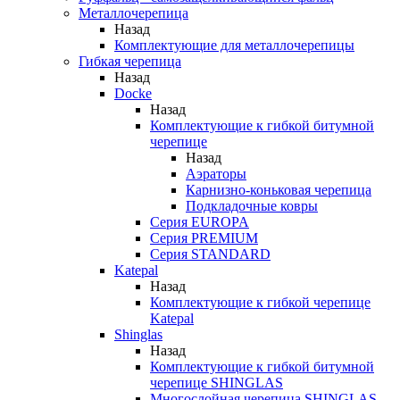
Металлочерепица
Назад
Комплектующие для металлочерепицы
Гибкая черепица
Назад
Docke
Назад
Комплектующие к гибкой битумной
черепице
Назад
Аэраторы
Карнизно-коньковая черепица
Подкладочные ковры
Серия EUROPA
Серия PREMIUM
Серия STANDARD
Katepal
Назад
Комплектующие к гибкой черепице
Katepal
Shinglas
Назад
Комплектующие к гибкой битумной
черепице SHINGLAS
Многослойная черепица SHINGLAS