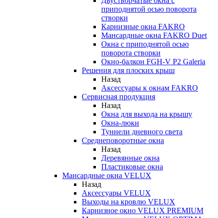
Двустворчатые окна с
приподнятой осью поворота
створки
Карнизные окна FAKRO
Мансардные окна FAKRO Duet
Окна с приподнятой осью
поворота створки
Окно-балкон FGH-V P2 Galeria
Решения для плоских крыш
Назад
Аксессуары к окнам FAKRO
Сервисная продукция
Назад
Окна для выхода на крышу
Окна-люки
Туннели дневного света
Среднеповоротные окна
Назад
Деревянные окна
Пластиковые окна
Мансардные окна VELUX
Назад
Аксессуары VELUX
Выходы на кровлю VELUX
Карнизное окно VELUX PREMIUM