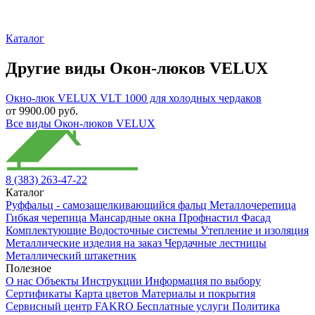
Каталог
Другие виды Окон-люков VELUX
Окно-люк VELUX VLT 1000 для холодных чердаков
от 9900.00 руб.
Все виды Окон-люков VELUX
8 (383) 263-47-22
Каталог
Руффальц - самозащелкивающийся фальц
Металлочерепица
Гибкая черепица
Мансардные окна
Профнастил
Фасад
Комплектующие
Водосточные системы
Утепление и изоляция
Металлические изделия на заказ
Чердачные лестницы
Металлический штакетник
Полезное
О нас
Объекты
Инструкции
Информация по выбору
Сертификаты
Карта цветов
Материалы и покрытия
Сервисный центр FAKRO
Бесплатные услуги
Политика