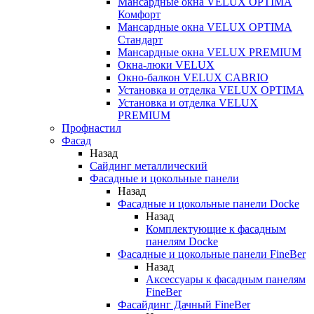
Мансардные окна VELUX OPTIMA
Комфорт
Мансардные окна VELUX OPTIMA
Стандарт
Мансардные окна VELUX PREMIUM
Окна-люки VELUX
Окно-балкон VELUX CABRIO
Установка и отделка VELUX OPTIMA
Установка и отделка VELUX
PREMIUM
Профнастил
Фасад
Назад
Сайдинг металлический
Фасадные и цокольные панели
Назад
Фасадные и цокольные панели Docke
Назад
Комплектующие к фасадным
панелям Docke
Фасадные и цокольные панели FineBer
Назад
Аксессуары к фасадным панелям
FineBer
Фасайдинг Дачный FineBer