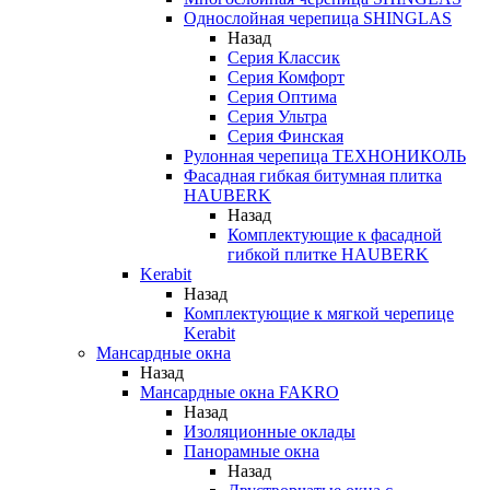
Однослойная черепица SHINGLAS
Назад
Серия Классик
Серия Комфорт
Серия Оптима
Серия Ультра
Серия Финская
Рулонная черепица ТЕХНОНИКОЛЬ
Фасадная гибкая битумная плитка
HAUBERK
Назад
Комплектующие к фасадной
гибкой плитке HAUBERK
Kerabit
Назад
Комплектующие к мягкой черепице
Kerabit
Мансардные окна
Назад
Мансардные окна FAKRO
Назад
Изоляционные оклады
Панорамные окна
Назад