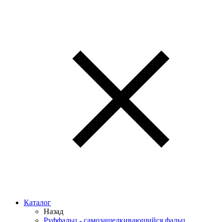
Каталог
Назад
Руффальц - самозащелкивающийся фальц