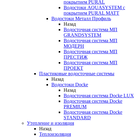
покрытием PURAL
Водостоки AQUASYSTEM с
покрытием PURAL MATT
Водостоки Металл Профиль
Назад
Водосточная система МП
GRANDSYSTEM
Водосточная система МП
МОДЕРН
Водосточная система МП
ПРЕСТИЖ
Водосточная система МП
ПРОЕКТ
Пластиковые водосточные системы
Назад
Водостоки Docke
Назад
Водосточная система Docke LUX
Водосточная система Docke
PREMIUM
Водосточная система Docke
STANDARD
Утепление и изоляция
Назад
Теплоизоляция