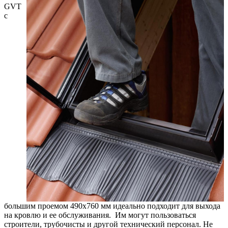
GVT
с
большим проемом 490х760 мм идеально подходит для выхода
на кровлю и ее обслуживания. Им могут пользоваться
строители, трубочисты и другой технический персонал. Не