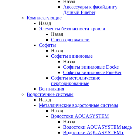
Назад
Аксессуары к фасайдингу
Дачный Fineber
Комплектующие
Назад
Элементы безопасности кровли
Назад
Снегозадержатели
Софиты
Назад
Софиты виниловые
Назад
Софиты виниловые Docke
Софиты виниловые FineBer
Софиты металлические
перфорированные
Вентиляция
Водосточные системы
Назад
Металлические водосточные системы
Назад
Водостоки AQUASYSTEM
Назад
Водостоки AQUASYSTEM медь
Водостоки AQUASYSTEM с