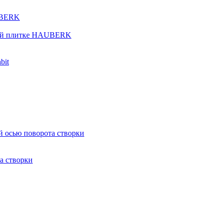
UBERK
кой плитке HAUBERK
bit
й осью поворота створки
а створки