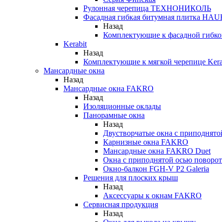
Рулонная черепица ТЕХНОНИКОЛЬ
Фасадная гибкая битумная плитка HA
Назад
Комплектующие к фасадной гиб
Kerabit
Назад
Комплектующие к мягкой черепице Kera
Мансардные окна
Назад
Мансардные окна FAKRO
Назад
Изоляционные оклады
Панорамные окна
Назад
Двустворчатые окна с приподнято
Карнизные окна FAKRO
Мансардные окна FAKRO Duet
Окна с приподнятой осью поворот
Окно-балкон FGH-V P2 Galeria
Решения для плоских крыш
Назад
Аксессуары к окнам FAKRO
Сервисная продукция
Назад