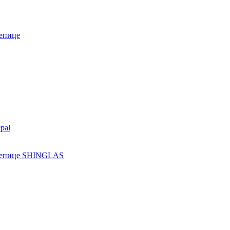
епице
pal
ерепице SHINGLAS