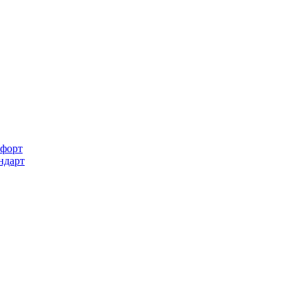
форт
ндарт