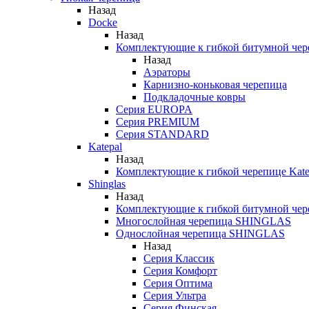
Назад
Docke
Назад
Комплектующие к гибкой битумной чер
Назад
Аэраторы
Карнизно-коньковая черепица
Подкладочные ковры
Серия EUROPA
Серия PREMIUM
Серия STANDARD
Katepal
Назад
Комплектующие к гибкой черепице Kate
Shinglas
Назад
Комплектующие к гибкой битумной ч
Многослойная черепица SHINGLAS
Однослойная черепица SHINGLAS
Назад
Серия Классик
Серия Комфорт
Серия Оптима
Серия Ультра
Серия Финская