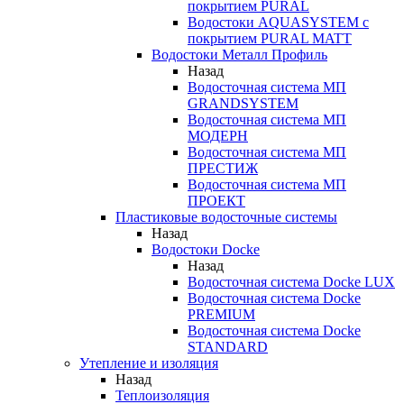
покрытием PURAL
Водостоки AQUASYSTEM с
покрытием PURAL MATT
Водостоки Металл Профиль
Назад
Водосточная система МП
GRANDSYSTEM
Водосточная система МП
МОДЕРН
Водосточная система МП
ПРЕСТИЖ
Водосточная система МП
ПРОЕКТ
Пластиковые водосточные системы
Назад
Водостоки Docke
Назад
Водосточная система Docke LUX
Водосточная система Docke
PREMIUM
Водосточная система Docke
STANDARD
Утепление и изоляция
Назад
Теплоизоляция