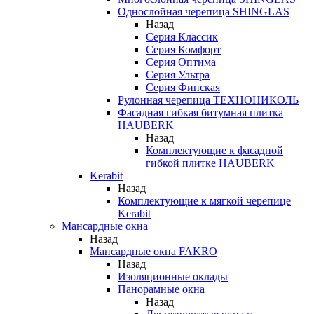
Однослойная черепица SHINGLAS
Назад
Серия Классик
Серия Комфорт
Серия Оптима
Серия Ультра
Серия Финская
Рулонная черепица ТЕХНОНИКОЛЬ
Фасадная гибкая битумная плитка
HAUBERK
Назад
Комплектующие к фасадной
гибкой плитке HAUBERK
Kerabit
Назад
Комплектующие к мягкой черепице
Kerabit
Мансардные окна
Назад
Мансардные окна FAKRO
Назад
Изоляционные оклады
Панорамные окна
Назад