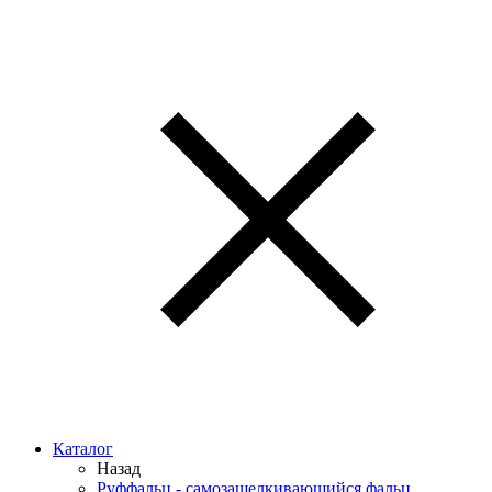
Каталог
Назад
Руффальц - самозащелкивающийся фальц