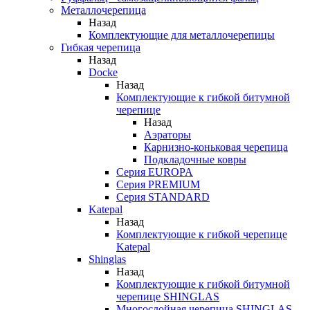
Металлочерепица
Назад
Комплектующие для металлочерепицы
Гибкая черепица
Назад
Docke
Назад
Комплектующие к гибкой битумной
черепице
Назад
Аэраторы
Карнизно-коньковая черепица
Подкладочные ковры
Серия EUROPA
Серия PREMIUM
Серия STANDARD
Katepal
Назад
Комплектующие к гибкой черепице
Katepal
Shinglas
Назад
Комплектующие к гибкой битумной
черепице SHINGLAS
Многослойная черепица SHINGLAS