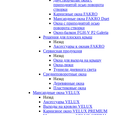
Двустворчатые окна с
приподнятой осью поворота
створки
Карнизные окна FAKRO
Мансардные окна FAKRO Duet
Окна с приподнятой осью
поворота створки
Окно-балкон FGH-V P2 Galeria
Решения для плоских крыш
Назад
Аксессуары к окнам FAKRO
Сервисная продукция
Назад
Окна для выхода на крышу
Окна-люки
Туннели дневного света
Среднеповоротные окна
Назад
Деревянные окна
Пластиковые окна
Мансардные окна VELUX
Назад
Аксессуары VELUX
Выходы на кровлю VELUX
Карнизное окно VELUX PREMIUM