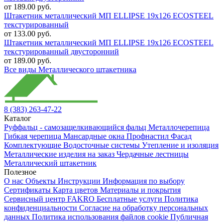
от 189.00 руб.
Штакетник металлический МП ELLIPSE 19х126 ECOSTEEL
текстурированный
от 133.00 руб.
Штакетник металлический МП ELLIPSE 19х126 ECOSTEEL
текстурированный двусторонний
от 189.00 руб.
Все виды Металлического штакетника
8 (383) 263-47-22
Каталог
Руффальц - самозащелкивающийся фальц
Металлочерепица
Гибкая черепица
Мансардные окна
Профнастил
Фасад
Комплектующие
Водосточные системы
Утепление и изоляция
Металлические изделия на заказ
Чердачные лестницы
Металлический штакетник
Полезное
О нас
Объекты
Инструкции
Информация по выбору
Сертификаты
Карта цветов
Материалы и покрытия
Сервисный центр FAKRO
Бесплатные услуги
Политика
конфиденциальности
Согласие на обработку персональных
данных
Политика использования файлов cookie
Публичная