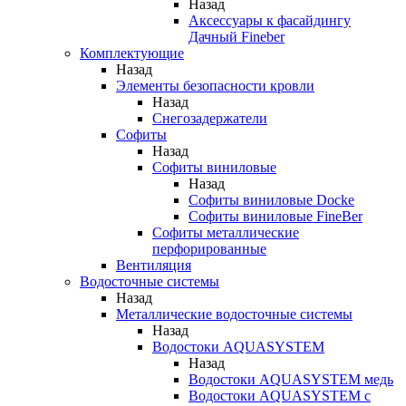
Назад
Аксессуары к фасайдингу
Дачный Fineber
Комплектующие
Назад
Элементы безопасности кровли
Назад
Снегозадержатели
Софиты
Назад
Софиты виниловые
Назад
Софиты виниловые Docke
Софиты виниловые FineBer
Софиты металлические
перфорированные
Вентиляция
Водосточные системы
Назад
Металлические водосточные системы
Назад
Водостоки AQUASYSTEM
Назад
Водостоки AQUASYSTEM медь
Водостоки AQUASYSTEM с