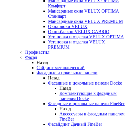
Мансардные окна VELUX OPTIMA
Комфорт
Мансардные окна VELUX OPTIMA
Стандарт
Мансардные окна VELUX PREMIUM
Окна-люки VELUX
Окно-балкон VELUX CABRIO
Установка и отделка VELUX OPTIMA
Установка и отделка VELUX
PREMIUM
Профнастил
Фасад
Назад
Сайдинг металлический
Фасадные и цокольные панели
Назад
Фасадные и цокольные панели Docke
Назад
Комплектующие к фасадным
панелям Docke
Фасадные и цокольные панели FineBer
Назад
Аксессуары к фасадным панелям
FineBer
Фасайдинг Дачный FineBer