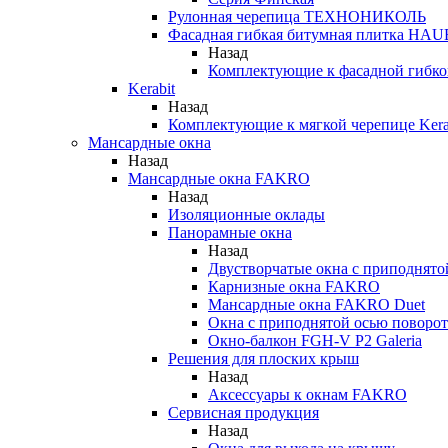
Рулонная черепица ТЕХНОНИКОЛЬ
Фасадная гибкая битумная плитка HA
Назад
Комплектующие к фасадной гиб
Kerabit
Назад
Комплектующие к мягкой черепице Kera
Мансардные окна
Назад
Мансардные окна FAKRO
Назад
Изоляционные оклады
Панорамные окна
Назад
Двустворчатые окна с приподнято
Карнизные окна FAKRO
Мансардные окна FAKRO Duet
Окна с приподнятой осью поворот
Окно-балкон FGH-V P2 Galeria
Решения для плоских крыш
Назад
Аксессуары к окнам FAKRO
Сервисная продукция
Назад