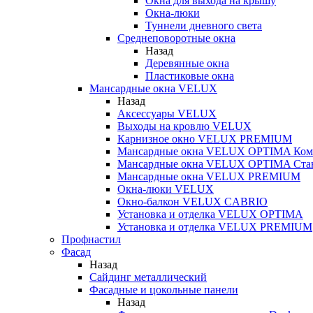
Окна для выхода на крышу
Окна-люки
Туннели дневного света
Среднеповоротные окна
Назад
Деревянные окна
Пластиковые окна
Мансардные окна VELUX
Назад
Аксессуары VELUX
Выходы на кровлю VELUX
Карнизное окно VELUX PREMIUM
Мансардные окна VELUX OPTIMA Ком
Мансардные окна VELUX OPTIMA Ста
Мансардные окна VELUX PREMIUM
Окна-люки VELUX
Окно-балкон VELUX CABRIO
Установка и отделка VELUX OPTIMA
Установка и отделка VELUX PREMIUM
Профнастил
Фасад
Назад
Сайдинг металлический
Фасадные и цокольные панели
Назад