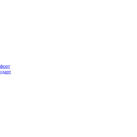
форт
ндарт