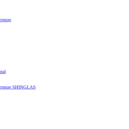
епице
pal
ерепице SHINGLAS