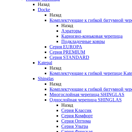
Назад
Docke
Назад
Комплектующие к гибкой битумной чер
Назад
Аэраторы
Карнизно-коньковая черепица
Подкладочные ковры
Серия EUROPA
Серия PREMIUM
Серия STANDARD
Katepal
Назад
Комплектующие к гибкой черепице Kate
Shinglas
Назад
Комплектующие к гибкой битумной ч
Многослойная черепица SHINGLAS
Однослойная черепица SHINGLAS
Назад
Серия Классик
Серия Комфорт
Серия Оптима
Серия Ультра
Серия Финская